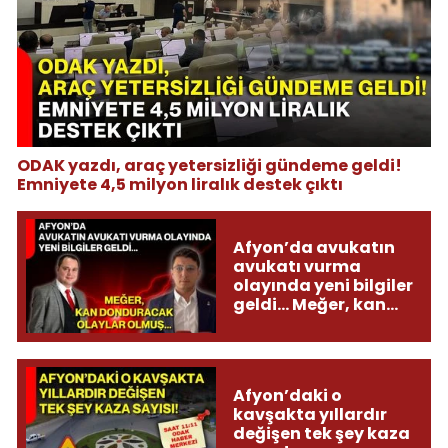
ODAK yazdı, araç yetersizliği gündeme geldi!
Emniyete 4,5 milyon liralık destek çıktı
Afyon’da avukatın
avukatı vurma
olayında yeni bilgiler
geldi... Meğer, kan
donduracak olaylar
olmuş...
Afyon’daki o
kavşakta yıllardır
değişen tek şey kaza