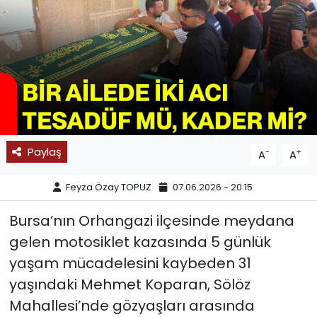
SPOR
11:11 MANŞET
Paylaş
-
+
A
A
Feyza Özay TOPUZ
07.06.2026 - 20:15
Bursa’nın Orhangazi ilçesinde meydana
gelen motosiklet kazasında 5 günlük
yaşam mücadelesini kaybeden 31
yaşındaki Mehmet Koparan, Sölöz
Mahallesi’nde gözyaşları arasında