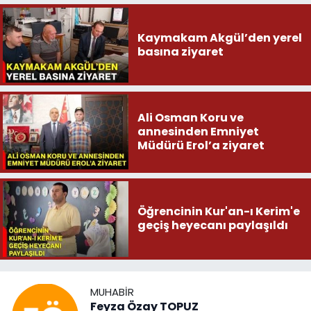
Kaymakam Akgül’den yerel
basına ziyaret
Ali Osman Koru ve
annesinden Emniyet
Müdürü Erol’a ziyaret
Öğrencinin Kur'an-ı Kerim'e
geçiş heyecanı paylaşıldı
MUHABIR
Feyza Özay TOPUZ