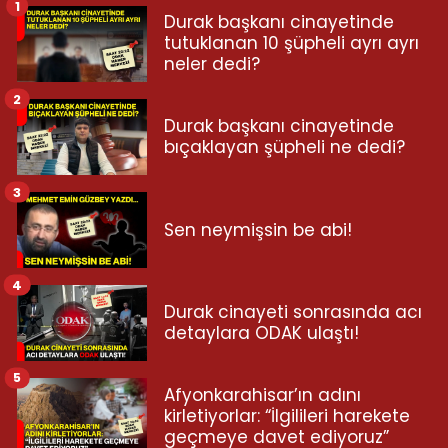
1
Durak başkanı cinayetinde
tutuklanan 10 şüpheli ayrı ayrı
neler dedi?
2
Durak başkanı cinayetinde
bıçaklayan şüpheli ne dedi?
3
Sen neymişsin be abi!
4
Durak cinayeti sonrasında acı
detaylara ODAK ulaştı!
5
Afyonkarahisar’ın adını
kirletiyorlar: “İlgilileri harekete
geçmeye davet ediyoruz”