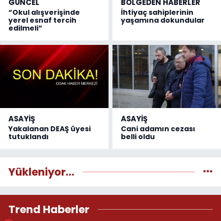
GÜNCEL
BÖLGEDEN HABERLER
“Okul alışverişinde
İhtiyaç sahiplerinin
yerel esnaf tercih
yaşamına dokundular
edilmeli”
ASAYİŞ
ASAYİŞ
Yakalanan DEAŞ üyesi
Cani adamın cezası
tutuklandı
belli oldu
Yükleniyor...
Trend Haberler