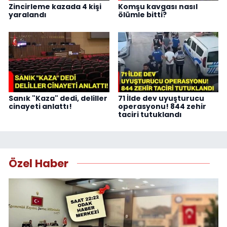
Zincirleme kazada 4 kişi
Komşu kavgası nasıl
yaralandı
ölümle bitti?
Sanık "Kaza" dedi, deliller
71 İlde dev uyuşturucu
cinayeti anlattı!
operasyonu! 844 zehir
taciri tutuklandı
Özel Haber