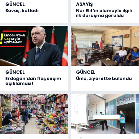
GÜNCEL
ASAYİŞ
Savaş, kutladı
Nur Elif’in ölümüyle ilgili
ilk duruşma görüldü
GÜNCEL
GÜNCEL
Erdoğan’dan flaş seçim
Ünlü, ziyarette bulundu
açıklaması!