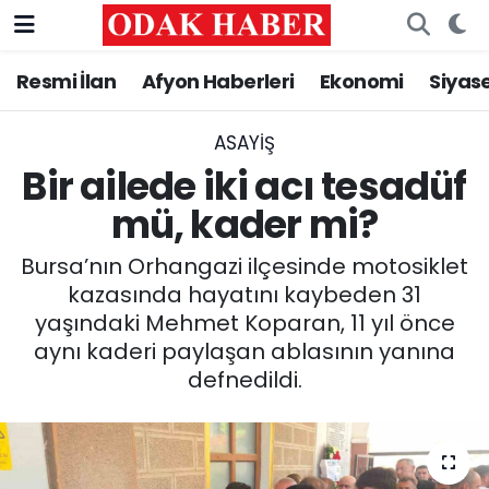
Resmi İlan
Afyon Haberleri
Ekonomi
Siyas
AFYONKARAHİSAR HABERLERİ
Nöbetçi Eczaneler
Resmi İlan
Hava Durumu
ASAYİŞ
Bir ailede iki acı tesadüf
ASAYİŞ
Trafik Durumu
mü, kader mi?
GÜNCEL
Süper Lig Puan Durumu ve Fikstür
Bursa’nın Orhangazi ilçesinde motosiklet
kazasında hayatını kaybeden 31
SİYASET
Tüm Manşetler
yaşındaki Mehmet Koparan, 11 yıl önce
aynı kaderi paylaşan ablasının yanına
EĞİTİM
Son Dakika Haberleri
defnedildi.
MAGAZİN
Haber Arşivi
SAĞLIK