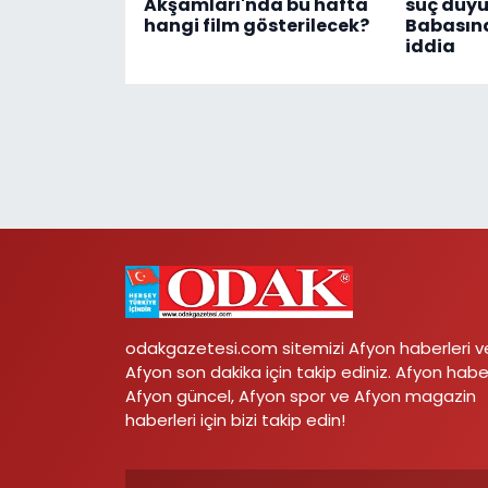
Akşamları'nda bu hafta
suç duyu
hangi film gösterilecek?
Babasın
iddia
odakgazetesi.com sitemizi Afyon haberleri v
Afyon son dakika için takip ediniz. Afyon habe
Afyon güncel, Afyon spor ve Afyon magazin
haberleri için bizi takip edin!