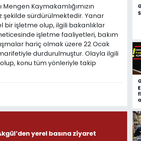
rı Mengen Kaymakamlığımızın
S
 şekilde sürdürülmektedir. Yanar
bir işletme olup, ilgili bakanlıklar
eticesinde işletme faaliyetleri, bakım
lışmalar hariç olmak üzere 22 Ocak
arifetiyle durdurulmuştur. Olayla ilgili
ş olup, konu tüm yönleriyle takip
f
a
ül’den yerel basına ziyaret