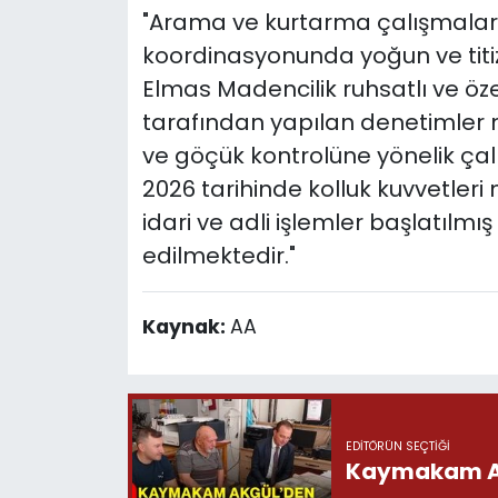
"Arama ve kurtarma çalışmala
koordinasyonunda yoğun ve titiz
Elmas Madencilik ruhsatlı ve özel 
tarafından yapılan denetimler n
ve göçük kontrolüne yönelik ça
2026 tarihinde kolluk kuvvetleri m
idari ve adli işlemler başlatılmı
edilmektedir."
Kaynak:
AA
EDITÖRÜN SEÇTIĞI
Kaymakam Akg