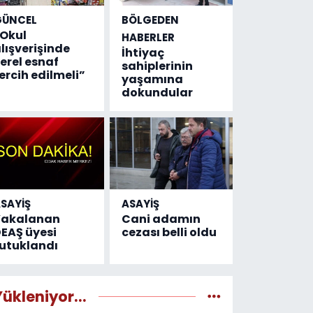
GÜNCEL
BÖLGEDEN
Okul
HABERLER
lışverişinde
İhtiyaç
erel esnaf
sahiplerinin
ercih edilmeli”
yaşamına
dokundular
SAYİŞ
ASAYİŞ
Yakalanan
Cani adamın
EAŞ üyesi
cezası belli oldu
utuklandı
Yükleniyor...