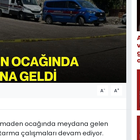
o
-
+
A
A
el maden ocağında meydana gelen
rtarma çalışmaları devam ediyor.