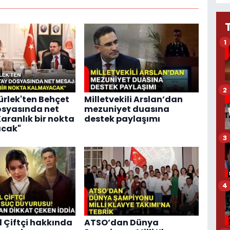
1
2
rlek'ten Behçet
Milletvekili Arslan’dan
osyasında net
mezuniyet duasına
Karanlık bir nokta
destek paylaşımı
cak"
3
4
l Çiftçi hakkında
ATSO’dan Dünya