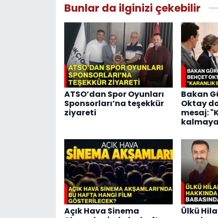
Bunlar da ilginizi çekebilir
ATSO’dan Spor Oyunları
Bakan Gü
Sponsorları’na teşekkür
Oktay d
ziyareti
mesaj: "
kalmaya
Açık Hava Sinema
Ülkü Hila