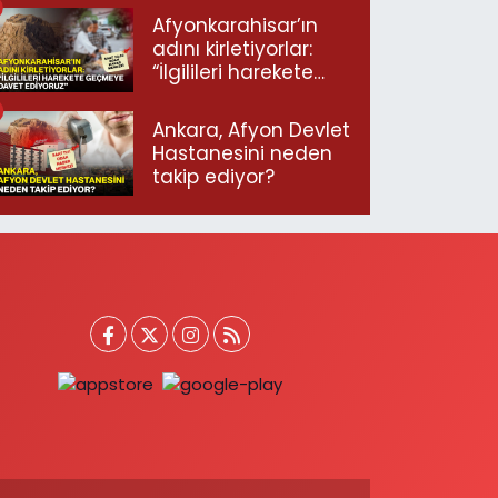
Afyonkarahisar’ın
adını kirletiyorlar:
“İlgilileri harekete
geçmeye davet
ediyoruz”
Ankara, Afyon Devlet
Hastanesini neden
takip ediyor?