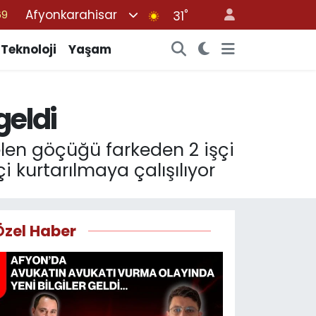
Afyonkarahisar
°
06
31
02
Teknoloji
Yaşam
.2
32
eldi
48
69
en göçüğü farkeden 2 işçi
 kurtarılmaya çalışılıyor
Özel Haber