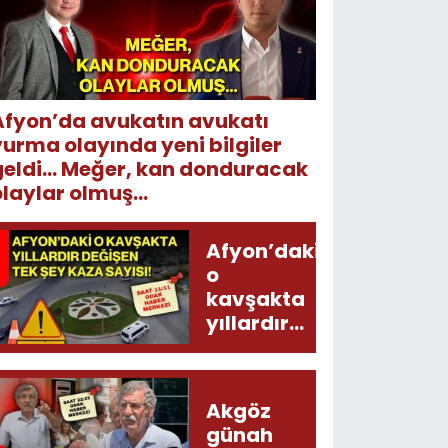
Afyon’da avukatın avukatı
vurma olayında yeni bilgiler
geldi... Meğer, kan donduracak
laylar olmuş...
Afyon’daki
o
kavşakta
yıllardır
değişen
tek şey
kaza
Akgöz
sayısı!
günah