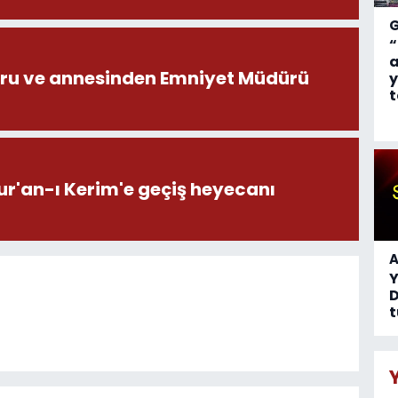
“
a
ru ve annesinden Emniyet Müdürü
y
t
ur'an-ı Kerim'e geçiş heyecanı
A
D
t