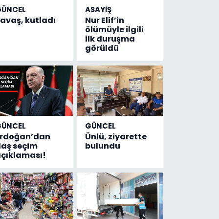
GÜNCEL
ASAYİŞ
avaş, kutladı
Nur Elif’in
ölümüyle ilgili
ilk duruşma
görüldü
GÜNCEL
GÜNCEL
Erdoğan’dan
Ünlü, ziyarette
laş seçim
bulundu
çıklaması!