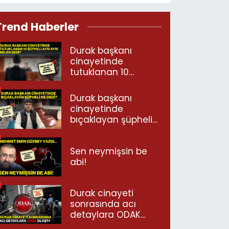
Trend Haberler
Durak başkanı
cinayetinde
tutuklanan 10
şüpheli ayrı ayrı
neler dedi?
Durak başkanı
cinayetinde
bıçaklayan şüpheli
ne dedi?
Sen neymişsin be
abi!
Durak cinayeti
sonrasında acı
detaylara ODAK
ulaştı!