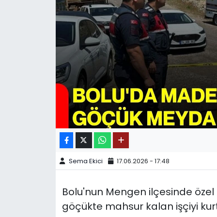
SPOR
11:11 MANŞET
Sema Ekici
17.06.2026 - 17:48
Bolu'nun Mengen ilçesinde öz
göçükte mahsur kalan işçiyi ku