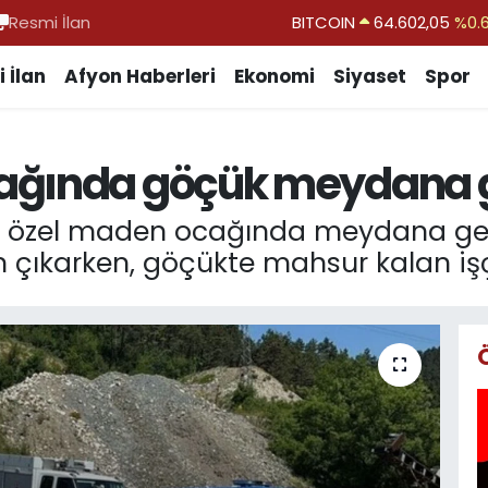
Resmi İlan
DOLAR
47,6006
%0.
EURO
55,0250
%0.
 İlan
Afyon Haberleri
Ekonomi
Siyaset
Spor
STERLİN
64,2398
%0
GRAM ALTIN
6513.94
%0.
ağında göçük meydana g
BİST100
13.768
%
BITCOIN
64.602,05
%0.
e özel maden ocağında meydana gel
 çıkarken, göçükte mahsur kalan işçi