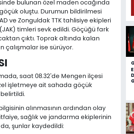
isinde bulunan özel maden ocağında
öçük oluştu. Durumun bildirilmesi
FAD ve Zonguldak TTK tahlisiye ekipleri
AK) timleri sevk edildi. Göçüğü fark
caktan çıktı. Toprak altında kalan
an çalışmalar ise sürüyor.
SI
amada, saat 08.32'de Mengen ilçesi
D
G
el işletmeye ait sahada göçük
lirtildi.
 bilgisinin alınmasının ardından olay
tfaiye, sağlık ve jandarma ekiplerinin
da, şunlar kaydedildi: