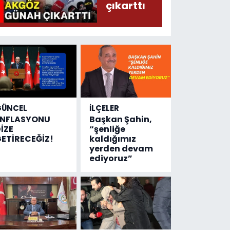
çıkarttı
GÜNCEL
İLÇELER
ENFLASYONU
Başkan Şahin,
İZE
“şenliğe
ETİRECEĞİZ!
kaldığımız
yerden devam
ediyoruz”