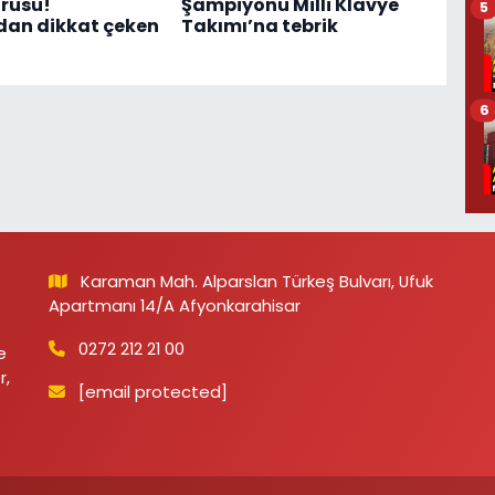
rusu!
Şampiyonu Milli Klavye
5
dan dikkat çeken
Takımı’na tebrik
6
Karaman Mah. Alparslan Türkeş Bulvarı, Ufuk
Apartmanı 14/A Afyonkarahisar
0272 212 21 00
e
r,
[email protected]