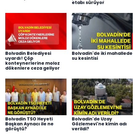
etabı sürüyor
Bolvadin Belediyesi
Bolvadin'de iki mahallede
uyardı! Çöp
su kesintisi
konteynerlerine moloz
dökenlere ceza geliyor
Bolvadin TSO Heyeti
Bolvadin'de Uzay
Başkan Aynacı ile ne
Gözlemevi'ne kimin adı
görüştü?
verildi?