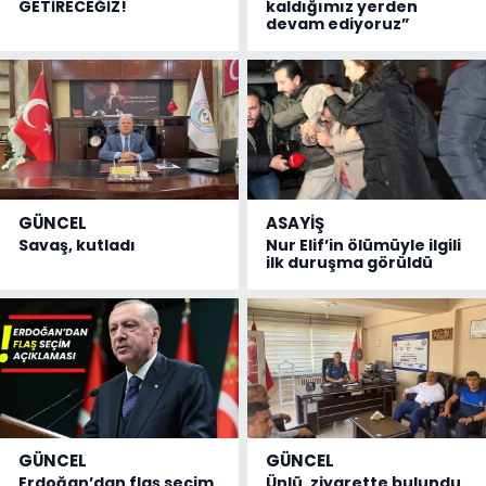
GETİRECEĞİZ!
kaldığımız yerden
devam ediyoruz”
GÜNCEL
ASAYİŞ
Savaş, kutladı
Nur Elif’in ölümüyle ilgili
ilk duruşma görüldü
GÜNCEL
GÜNCEL
Erdoğan’dan flaş seçim
Ünlü, ziyarette bulundu