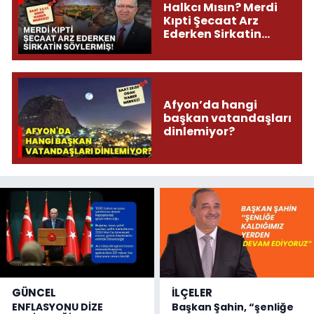
Halkcı Mısın? Merdi
Kıpti Şecaat Arz
Ederken Sirkatin
Söylermiş!
Afyon’da hangi
başkan vatandaşları
dinlemiyor?
GÜNCEL
İLÇELER
ENFLASYONU DİZE
Başkan Şahin, “şenliğe