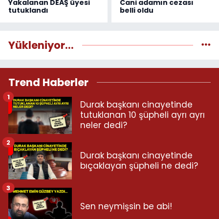
Yakalanan DEAŞ üyesi
Cani adamın cezası
tutuklandı
belli oldu
Yükleniyor...
Trend Haberler
1
Durak başkanı cinayetinde
tutuklanan 10 şüpheli ayrı ayrı
neler dedi?
2
Durak başkanı cinayetinde
bıçaklayan şüpheli ne dedi?
3
Sen neymişsin be abi!