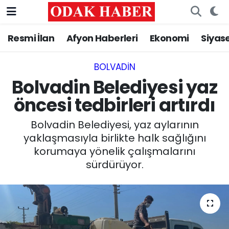
Resmi İlan
Afyon Haberleri
Ekonomi
Siyas
AFYONKARAHİSAR HABERLERİ
Nöbetçi Eczaneler
Resmi İlan
Hava Durumu
BOLVADIN
Bolvadin Belediyesi yaz
ASAYİŞ
Trafik Durumu
öncesi tedbirleri artırdı
GÜNCEL
Süper Lig Puan Durumu ve Fikstür
Bolvadin Belediyesi, yaz aylarının
yaklaşmasıyla birlikte halk sağlığını
SİYASET
Tüm Manşetler
korumaya yönelik çalışmalarını
sürdürüyor.
EĞİTİM
Son Dakika Haberleri
MAGAZİN
Haber Arşivi
SAĞLIK