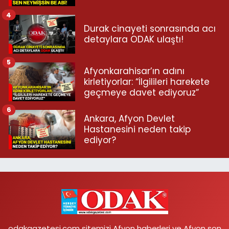
4
Durak cinayeti sonrasında acı
detaylara ODAK ulaştı!
5
Afyonkarahisar’ın adını
kirletiyorlar: “İlgilileri harekete
geçmeye davet ediyoruz”
6
Ankara, Afyon Devlet
Hastanesini neden takip
ediyor?
odakgazetesi.com sitemizi Afyon haberleri ve Afyon son