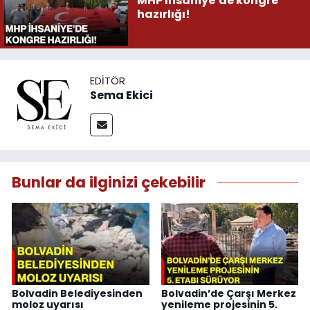
MHP İhsaniye’de kongre
hazırlığı!
EDITÖR
Sema Ekici
Bunlar da ilginizi çekebilir
Bolvadin Belediyesinden
Bolvadin’de Çarşı Merkez
moloz uyarısı
yenileme projesinin 5.