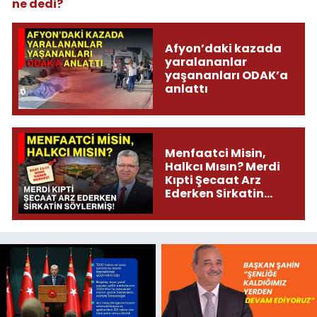
ne dedi?
Afyon’daki kazada
yaralananlar
yaşananları ODAK’a
anlattı
Menfaatci Misin,
Halkcı Mısın? Merdi
Kıpti Şecaat Arz
Ederken Sirkatin
Söylermiş!