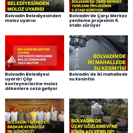
Bolvadin Belediyesinden
Bolvadin’de Çarşı Merkez
moloz uyarısı
yenileme projesinin 5.
etabı sürüyor
Bolvadin Belediyesi
Bolvadin'de iki mahallede
uyardı! Çöp
su kesintisi
konteynerlerine moloz
dökenlere ceza geliyor