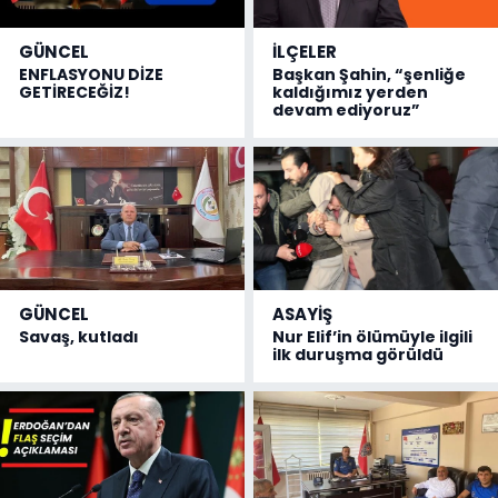
GÜNCEL
İLÇELER
ENFLASYONU DİZE
Başkan Şahin, “şenliğe
GETİRECEĞİZ!
kaldığımız yerden
devam ediyoruz”
GÜNCEL
ASAYİŞ
Savaş, kutladı
Nur Elif’in ölümüyle ilgili
ilk duruşma görüldü