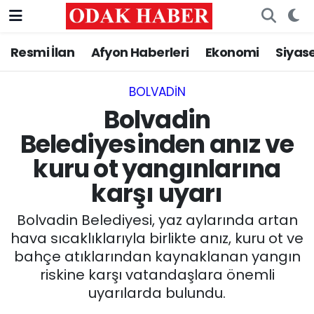
Resmi İlan
Afyon Haberleri
Ekonomi
Siyas
AFYONKARAHİSAR HABERLERİ
Nöbetçi Eczaneler
Resmi İlan
Hava Durumu
BOLVADIN
Bolvadin
ASAYİŞ
Trafik Durumu
Belediyesinden anız ve
kuru ot yangınlarına
GÜNCEL
Süper Lig Puan Durumu ve Fikstür
karşı uyarı
SİYASET
Tüm Manşetler
Bolvadin Belediyesi, yaz aylarında artan
EĞİTİM
Son Dakika Haberleri
hava sıcaklıklarıyla birlikte anız, kuru ot ve
bahçe atıklarından kaynaklanan yangın
MAGAZİN
Haber Arşivi
riskine karşı vatandaşlara önemli
uyarılarda bulundu.
SAĞLIK