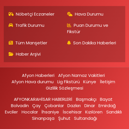
Nöbetçi Eczaneler
Hava Durumu
Trafik Durumu
Puan Durumu ve
Fikstür
Tüm Manşetler
Son Dakika Haberleri
Haber Arşivi
Afyon Haberleri
Afyon Namaz Vakitleri
Afyon Hava durumu
Lig Fikstürü
Künye
İletişim
Gizlilik Sözleşmesi
AFYONKARAHİSAR HABERLERİ
Başmakçı
Bayat
Bolvadin
Çay
Çobanlar
Dazkırı
Dinar
Emirdağ‎
Evciler‎
Hocalar
İhsaniye‎
İscehisar
Kızılören‎
Sandıklı‎
Sinanpaşa
Şuhut
Sultandağı