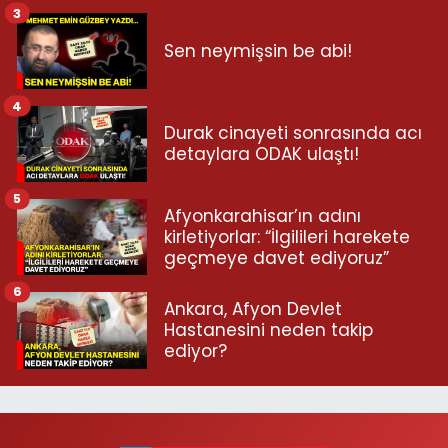
3
Sen neymişsin be abi!
4
Durak cinayeti sonrasında acı
detaylara ODAK ulaştı!
5
Afyonkarahisar’ın adını
kirletiyorlar: “İlgilileri harekete
geçmeye davet ediyoruz”
6
Ankara, Afyon Devlet
Hastanesini neden takip
ediyor?