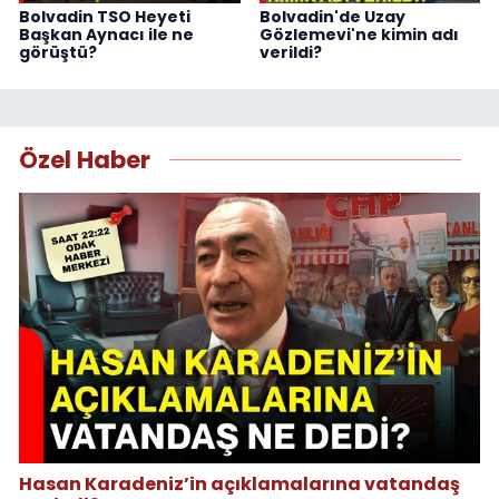
Bolvadin TSO Heyeti
Bolvadin'de Uzay
Başkan Aynacı ile ne
Gözlemevi'ne kimin adı
görüştü?
verildi?
Özel Haber
Hasan Karadeniz’in açıklamalarına vatandaş