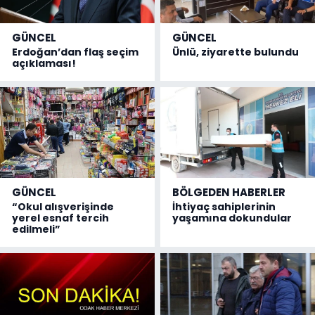
GÜNCEL
GÜNCEL
Erdoğan’dan flaş seçim
Ünlü, ziyarette bulundu
açıklaması!
GÜNCEL
BÖLGEDEN HABERLER
“Okul alışverişinde
İhtiyaç sahiplerinin
yerel esnaf tercih
yaşamına dokundular
edilmeli”