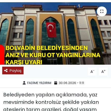
SPOR
11:11 MANŞET
Paylaş
-
+
A
A
FADİME YILDIRIM
30.06.2026 - 11:11
Belediyeden yapılan açıklamada, yaz
mevsiminde kontrolsüz şekilde yakılan
ateşlerin tarım arazileri, doğal yaşam