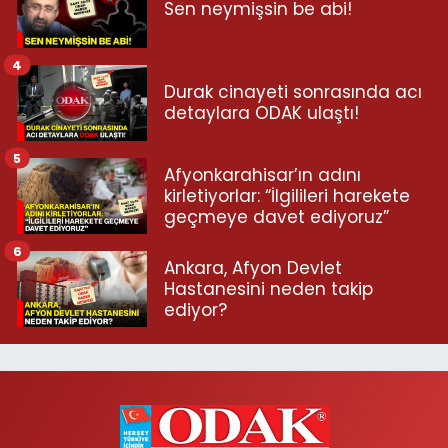
Sen neymişsin be abi!
4
Durak cinayeti sonrasında acı
detaylara ODAK ulaştı!
5
Afyonkarahisar’ın adını
kirletiyorlar: “İlgilileri harekete
geçmeye davet ediyoruz”
6
Ankara, Afyon Devlet
Hastanesini neden takip
ediyor?