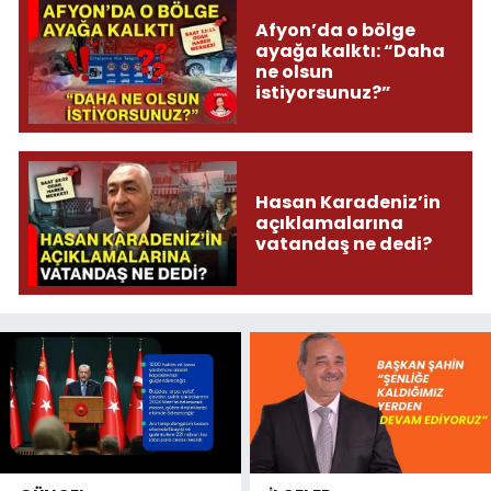
Afyon’da o bölge
ayağa kalktı: “Daha
ne olsun
istiyorsunuz?”
Hasan Karadeniz’in
açıklamalarına
vatandaş ne dedi?