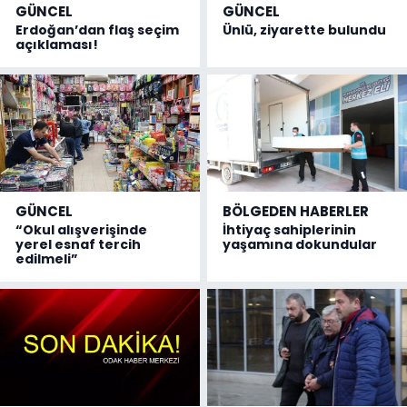
GÜNCEL
GÜNCEL
Erdoğan’dan flaş seçim
Ünlü, ziyarette bulundu
açıklaması!
GÜNCEL
BÖLGEDEN HABERLER
“Okul alışverişinde
İhtiyaç sahiplerinin
yerel esnaf tercih
yaşamına dokundular
edilmeli”