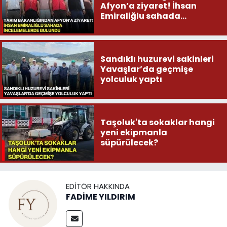
Afyon’a ziyaret! İhsan
Emiraliğlu sahada
incelemelerde bulundu
Sandıklı huzurevi sakinleri
Yavaşlar’da geçmişe
yolculuk yaptı
Taşoluk'ta sokaklar hangi
yeni ekipmanla
süpürülecek?
EDITÖR HAKKINDA
FADİME YILDIRIM