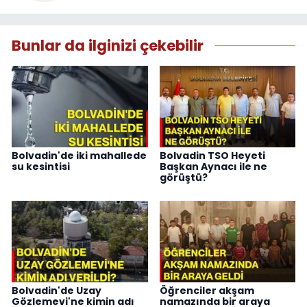
Bunlar da ilginizi çekebilir
Bolvadin'de iki mahallede
Bolvadin TSO Heyeti
su kesintisi
Başkan Aynacı ile ne
görüştü?
Bolvadin'de Uzay
Öğrenciler akşam
Gözlemevi'ne kimin adı
namazında bir araya