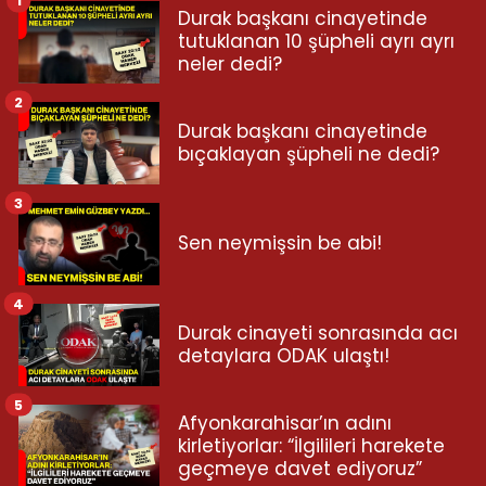
1
Durak başkanı cinayetinde
tutuklanan 10 şüpheli ayrı ayrı
neler dedi?
2
Durak başkanı cinayetinde
bıçaklayan şüpheli ne dedi?
3
Sen neymişsin be abi!
4
Durak cinayeti sonrasında acı
detaylara ODAK ulaştı!
5
Afyonkarahisar’ın adını
kirletiyorlar: “İlgilileri harekete
geçmeye davet ediyoruz”