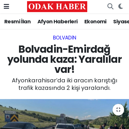
Resmi İlan
Afyon Haberleri
Ekonomi
Siyas
AFYONKARAHİSAR HABERLERİ
Nöbetçi Eczaneler
Resmi İlan
Hava Durumu
BOLVADIN
Bolvadin-Emirdağ
ASAYİŞ
Trafik Durumu
yolunda kaza: Yaralılar
var!
GÜNCEL
Süper Lig Puan Durumu ve Fikstür
Afyonkarahisar’da iki aracın karıştığı
SİYASET
Tüm Manşetler
trafik kazasında 2 kişi yaralandı.
EĞİTİM
Son Dakika Haberleri
MAGAZİN
Haber Arşivi
SAĞLIK