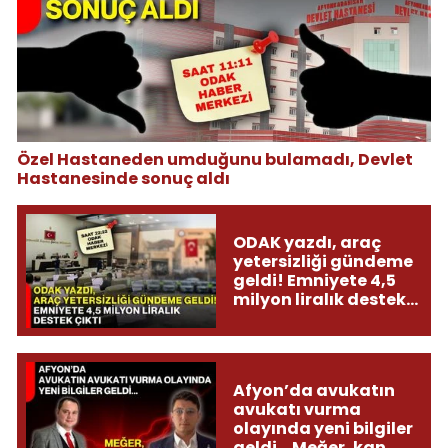
Özel Hastaneden umduğunu bulamadı, Devlet
Hastanesinde sonuç aldı
ODAK yazdı, araç
yetersizliği gündeme
geldi! Emniyete 4,5
milyon liralık destek
çıktı
Afyon’da avukatın
avukatı vurma
olayında yeni bilgiler
geldi... Meğer, kan