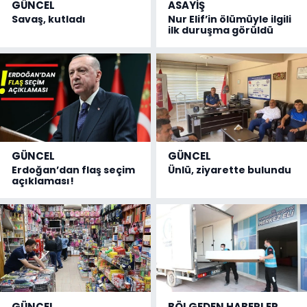
GÜNCEL
ASAYİŞ
Savaş, kutladı
Nur Elif’in ölümüyle ilgili
ilk duruşma görüldü
GÜNCEL
GÜNCEL
Erdoğan’dan flaş seçim
Ünlü, ziyarette bulundu
açıklaması!
GÜNCEL
BÖLGEDEN HABERLER