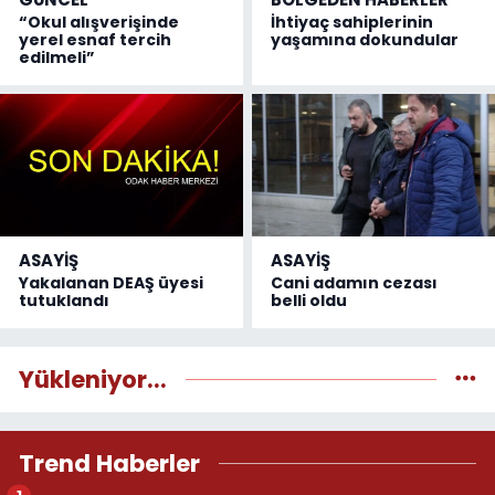
“Okul alışverişinde
İhtiyaç sahiplerinin
yerel esnaf tercih
yaşamına dokundular
edilmeli”
ASAYİŞ
ASAYİŞ
Yakalanan DEAŞ üyesi
Cani adamın cezası
tutuklandı
belli oldu
Yükleniyor...
Trend Haberler