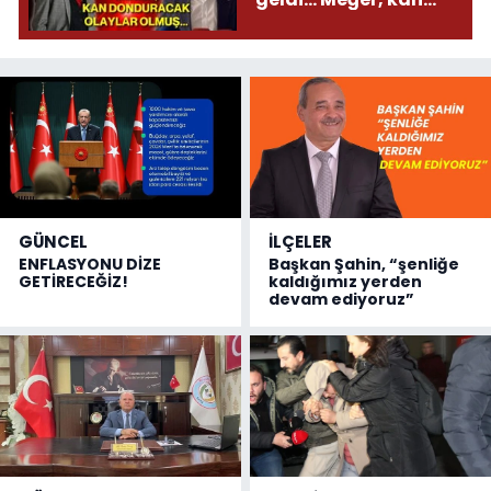
donduracak olaylar
olmuş...
GÜNCEL
İLÇELER
ENFLASYONU DİZE
Başkan Şahin, “şenliğe
GETİRECEĞİZ!
kaldığımız yerden
devam ediyoruz”