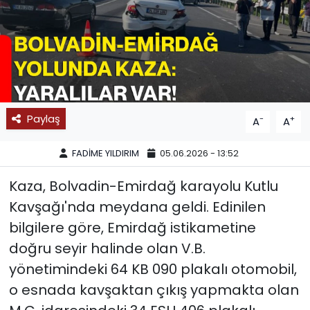
SPOR
11:11 MANŞET
Paylaş
-
+
A
A
FADİME YILDIRIM
05.06.2026 - 13:52
Kaza, Bolvadin-Emirdağ karayolu Kutlu
Kavşağı'nda meydana geldi. Edinilen
bilgilere göre, Emirdağ istikametine
doğru seyir halinde olan V.B.
yönetimindeki 64 KB 090 plakalı otomobil,
o esnada kavşaktan çıkış yapmakta olan