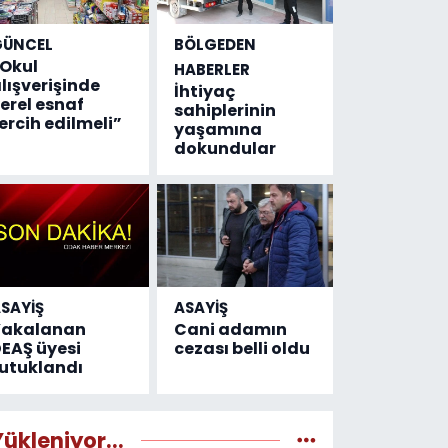
GÜNCEL
BÖLGEDEN
Okul
HABERLER
lışverişinde
İhtiyaç
erel esnaf
sahiplerinin
ercih edilmeli”
yaşamına
dokundular
SAYİŞ
ASAYİŞ
Yakalanan
Cani adamın
EAŞ üyesi
cezası belli oldu
utuklandı
Yükleniyor...