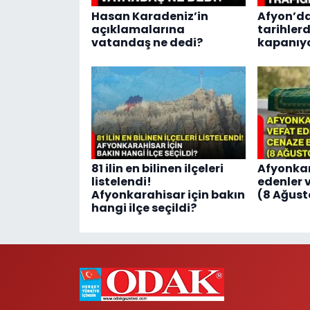
Hasan Karadeniz’in
Afyon’da
açıklamalarına
tarihlerd
vatandaş ne dedi?
kapanıy
81 ilin en bilinen ilçeleri
Afyonkar
listelendi!
edenler v
Afyonkarahisar için bakın
(8 Ağust
hangi ilçe seçildi?