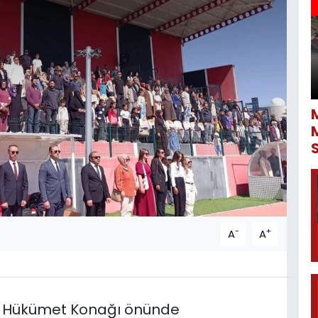
-
+
A
A
e Hükümet Konağı önünde