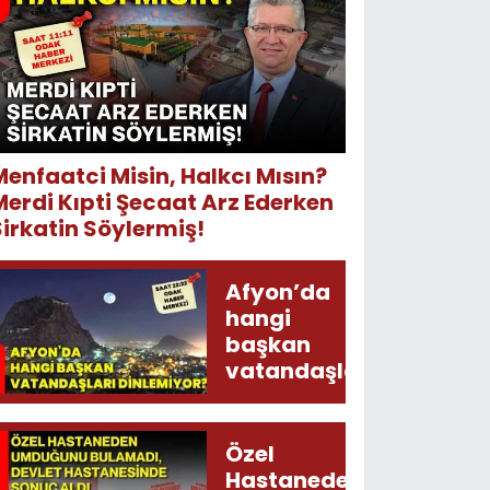
Menfaatci Misin, Halkcı Mısın?
Merdi Kıpti Şecaat Arz Ederken
Sirkatin Söylermiş!
Afyon’da
hangi
başkan
vatandaşları
dinlemiyor?
Özel
Hastaneden