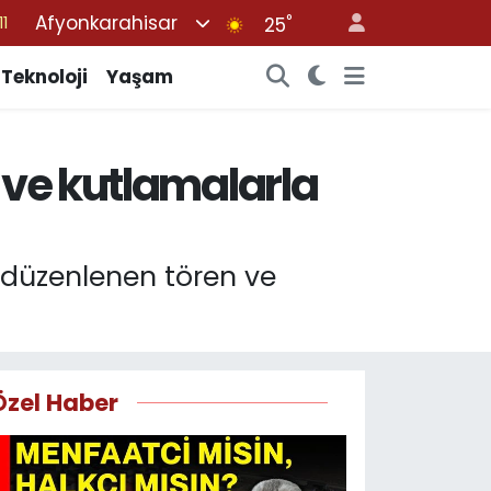
Afyonkarahisar
°
25
8
2
Teknoloji
Yaşam
8
3
 ve kutlamalarla
4
 düzenlenen tören ve
Özel Haber