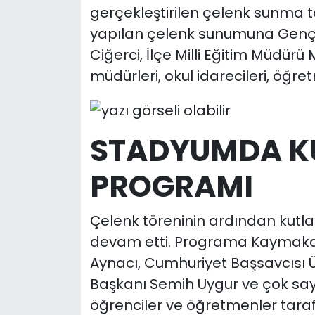
gerçekleştirilen çelenk sunma tör
yapılan çelenk sunumuna Gençl
Ciğerci, İlçe Milli Eğitim Müdürü
müdürleri, okul idarecileri, öğre
STADYUMDA K
PROGRAMI
Çelenk töreninin ardından kut
devam etti. Programa Kaymakam 
Aynacı, Cumhuriyet Başsavcısı 
Başkanı Semih Uygur ve çok say
öğrenciler ve öğretmenler taraf