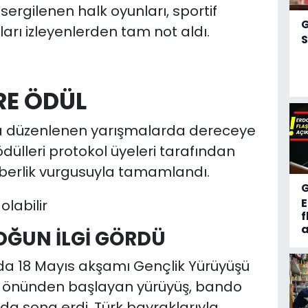
sergilenen halk oyunları, sportif
arı izleyenlerden tam not aldı.
S
RE ÖDÜL
 düzenlenen yarışmalarda dereceye
dülleri protokol üyeleri tarafından
 beraberlik vurgusuyla tamamlandı.
f
a
OĞUN İLGİ GÖRDÜ
a 18 Mayıs akşamı Gençlik Yürüyüşü
 önünden başlayan yürüyüş, bando
da sona erdi. Türk bayraklarıyla