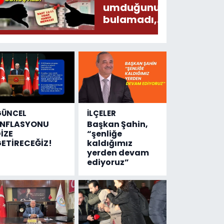
umduğunu
bulamadı,
Devlet
Hastanesinde
sonuç aldı
GÜNCEL
İLÇELER
ENFLASYONU
Başkan Şahin,
İZE
“şenliğe
ETİRECEĞİZ!
kaldığımız
yerden devam
ediyoruz”