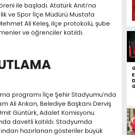
eni ile başladı. Atatürk Anıtı’na
ik ve Spor İlçe Müdürü Mustafa
 Mehmet Ali Keleş, ilçe protokolü, şube
tmenler ve öğrenciler katıldı.
UTLAMA
D
G
lama programı İlçe Şehir Stadyumu’nda
Ali Arıkan, Belediye Başkanı Derviş
Ümit Güntürk, Adalet Komisyonu
ıda davetli katıldı. Stadyumda
ından hazırlanan gösteriler büyük