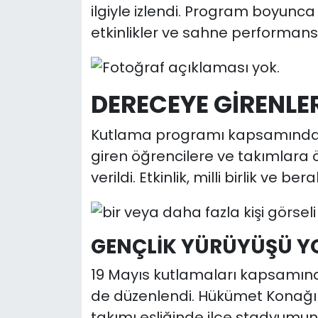
ilgiyle izlendi. Program boyunca 
etkinlikler ve sahne performansl
DERECEYE GİRENLE
Kutlama programı kapsamında
giren öğrencilere ve takımlara ö
verildi. Etkinlik, milli birlik ve
GENÇLİK YÜRÜYÜŞÜ Y
19 Mayıs kutlamaları kapsamınd
de düzenlendi. Hükümet Konağı
takımı eşliğinde ilçe stadyumun