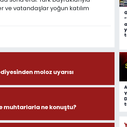
er ve vatandaşlar yoğun katılım
“
a
y
t
ediyesinden moloz uyarısı
A
D
t
 muhtarlarla ne konuştu?