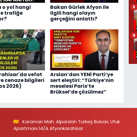
 o yol hangi
Bakan Gürlek Afyon ile
5
e trafiğe
ilgili hangi olayın
or?
gerçeğini anlattı?
6
ahisar'da vefat
Arslan’dan YENİ Parti’ye
e cenaze bilgileri
sert eleştiri: “Türkiye’nin
os 2026)
meselesi Paris’te
Brüksel’de çözülmez”
Karaman Mah. Alparslan Türkeş Bulvarı, Ufuk
Apartmanı 14/A Afyonkarahisar