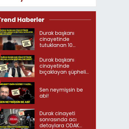
Trend Haberler
Durak başkanı
cinayetinde
tutuklanan 10
şüpheli ayrı ayrı
neler dedi?
Durak başkanı
cinayetinde
bıçaklayan şüpheli
ne dedi?
Sen neymişsin be
abi!
Durak cinayeti
sonrasında acı
detaylara ODAK