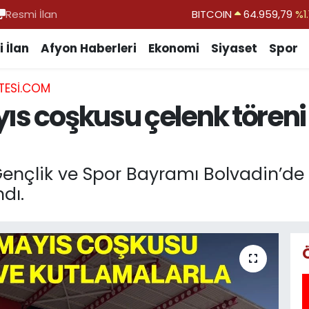
Resmi İlan
DOLAR
47,7436
%0.1
EURO
55,2510
%0.3
 İlan
Afyon Haberleri
Ekonomi
Siyaset
Spor
STERLİN
64,4811
%0.3
TESI.COM
GRAM ALTIN
6660.55
%0.0
ıs coşkusu çelenk töreni
BİST100
13.779
%-1
Gençlik ve Spor Bayramı Bolvadin’de
ndı.