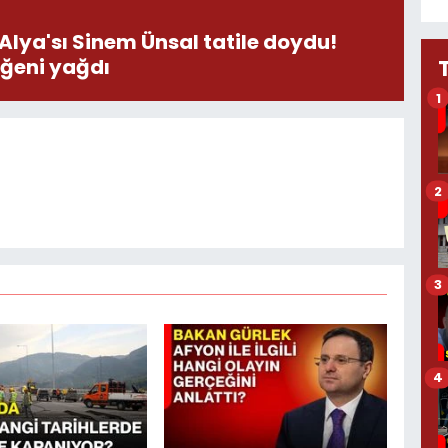
 Alya'sı Sinem Ünsal tatile doydu!
eğeni yağdı
1
2
3
4