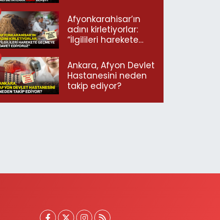
ulaştı!
Afyonkarahisar’ın
adını kirletiyorlar:
“İlgilileri harekete
geçmeye davet
ediyoruz”
Ankara, Afyon Devlet
Hastanesini neden
takip ediyor?