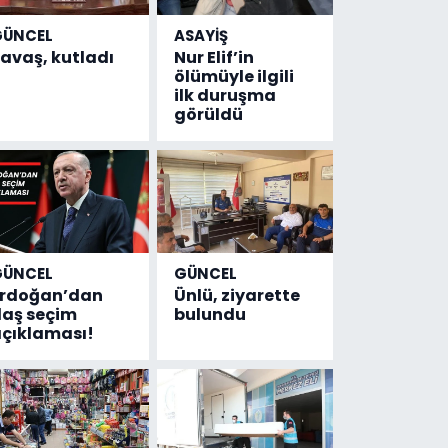
GÜNCEL
ASAYİŞ
avaş, kutladı
Nur Elif’in
ölümüyle ilgili
ilk duruşma
görüldü
GÜNCEL
GÜNCEL
Erdoğan’dan
Ünlü, ziyarette
laş seçim
bulundu
çıklaması!