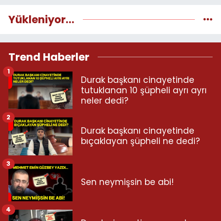
Yükleniyor...
Trend Haberler
1
Durak başkanı cinayetinde
tutuklanan 10 şüpheli ayrı ayrı
neler dedi?
2
Durak başkanı cinayetinde
bıçaklayan şüpheli ne dedi?
3
Sen neymişsin be abi!
4