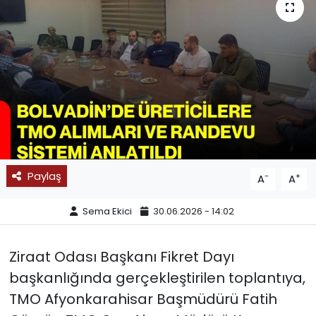
SPOR
11:11 MANŞET
Paylaş
-
+
A
A
Sema Ekici
30.06.2026 - 14:02
Ziraat Odası Başkanı Fikret Dayı
başkanlığında gerçekleştirilen toplantıya,
TMO Afyonkarahisar Başmüdürü Fatih