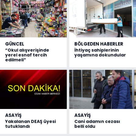
GÜNCEL
BÖLGEDEN HABERLER
“Okul alışverişinde
İhtiyaç sahiplerinin
yerel esnaf tercih
yaşamına dokundular
edilmeli”
ASAYİŞ
ASAYİŞ
Yakalanan DEAŞ üyesi
Cani adamın cezası
tutuklandı
belli oldu