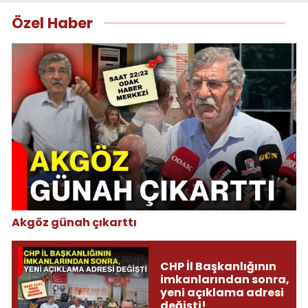
Özel Haber
Akgöz günah çıkarttı
CHP İl Başkanlığının
imkanlarından sonra,
yeni açıklama adresi
değişti!