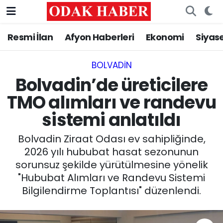
Resmi İlan
Afyon Haberleri
Ekonomi
Siyas
AFYONKARAHİSAR HABERLERİ
Nöbetçi Eczaneler
Resmi İlan
Hava Durumu
BOLVADIN
Bolvadin’de üreticilere
ASAYİŞ
Trafik Durumu
TMO alımları ve randevu
sistemi anlatıldı
GÜNCEL
Süper Lig Puan Durumu ve Fikstür
Bolvadin Ziraat Odası ev sahipliğinde,
SİYASET
Tüm Manşetler
2026 yılı hububat hasat sezonunun
sorunsuz şekilde yürütülmesine yönelik
EĞİTİM
Son Dakika Haberleri
"Hububat Alımları ve Randevu Sistemi
Bilgilendirme Toplantısı" düzenlendi.
MAGAZİN
Haber Arşivi
SAĞLIK