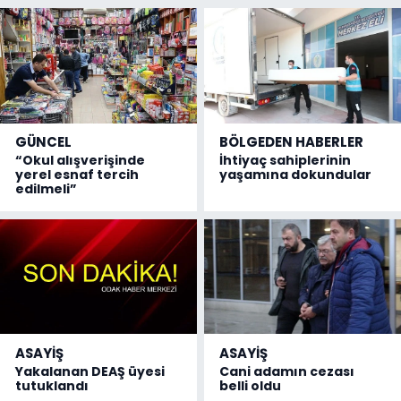
GÜNCEL
BÖLGEDEN HABERLER
“Okul alışverişinde
İhtiyaç sahiplerinin
yerel esnaf tercih
yaşamına dokundular
edilmeli”
ASAYİŞ
ASAYİŞ
Yakalanan DEAŞ üyesi
Cani adamın cezası
tutuklandı
belli oldu