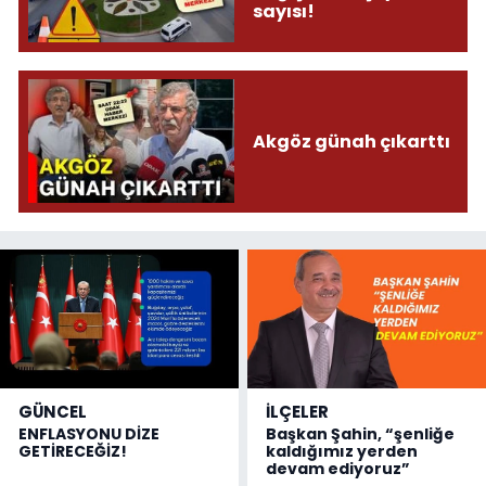
sayısı!
Akgöz günah çıkarttı
GÜNCEL
İLÇELER
ENFLASYONU DİZE
Başkan Şahin, “şenliğe
GETİRECEĞİZ!
kaldığımız yerden
devam ediyoruz”