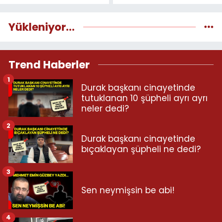
Yükleniyor...
Trend Haberler
1
Durak başkanı cinayetinde
tutuklanan 10 şüpheli ayrı ayrı
neler dedi?
2
Durak başkanı cinayetinde
bıçaklayan şüpheli ne dedi?
3
Sen neymişsin be abi!
4