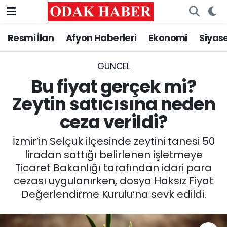
Resmi İlan
Afyon Haberleri
Ekonomi
Siyas
AFYONKARAHİSAR HABERLERİ
Nöbetçi Eczaneler
Resmi İlan
Hava Durumu
GÜNCEL
Bu fiyat gerçek mi?
ASAYİŞ
Trafik Durumu
Zeytin satıcısına neden
ceza verildi?
GÜNCEL
Süper Lig Puan Durumu ve Fikstür
İzmir’in Selçuk ilçesinde zeytini tanesi 50
SİYASET
Tüm Manşetler
liradan sattığı belirlenen işletmeye
Ticaret Bakanlığı tarafından idari para
EĞİTİM
Son Dakika Haberleri
cezası uygulanırken, dosya Haksız Fiyat
Değerlendirme Kurulu’na sevk edildi.
MAGAZİN
Haber Arşivi
SAĞLIK