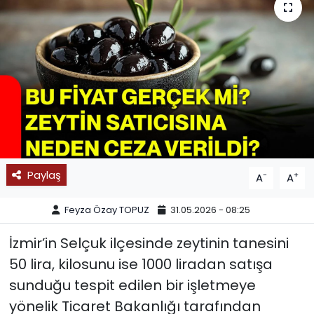
SPOR
11:11 MANŞET
Paylaş
-
+
A
A
Feyza Özay TOPUZ
31.05.2026 - 08:25
İzmir’in Selçuk ilçesinde zeytinin tanesini
50 lira, kilosunu ise 1000 liradan satışa
sunduğu tespit edilen bir işletmeye
yönelik Ticaret Bakanlığı tarafından