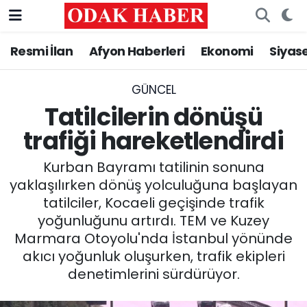
Resmi İlan
Afyon Haberleri
Ekonomi
Siyas
AFYONKARAHİSAR HABERLERİ
Nöbetçi Eczaneler
Resmi İlan
Hava Durumu
GÜNCEL
Tatilcilerin dönüşü
ASAYİŞ
Trafik Durumu
trafiği hareketlendirdi
GÜNCEL
Süper Lig Puan Durumu ve Fikstür
Kurban Bayramı tatilinin sonuna
yaklaşılırken dönüş yolculuğuna başlayan
SİYASET
Tüm Manşetler
tatilciler, Kocaeli geçişinde trafik
yoğunluğunu artırdı. TEM ve Kuzey
EĞİTİM
Son Dakika Haberleri
Marmara Otoyolu'nda İstanbul yönünde
akıcı yoğunluk oluşurken, trafik ekipleri
MAGAZİN
Haber Arşivi
denetimlerini sürdürüyor.
SAĞLIK