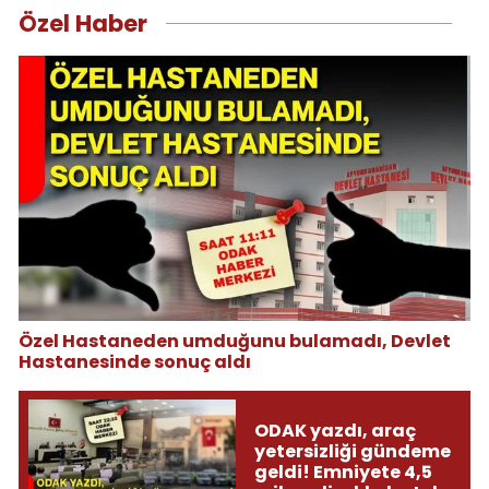
Özel Haber
Özel Hastaneden umduğunu bulamadı, Devlet
Hastanesinde sonuç aldı
ODAK yazdı, araç
yetersizliği gündeme
geldi! Emniyete 4,5