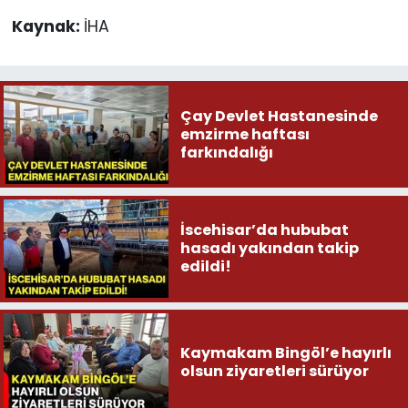
Kaynak:
İHA
Çay Devlet Hastanesinde
emzirme haftası
farkındalığı
İscehisar’da hububat
hasadı yakından takip
edildi!
Kaymakam Bingöl’e hayırlı
olsun ziyaretleri sürüyor