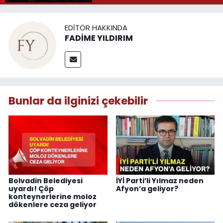
EDITÖR HAKKINDA
FADİME YILDIRIM
Bunlar da ilginizi çekebilir
Bolvadin Belediyesi
İYİ Parti’li Yılmaz neden
uyardı! Çöp
Afyon’a geliyor?
konteynerlerine moloz
dökenlere ceza geliyor