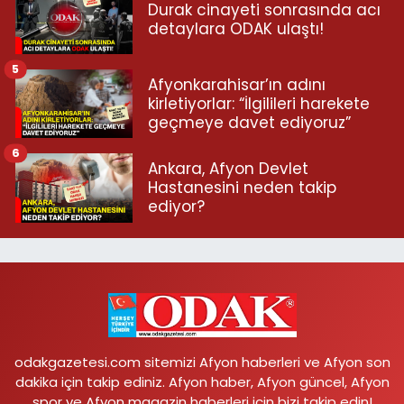
Durak cinayeti sonrasında acı
detaylara ODAK ulaştı!
5
Afyonkarahisar’ın adını
kirletiyorlar: “İlgilileri harekete
geçmeye davet ediyoruz”
6
Ankara, Afyon Devlet
Hastanesini neden takip
ediyor?
odakgazetesi.com sitemizi Afyon haberleri ve Afyon son
dakika için takip ediniz. Afyon haber, Afyon güncel, Afyon
spor ve Afyon magazin haberleri için bizi takip edin!