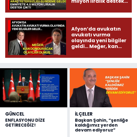
milyon liralık destek
çıktı
Afyon’da avukatın
avukatı vurma
olayında yeni bilgiler
geldi... Meğer, kan
donduracak olaylar
olmuş...
GÜNCEL
İLÇELER
ENFLASYONU DİZE
Başkan Şahin, “şenliğe
GETİRECEĞİZ!
kaldığımız yerden
devam ediyoruz”