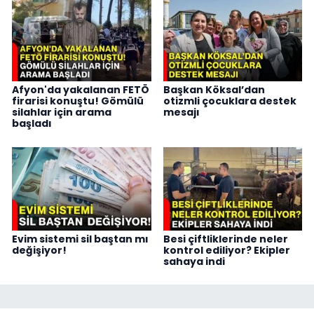
Afyon'da yakalanan FETÖ
Başkan Köksal’dan
firarisi konuştu! Gömülü
otizmli çocuklara destek
silahlar için arama
mesajı
başladı
Evim sistemi sil baştan mı
Besi çiftliklerinde neler
değişiyor!
kontrol ediliyor? Ekipler
sahaya indi