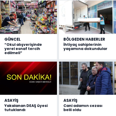
GÜNCEL
BÖLGEDEN HABERLER
“Okul alışverişinde
İhtiyaç sahiplerinin
yerel esnaf tercih
yaşamına dokundular
edilmeli”
ASAYİŞ
ASAYİŞ
Yakalanan DEAŞ üyesi
Cani adamın cezası
tutuklandı
belli oldu