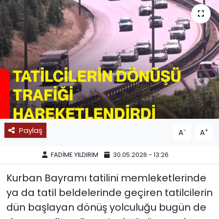
SPOR
11:11 MANŞET
Paylaş
-
+
A
A
FADİME YILDIRIM
30.05.2026 - 13:26
Kurban Bayramı tatilini memleketlerinde
ya da tatil beldelerinde geçiren tatilcilerin
dün başlayan dönüş yolculuğu bugün de