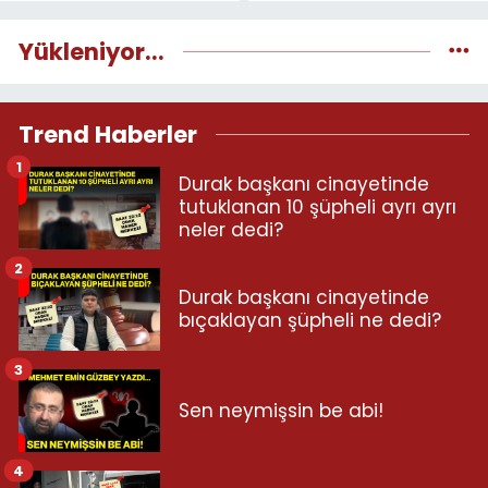
Yükleniyor...
Trend Haberler
1
Durak başkanı cinayetinde
tutuklanan 10 şüpheli ayrı ayrı
neler dedi?
2
Durak başkanı cinayetinde
bıçaklayan şüpheli ne dedi?
3
Sen neymişsin be abi!
4