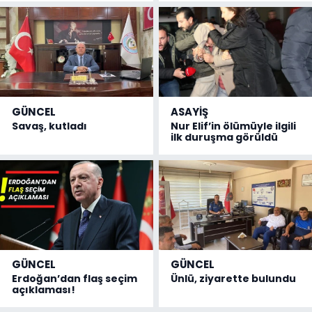
GÜNCEL
ASAYİŞ
Savaş, kutladı
Nur Elif’in ölümüyle ilgili
ilk duruşma görüldü
GÜNCEL
GÜNCEL
Erdoğan’dan flaş seçim
Ünlü, ziyarette bulundu
açıklaması!