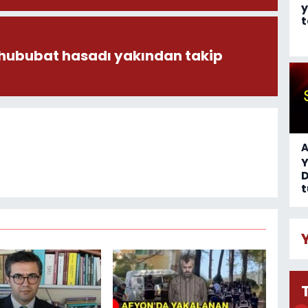
y
t
 hububat hasadı yakından takip
A
D
t