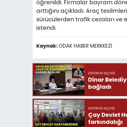
öğrenildi. Firmalar bayram dön
arttığını açıkladı. Araç teslimler
sürücülerden trafik cezaları ve 
istendi.
Kaynak:
ODAK HABER MERKKEZİ
EDITÖRÜN SEÇTIĞI
Dinar Beledi
bağladı
EDITÖRÜN SEÇTIĞI
Çay Devlet H
farkındalığı