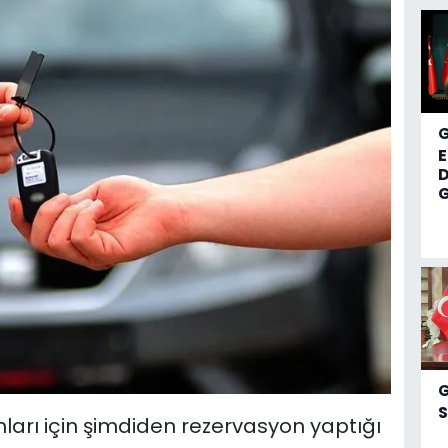
D
G
S
anları için şimdiden rezervasyon yaptığı