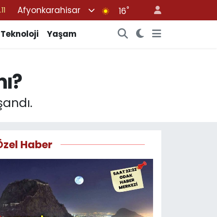
Afyonkarahisar
°
18
16
32
Teknoloji
Yaşam
38
03
mı?
14
11
şandı.
Özel Haber