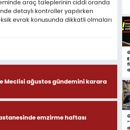
eminde araç taleplerinin ciddi oranda
inde detaylı kontroller yapılırken
eksik evrak konusunda dikkatli olmaları
f
a
ye Meclisi ağustos gündemini karara
astanesinde emzirme haftası
“
a