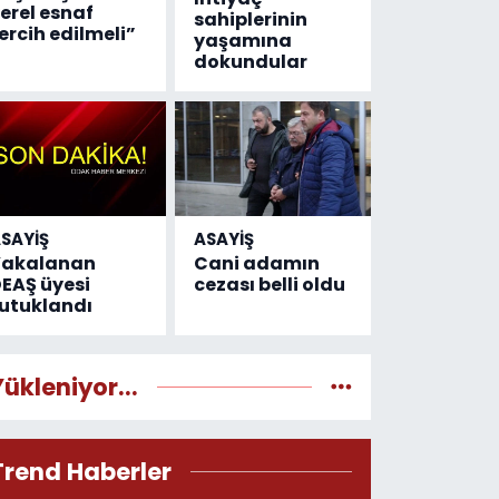
erel esnaf
sahiplerinin
ercih edilmeli”
yaşamına
dokundular
SAYİŞ
ASAYİŞ
Yakalanan
Cani adamın
EAŞ üyesi
cezası belli oldu
utuklandı
Yükleniyor...
Trend Haberler