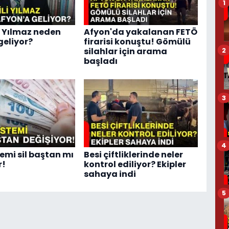
1
li Yılmaz neden
Afyon'da yakalanan FETÖ
geliyor?
firarisi konuştu! Gömülü
silahlar için arama
2
başladı
3
4
temi sil baştan mı
Besi çiftliklerinde neler
r!
kontrol ediliyor? Ekipler
sahaya indi
5