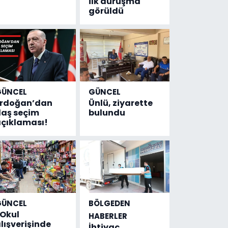
ilk duruşma
görüldü
GÜNCEL
GÜNCEL
Erdoğan’dan
Ünlü, ziyarette
laş seçim
bulundu
çıklaması!
GÜNCEL
BÖLGEDEN
Okul
HABERLER
lışverişinde
İhtiyaç