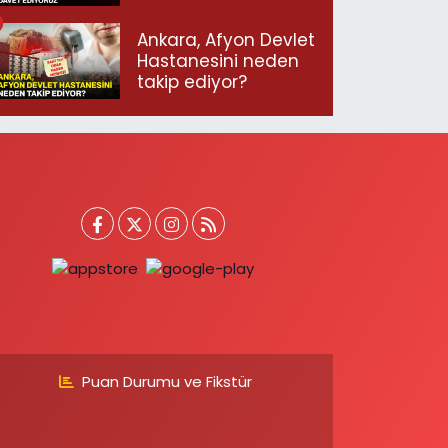
geçmeye davet
ediyoruz”
Ankara, Afyon Devlet
Hastanesini neden
takip ediyor?
Puan Durumu ve Fikstür