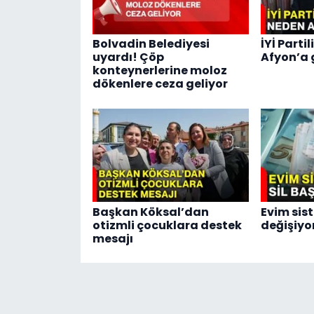
Bolvadin Belediyesi
İYİ Parti
uyardı! Çöp
Afyon’a 
konteynerlerine moloz
dökenlere ceza geliyor
Başkan Köksal’dan
Evim sis
otizmli çocuklara destek
değişiyo
mesajı