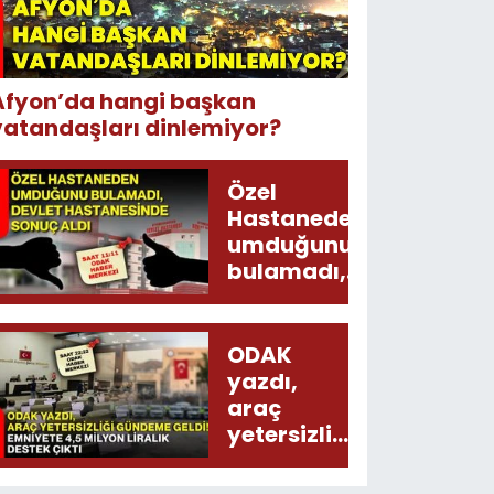
Afyon’da hangi başkan
vatandaşları dinlemiyor?
Özel
Hastaneden
umduğunu
bulamadı,
Devlet
Hastanesinde
sonuç aldı
ODAK
yazdı,
araç
yetersizliği
gündeme
geldi!