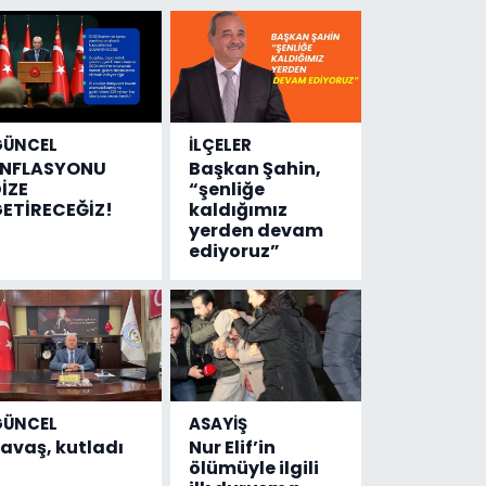
Emniyete
4,5 milyon
liralık
destek
çıktı
GÜNCEL
İLÇELER
ENFLASYONU
Başkan Şahin,
İZE
“şenliğe
ETİRECEĞİZ!
kaldığımız
yerden devam
ediyoruz”
GÜNCEL
ASAYİŞ
avaş, kutladı
Nur Elif’in
ölümüyle ilgili