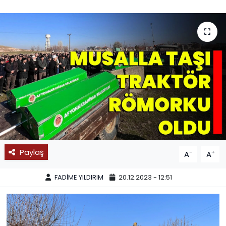
SPOR
11:11 MANŞET
Paylaş
-
+
A
A
FADİME YILDIRIM
20.12.2023 - 12:51