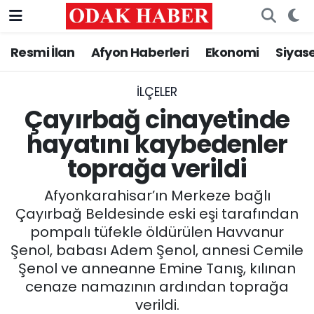
Resmi İlan
Afyon Haberleri
Ekonomi
Siyas
AFYONKARAHİSAR HABERLERİ
Nöbetçi Eczaneler
Resmi İlan
Hava Durumu
İLÇELER
Çayırbağ cinayetinde
ASAYİŞ
Trafik Durumu
hayatını kaybedenler
toprağa verildi
GÜNCEL
Süper Lig Puan Durumu ve Fikstür
Afyonkarahisar’ın Merkeze bağlı
SİYASET
Tüm Manşetler
Çayırbağ Beldesinde eski eşi tarafından
pompalı tüfekle öldürülen Havvanur
EĞİTİM
Son Dakika Haberleri
Şenol, babası Adem Şenol, annesi Cemile
Şenol ve anneanne Emine Tanış, kılınan
MAGAZİN
Haber Arşivi
cenaze namazının ardından toprağa
SAĞLIK
verildi.