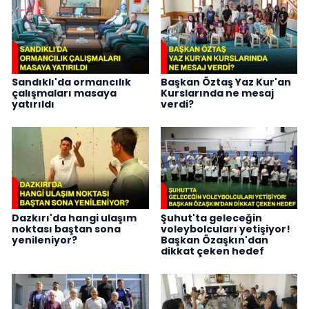
Sandıklı'da ormancılık
Başkan Öztaş Yaz Kur'an
çalışmaları masaya
Kurslarında ne mesaj
yatırıldı
verdi?
Dazkırı'da hangi ulaşım
Şuhut'ta geleceğin
noktası baştan sona
voleybolcuları yetişiyor!
yenileniyor?
Başkan Özaşkın'dan
dikkat çeken hedef