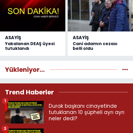
ASAYİŞ
ASAYİŞ
Yakalanan DEAŞ üyesi
Cani adamın cezası
tutuklandı
belli oldu
Yükleniyor...
Trend Haberler
1
Durak başkanı cinayetinde
tutuklanan 10 şüpheli ayrı ayrı
neler dedi?
2