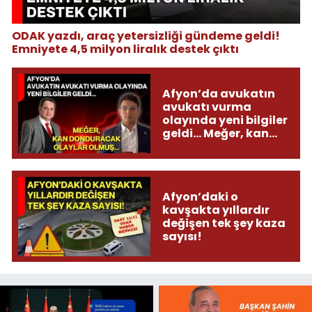
ODAK yazdı, araç yetersizliği gündeme geldi!
Emniyete 4,5 milyon liralık destek çıktı
Afyon’da avukatın
avukatı vurma
olayında yeni bilgiler
geldi... Meğer, kan
donduracak olaylar
olmuş...
Afyon’daki o
kavşakta yıllardır
değişen tek şey kaza
sayısı!