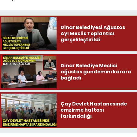
Dinar Belediyesi Ağustos
Ayı Meclis Toplantısı
gerçekleştirildi
Dinar Belediye Meclisi
ağustos gündemini karara
bağladı
Çay Devlet Hastanesinde
emzirme haftası
farkındalığı