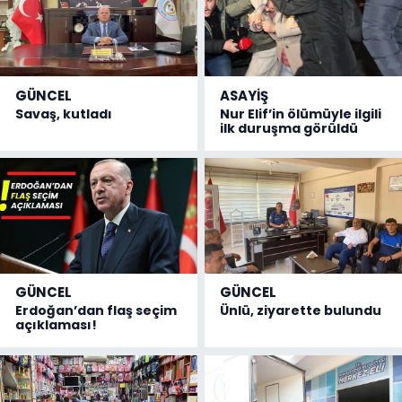
GÜNCEL
ASAYİŞ
Savaş, kutladı
Nur Elif’in ölümüyle ilgili
ilk duruşma görüldü
GÜNCEL
GÜNCEL
Erdoğan’dan flaş seçim
Ünlü, ziyarette bulundu
açıklaması!