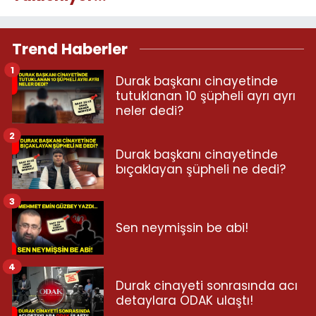
Trend Haberler
1
Durak başkanı cinayetinde
tutuklanan 10 şüpheli ayrı ayrı
neler dedi?
2
Durak başkanı cinayetinde
bıçaklayan şüpheli ne dedi?
3
Sen neymişsin be abi!
4
Durak cinayeti sonrasında acı
detaylara ODAK ulaştı!