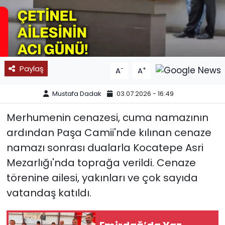
SPOR
11:11 MANŞET
Paylaş
-
+
A
A
Mustafa Dadak
03.07.2026 - 16:49
Merhumenin cenazesi, cuma namazının
ardından Paşa Camii'nde kılınan cenaze
namazı sonrası dualarla Kocatepe Asri
Mezarlığı'nda toprağa verildi. Cenaze
törenine ailesi, yakınları ve çok sayıda
vatandaş katıldı.