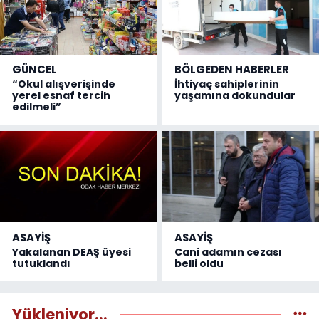
GÜNCEL
BÖLGEDEN HABERLER
“Okul alışverişinde
İhtiyaç sahiplerinin
yerel esnaf tercih
yaşamına dokundular
edilmeli”
ASAYİŞ
ASAYİŞ
Yakalanan DEAŞ üyesi
Cani adamın cezası
tutuklandı
belli oldu
Yükleniyor...