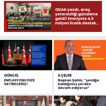
ODAK yazdı, araç
yetersizliği gündeme
geldi! Emniyete 4,5
milyon liralık destek
çıktı
GÜNCEL
İLÇELER
ENFLASYONU DİZE
Başkan Şahin, “şenliğe
GETİRECEĞİZ!
kaldığımız yerden
devam ediyoruz”