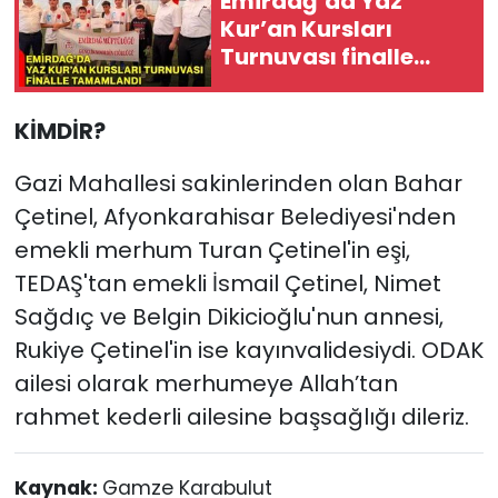
Emirdağ’da Yaz
Kur’an Kursları
Turnuvası finalle
tamamlandı
KİMDİR?
Gazi Mahallesi sakinlerinden olan Bahar
Çetinel, Afyonkarahisar Belediyesi'nden
emekli merhum Turan Çetinel'in eşi,
TEDAŞ'tan emekli İsmail Çetinel, Nimet
Sağdıç ve Belgin Dikicioğlu'nun annesi,
Rukiye Çetinel'in ise kayınvalidesiydi. ODAK
ailesi olarak merhumeye Allah’tan
rahmet kederli ailesine başsağlığı dileriz.
Kaynak:
Gamze Karabulut