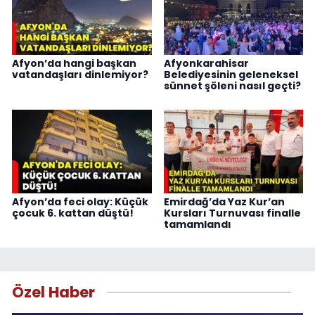
Afyon’da hangi başkan
Afyonkarahisar
vatandaşları dinlemiyor?
Belediyesinin geleneksel
sünnet şöleni nasıl geçti?
Afyon’da feci olay: Küçük
Emirdağ’da Yaz Kur’an
çocuk 6. kattan düştü!
Kursları Turnuvası finalle
tamamlandı
Özel Haber