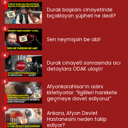
2
Durak başkanı cinayetinde
bıçaklayan şüpheli ne dedi?
3
Sen neymişsin be abi!
4
Durak cinayeti sonrasında acı
detaylara ODAK ulaştı!
5
Afyonkarahisar’ın adını
kirletiyorlar: “İlgilileri harekete
geçmeye davet ediyoruz”
6
Ankara, Afyon Devlet
Hastanesini neden takip
ediyor?