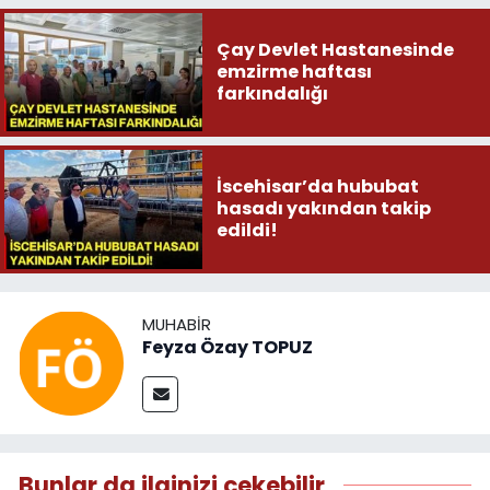
Çay Devlet Hastanesinde
emzirme haftası
farkındalığı
İscehisar’da hububat
hasadı yakından takip
edildi!
MUHABIR
Feyza Özay TOPUZ
Bunlar da ilginizi çekebilir