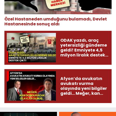
Özel Hastaneden umduğunu bulamadı, Devlet
Hastanesinde sonuç aldı
ODAK yazdı, araç
yetersizliği gündeme
geldi! Emniyete 4,5
milyon liralık destek
çıktı
Afyon’da avukatın
avukatı vurma
olayında yeni bilgiler
geldi... Meğer, kan
donduracak olaylar
olmuş...