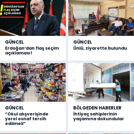
GÜNCEL
GÜNCEL
Erdoğan’dan flaş seçim
Ünlü, ziyarette bulundu
açıklaması!
GÜNCEL
BÖLGEDEN HABERLER
“Okul alışverişinde
İhtiyaç sahiplerinin
yerel esnaf tercih
yaşamına dokundular
edilmeli”