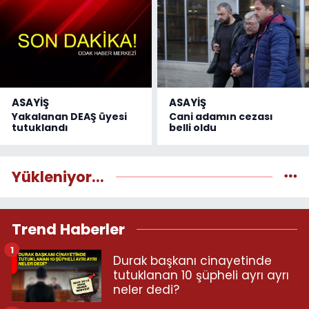
ASAYİŞ
ASAYİŞ
Yakalanan DEAŞ üyesi
Cani adamın cezası
tutuklandı
belli oldu
Yükleniyor...
Trend Haberler
1
Durak başkanı cinayetinde
tutuklanan 10 şüpheli ayrı ayrı
neler dedi?