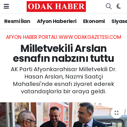
Resmi İlan
Afyon Haberleri
Ekonomi
Siyas
AFYONKARAHİSAR HABERLERİ
Nöbetçi Eczaneler
Resmi İlan
Hava Durumu
AFYON HABER PORTALI WWW.ODAKGAZETESI.COM
Milletvekili Arslan
ASAYİŞ
Trafik Durumu
esnafın nabzını tuttu
GÜNCEL
Süper Lig Puan Durumu ve Fikstür
AK Parti Afyonkarahisar Milletvekili Dr.
Hasan Arslan, Nazmi Saatçi
SİYASET
Tüm Manşetler
Mahallesi'nde esnafı ziyaret ederek
vatandaşlarla bir araya geldi.
EĞİTİM
Son Dakika Haberleri
MAGAZİN
Haber Arşivi
SAĞLIK