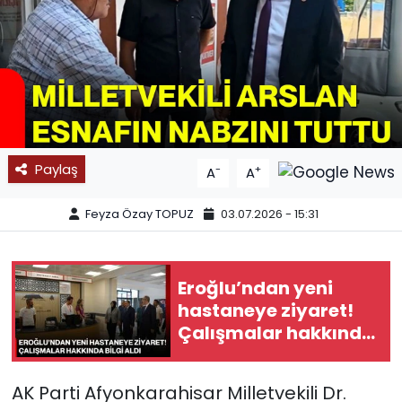
SPOR
11:11 MANŞET
Paylaş
-
+
A
A
Feyza Özay TOPUZ
03.07.2026 - 15:31
Eroğlu’ndan yeni
hastaneye ziyaret!
Çalışmalar hakkında
bilgi aldı
AK Parti Afyonkarahisar Milletvekili Dr.