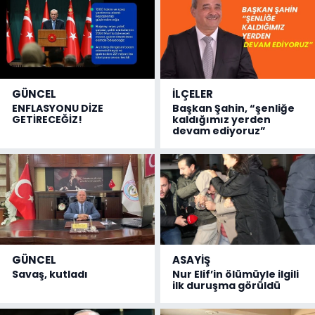
GÜNCEL
İLÇELER
ENFLASYONU DİZE
Başkan Şahin, “şenliğe
GETİRECEĞİZ!
kaldığımız yerden
devam ediyoruz”
GÜNCEL
ASAYİŞ
Savaş, kutladı
Nur Elif’in ölümüyle ilgili
ilk duruşma görüldü