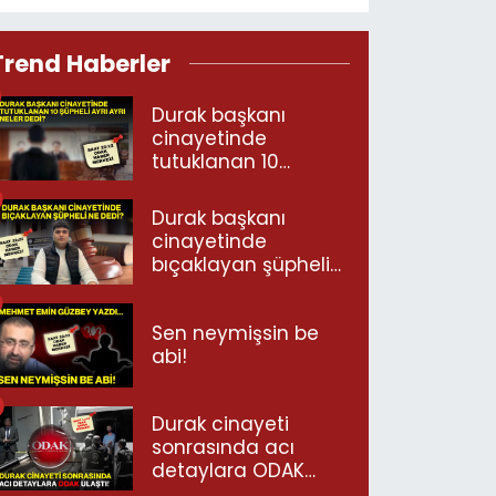
Trend Haberler
Durak başkanı
cinayetinde
tutuklanan 10
şüpheli ayrı ayrı
neler dedi?
Durak başkanı
cinayetinde
bıçaklayan şüpheli
ne dedi?
Sen neymişsin be
abi!
Durak cinayeti
sonrasında acı
detaylara ODAK
ulaştı!