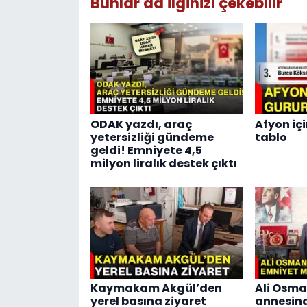
Bunlar da ilginizi çekebilir
ODAK yazdı, araç
Afyon içi
yetersizliği gündeme
tablo
geldi! Emniyete 4,5
milyon liralık destek çıktı
Kaymakam Akgül’den
Ali Osma
yerel basına ziyaret
annesin