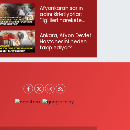
Afyonkarahisar’ın
adını kirletiyorlar:
“İlgilileri harekete
geçmeye davet
ediyoruz”
Ankara, Afyon Devlet
Hastanesini neden
takip ediyor?