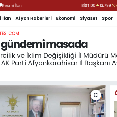
Resmi İlan
BİST100
13.799
%
BITCOIN
64.643,95
%0.
 İlan
Afyon Haberleri
Ekonomi
Siyaset
Spor
DOLAR
47,6704
TESI.COM
EURO
55,0406
%-0.
lik gündemi masada
STERLİN
64,2143
GRAM ALTIN
6500.87
%0.
ilik ve İklim Değişikliği İl Müdürü Mel
 AK Parti Afyonkarahisar İl Başkanı Av