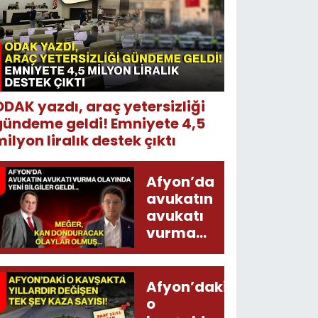
ODAK yazdı, araç yetersizliği
gündeme geldi! Emniyete 4,5
ilyon liralık destek çıktı
Afyon’da
avukatın
avukatı
vurma
olayında
yeni bilgiler
geldi...
Afyon’daki
Meğer, kan
o