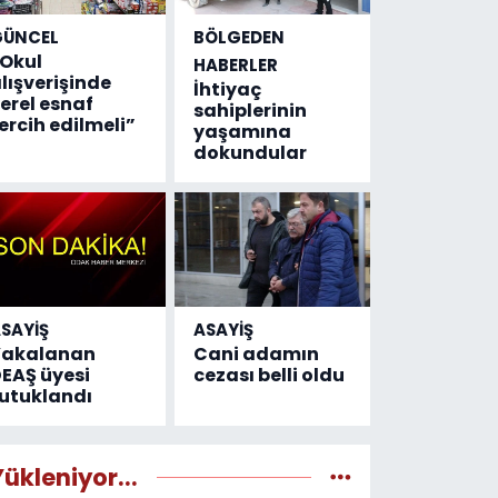
GÜNCEL
BÖLGEDEN
Okul
HABERLER
lışverişinde
İhtiyaç
erel esnaf
sahiplerinin
ercih edilmeli”
yaşamına
dokundular
SAYİŞ
ASAYİŞ
Yakalanan
Cani adamın
EAŞ üyesi
cezası belli oldu
utuklandı
Yükleniyor...