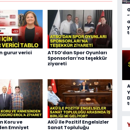
“
a
y
t
n gurur verici
ATSO’dan Spor Oyunları
Sponsorları’na teşekkür
ziyareti
A
D
t
n Koru ve
AKÜ ile Pozitif Engelsizler
den Emniyet
Sanat Topluluğu