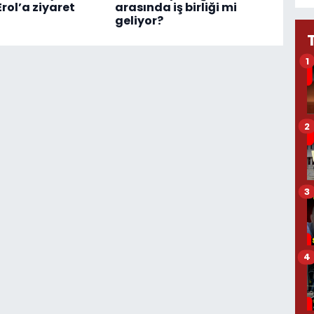
rol’a ziyaret
arasında iş birliği mi
geliyor?
1
2
3
4