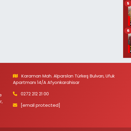
5
6
Karaman Mah. Alparslan Türkeş Bulvarı, Ufuk
Apartmanı 14/A Afyonkarahisar
0272 212 21 00
e
r,
[email protected]