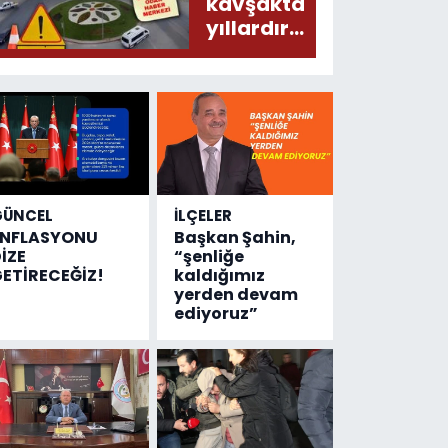
donduracak
kavşakta
olaylar
yıllardır
olmuş...
değişen
tek şey
kaza
sayısı!
GÜNCEL
İLÇELER
ENFLASYONU
Başkan Şahin,
İZE
“şenliğe
ETİRECEĞİZ!
kaldığımız
yerden devam
ediyoruz”