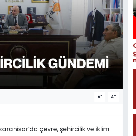
m
-
+
A
A
karahisar’da çevre, şehircilik ve iklim