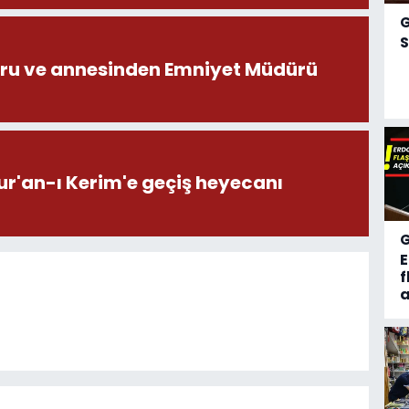
S
ru ve annesinden Emniyet Müdürü
ur'an-ı Kerim'e geçiş heyecanı
f
a