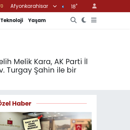
Afyonkarahisar
°
70
18
16
Teknoloji
Yaşam
%0
08
%0
12
ih Melik Kara, AK Parti İl
. Turgay Şahin ile bir
Özel Haber