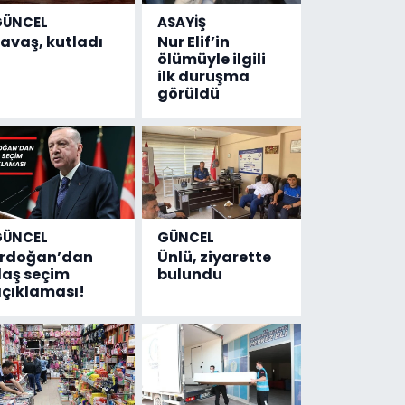
GÜNCEL
ASAYİŞ
avaş, kutladı
Nur Elif’in
ölümüyle ilgili
ilk duruşma
görüldü
GÜNCEL
GÜNCEL
Erdoğan’dan
Ünlü, ziyarette
laş seçim
bulundu
çıklaması!