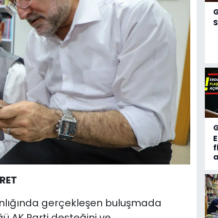
S
f
a
RET
kanlığında gerçekleşen buluşmada
ğü AK Parti desteğini ve