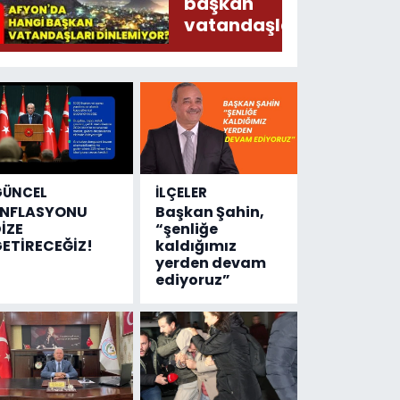
Ederken
başkan
Sirkatin
vatandaşları
Söylermiş!
dinlemiyor?
GÜNCEL
İLÇELER
ENFLASYONU
Başkan Şahin,
İZE
“şenliğe
ETİRECEĞİZ!
kaldığımız
yerden devam
ediyoruz”