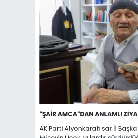
"ŞAİR AMCA"DAN ANLAMLI ZİYA
AK Parti Afyonkarahisar İl Baş
Hüseyin Üçok, yıllardır sürdürdü