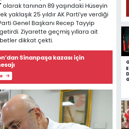
" olarak tanınan 89 yaşındaki Hüseyin
ek yaklaşık 25 yıldır AK Parti’ye verdiği
arti Genel Başkanı Recep Tayyip
tirdi. Ziyarette geçmiş yıllara ait
etler dikkat çekti.
on’dan Sinanpaşa kazası için
esajı
D
le
G