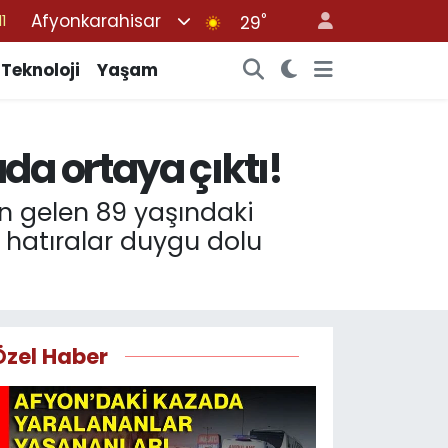
Afyonkarahisar
°
8
29
2
Teknoloji
Yaşam
8
3
da ortaya çıktı!
4
11
an gelen 89 yaşındaki
 hatıralar duygu dolu
Özel Haber