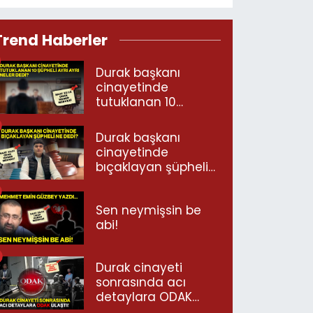
Trend Haberler
Durak başkanı
cinayetinde
tutuklanan 10
şüpheli ayrı ayrı
neler dedi?
Durak başkanı
cinayetinde
bıçaklayan şüpheli
ne dedi?
Sen neymişsin be
abi!
Durak cinayeti
sonrasında acı
detaylara ODAK
ulaştı!