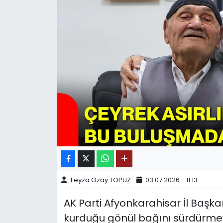
SPOR
11:11 MANŞET
Feyza Özay TOPUZ
03.07.2026 - 11:13
AK Parti Afyonkarahisar İl Başka
kurduğu gönül bağını sürdürmey