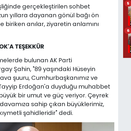
5
liğinde gerçekleştirilen sohbet
uzun yıllara dayanan gönül bağı ön
e biriken anılar, ziyaretin anlamını
6
OK'A TEŞEKKÜR
melerde bulunan AK Parti
rgay Şahin, "89 yaşındaki Hüseyin
dava şuuru, Cumhurbaşkanımız ve
 Tayyip Erdoğan'a duyduğu muhabbet
 büyük bir umut ve güç veriyor. Çeyrek
la davamıza sahip çıkan büyüklerimiz,
kıymetli şahidleridir" dedi.