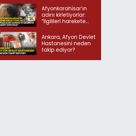
Afyonkarahisar’ın
adını kirletiyorlar:
“İlgilileri harekete
geçmeye davet
ediyoruz”
Ankara, Afyon Devlet
Hastanesini neden
takip ediyor?