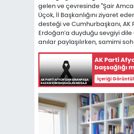
gelen ve çevresinde "Şair Amca
Üçok, İl Başkanlığını ziyaret eder
desteği ve Cumhurbaşkanı, AK P
Erdoğan’a duyduğu sevgiyi dile ge
anılar paylaşılırken, samimi sohb
AK Parti Afy
başsağlığı m
İçeriği Görüntü