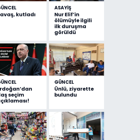
GÜNCEL
ASAYİŞ
avaş, kutladı
Nur Elif’in
ölümüyle ilgili
ilk duruşma
görüldü
GÜNCEL
GÜNCEL
Erdoğan’dan
Ünlü, ziyarette
laş seçim
bulundu
çıklaması!