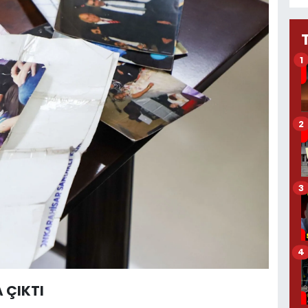
1
2
3
4
 ÇIKTI