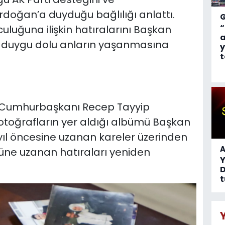
oğan’a duyduğu bağlılığı anlattı.
“
lculuğuna ilişkin hatıralarını Başkan
a
, duygu dolu anların yaşanmasına
y
t
, Cumhurbaşkanı Recep Tayyip
 fotoğrafların yer aldığı albümü Başkan
 yıl öncesine uzanan kareler üzerinden
A
ne uzanan hatıraları yeniden
D
t