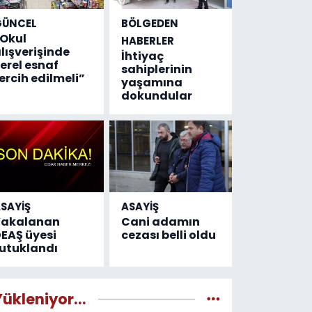
GÜNCEL
BÖLGEDEN
Okul
HABERLER
lışverişinde
İhtiyaç
erel esnaf
sahiplerinin
ercih edilmeli”
yaşamına
dokundular
SAYİŞ
ASAYİŞ
Yakalanan
Cani adamın
EAŞ üyesi
cezası belli oldu
utuklandı
Yükleniyor...