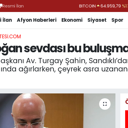
Resmi İlan
DOLAR
47,7436
%0.1
EURO
55,2510
%0.3
 İlan
Afyon Haberleri
Ekonomi
Siyaset
Spor
STERLİN
64,4811
%0.3
TESI.COM
GRAM ALTIN
6660.55
%0.0
doğan sevdası bu buluşma
BİST100
13.779
%-1
BITCOIN
64.959,79
%1.
Başkanı Av. Turgay Şahin, Sandıklı’d
ğında ağırlarken, çeyrek asra uzanan