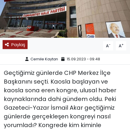
SPOR
11:11 MANŞET
Paylaş
-
+
A
A
Cemile Kaytan
15.09.2023 - 09:48
Geçtiğimiz günlerde CHP Merkez İlçe
Başkanını seçti. Kaosla başlayan ve
kaosla sona eren kongre, ulusal haber
kaynaklarında dahi gündem oldu. Peki
Gazeteci-Yazar İsmail Akar geçtiğimiz
günlerde gerçekleşen kongreyi nasıl
yorumladı? Kongrede kim kiminle