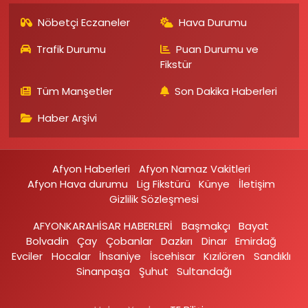
Nöbetçi Eczaneler
Hava Durumu
Trafik Durumu
Puan Durumu ve
Fikstür
Tüm Manşetler
Son Dakika Haberleri
Haber Arşivi
Afyon Haberleri
Afyon Namaz Vakitleri
Afyon Hava durumu
Lig Fikstürü
Künye
İletişim
Gizlilik Sözleşmesi
AFYONKARAHİSAR HABERLERİ
Başmakçı
Bayat
Bolvadin
Çay
Çobanlar
Dazkırı
Dinar
Emirdağ‎
Evciler‎
Hocalar
İhsaniye‎
İscehisar
Kızılören‎
Sandıklı‎
Sinanpaşa
Şuhut
Sultandağı