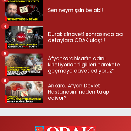
Sen neymişsin be abi!
4
Durak cinayeti sonrasında acı
detaylara ODAK ulaştı!
5
Afyonkarahisar’ın adını
kirletiyorlar: “İlgilileri harekete
geçmeye davet ediyoruz”
6
Ankara, Afyon Devlet
Hastanesini neden takip
ediyor?