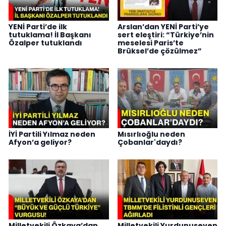
YENİ Parti’de ilk
Arslan’dan YENİ Parti’ye
tutuklama! İl Başkanı
sert eleştiri: “Türkiye’nin
Özalper tutuklandı
meselesi Paris’te
Brüksel’de çözülmez”
İYİ Partili Yılmaz neden
Mısırlıoğlu neden
Afyon’a geliyor?
Çobanlar'daydı?
Milletvekili Özkaya’dan
Milletvekili Yurdunuseven