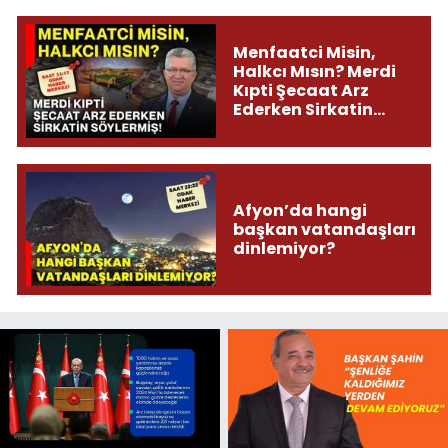
Menfaatci Misin,
Halkcı Mısın? Merdi
Kıpti Şecaat Arz
Ederken Sirkatin
Söylermiş!
Afyon’da hangi
başkan vatandaşları
dinlemiyor?