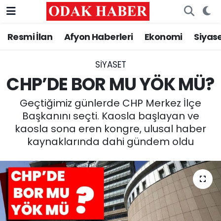
Resmi İlan
Afyon Haberleri
Ekonomi
Siyas
AFYONKARAHİSAR HABERLERİ
Nöbetçi Eczaneler
Resmi İlan
Hava Durumu
SIYASET
CHP’DE BOR MU YÖK MÜ?
ASAYİŞ
Trafik Durumu
Geçtiğimiz günlerde CHP Merkez İlçe
GÜNCEL
Süper Lig Puan Durumu ve Fikstür
Başkanını seçti. Kaosla başlayan ve
kaosla sona eren kongre, ulusal haber
SİYASET
Tüm Manşetler
kaynaklarında dahi gündem oldu
EĞİTİM
Son Dakika Haberleri
MAGAZİN
Haber Arşivi
SAĞLIK