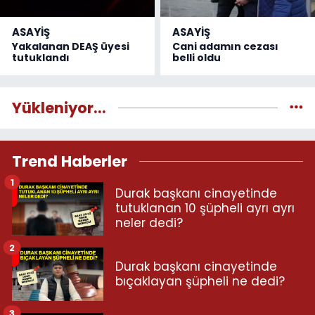
ASAYİŞ
ASAYİŞ
Yakalanan DEAŞ üyesi
Cani adamın cezası
tutuklandı
belli oldu
Yükleniyor...
Trend Haberler
1
Durak başkanı cinayetinde
tutuklanan 10 şüpheli ayrı ayrı
neler dedi?
2
Durak başkanı cinayetinde
bıçaklayan şüpheli ne dedi?
3