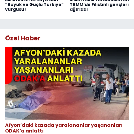
“Büyük ve Güçlü Türkiye”
TBMM’de Filistinli gençleri
vurgusu!
ağırladı
Özel Haber
Afyon’daki kazada yaralananlar yaşananları
ODAK’a anlattı