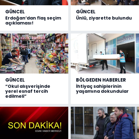
GÜNCEL
GÜNCEL
Erdoğan’dan flaş seçim
Ünlü, ziyarette bulundu
açıklaması!
GÜNCEL
BÖLGEDEN HABERLER
“Okul alışverişinde
İhtiyaç sahiplerinin
yerel esnaf tercih
yaşamına dokundular
edilmeli”