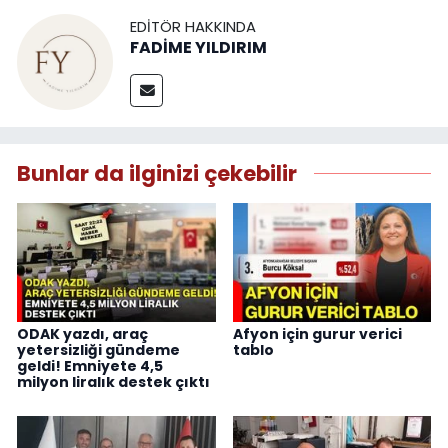
EDITÖR HAKKINDA
FADİME YILDIRIM
Bunlar da ilginizi çekebilir
ODAK yazdı, araç
Afyon için gurur verici
yetersizliği gündeme
tablo
geldi! Emniyete 4,5
milyon liralık destek çıktı