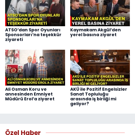
ATSO’dan Spor Oyunları
Kaymakam Akgül’den
Sponsorları’na teşekkür
yerel basına ziyaret
ziyareti
Ali Osman Koru ve
AKÜ ile Pozitif Engelsizler
annesinden Emniyet
Sanat Topluluğu
Müdürü Erol’a ziyaret
arasında iş birliği mi
geliyor?
Özel Haber