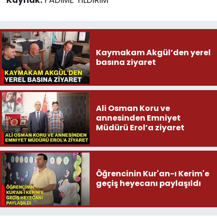
Kaymakam Akgül’den yerel
basına ziyaret
Ali Osman Koru ve
annesinden Emniyet
Müdürü Erol’a ziyaret
Öğrencinin Kur'an-ı Kerim'e
geçiş heyecanı paylaşıldı