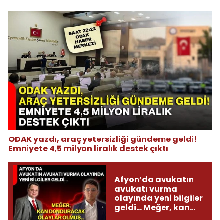
ODAK yazdı, araç yetersizliği gündeme geldi!
Emniyete 4,5 milyon liralık destek çıktı
Afyon’da avukatın
avukatı vurma
olayında yeni bilgiler
geldi... Meğer, kan
donduracak olaylar