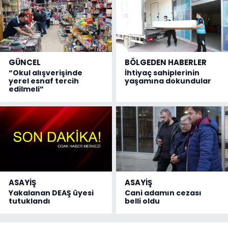
GÜNCEL
BÖLGEDEN HABERLER
“Okul alışverişinde
İhtiyaç sahiplerinin
yerel esnaf tercih
yaşamına dokundular
edilmeli”
ASAYİŞ
ASAYİŞ
Yakalanan DEAŞ üyesi
Cani adamın cezası
tutuklandı
belli oldu