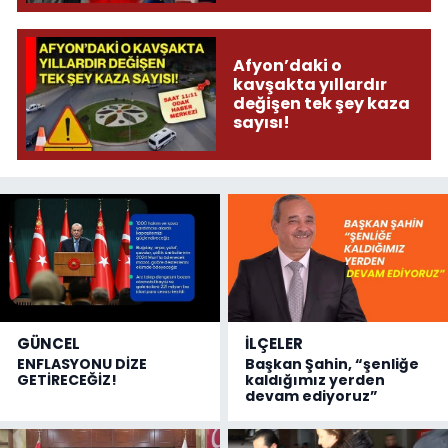
olmuş...
Afyon’daki o
kavşakta yıllardır
değişen tek şey kaza
sayısı!
GÜNCEL
İLÇELER
ENFLASYONU DİZE
Başkan Şahin, “şenliğe
GETİRECEĞİZ!
kaldığımız yerden
devam ediyoruz”