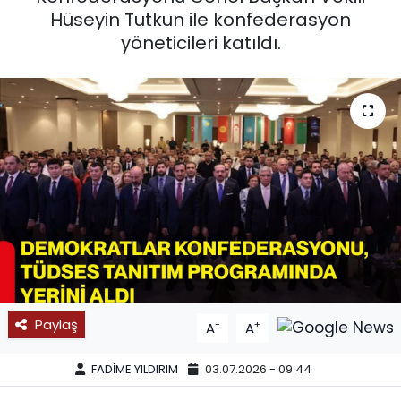
Hüseyin Tutkun ile konfederasyon
SPOR
yöneticileri katıldı.
11:11 MANŞET
Paylaş
-
+
A
A
FADİME YILDIRIM
03.07.2026 - 09:44