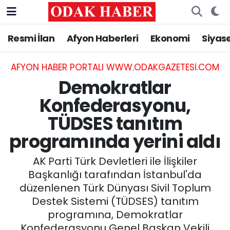
Resmi İlan
Afyon Haberleri
Ekonomi
Siyas
AFYONKARAHİSAR HABERLERİ
Nöbetçi Eczaneler
Resmi İlan
Hava Durumu
AFYON HABER PORTALI WWW.ODAKGAZETESI.COM
Demokratlar
ASAYİŞ
Trafik Durumu
Konfederasyonu,
TÜDSES tanıtım
GÜNCEL
Süper Lig Puan Durumu ve Fikstür
programında yerini aldı
SİYASET
Tüm Manşetler
AK Parti Türk Devletleri ile İlişkiler
EĞİTİM
Son Dakika Haberleri
Başkanlığı tarafından İstanbul'da
düzenlenen Türk Dünyası Sivil Toplum
MAGAZİN
Haber Arşivi
Destek Sistemi (TÜDSES) tanıtım
programına, Demokratlar
SAĞLIK
Konfederasyonu Genel Başkan Vekili