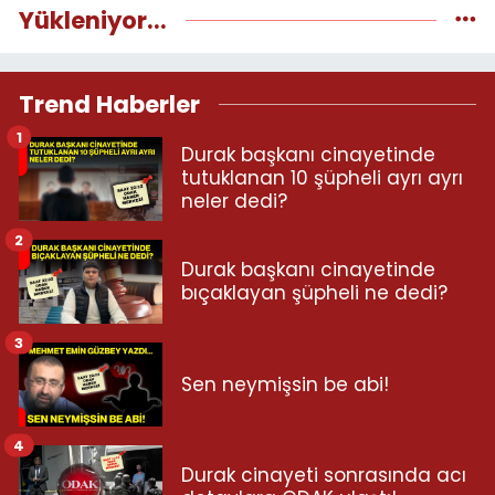
Yükleniyor...
Trend Haberler
1
Durak başkanı cinayetinde
tutuklanan 10 şüpheli ayrı ayrı
neler dedi?
2
Durak başkanı cinayetinde
bıçaklayan şüpheli ne dedi?
3
Sen neymişsin be abi!
4
Durak cinayeti sonrasında acı