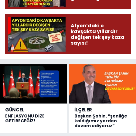
donduracak olaylar
olmuş...
Afyon’daki o
kavşakta yıllardır
değişen tek şey kaza
sayısı!
GÜNCEL
İLÇELER
ENFLASYONU DİZE
Başkan Şahin, “şenliğe
GETİRECEĞİZ!
kaldığımız yerden
devam ediyoruz”