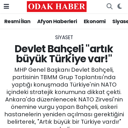
Resmi İlan
Afyon Haberleri
Ekonomi
Siyas
AFYONKARAHİSAR HABERLERİ
Nöbetçi Eczaneler
Resmi İlan
Hava Durumu
SIYASET
Devlet Bahçeli "artık
ASAYİŞ
Trafik Durumu
büyük Türkiye var!"
GÜNCEL
Süper Lig Puan Durumu ve Fikstür
MHP Genel Başkanı Devlet Bahçeli,
partisinin TBMM Grup Toplantısı'nda
SİYASET
Tüm Manşetler
yaptığı konuşmada Türkiye'nin NATO
içindeki stratejik konumuna dikkat çekti.
EĞİTİM
Son Dakika Haberleri
Ankara'da düzenlenecek NATO Zirvesi'nin
önemine vurgu yapan Bahçeli, askeri
MAGAZİN
Haber Arşivi
hastanelerin yeniden açılması gerektiğini
belirterek, "Artık büyük bir Türkiye vardır"
SAĞLIK