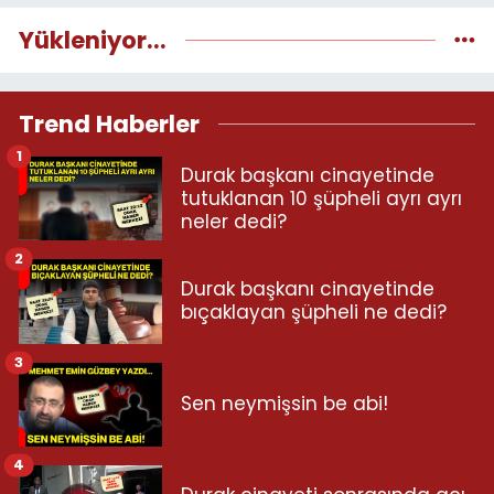
Yükleniyor...
Trend Haberler
1
Durak başkanı cinayetinde
tutuklanan 10 şüpheli ayrı ayrı
neler dedi?
2
Durak başkanı cinayetinde
bıçaklayan şüpheli ne dedi?
3
Sen neymişsin be abi!
4