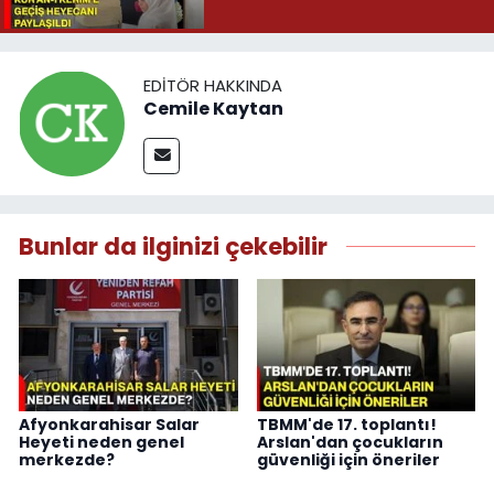
EDITÖR HAKKINDA
Cemile Kaytan
Bunlar da ilginizi çekebilir
Afyonkarahisar Salar
TBMM'de 17. toplantı!
Heyeti neden genel
Arslan'dan çocukların
merkezde?
güvenliği için öneriler