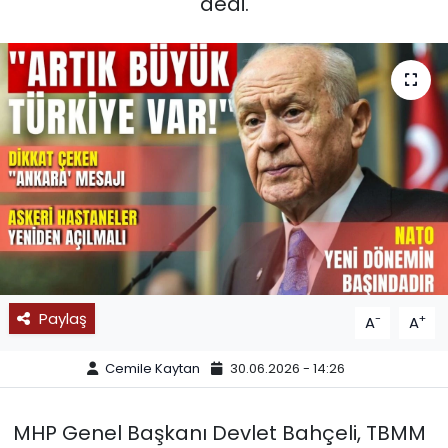
dedi.
SPOR
11:11 MANŞET
Paylaş
-
+
A
A
Cemile Kaytan
30.06.2026 - 14:26
MHP Genel Başkanı Devlet Bahçeli, TBMM