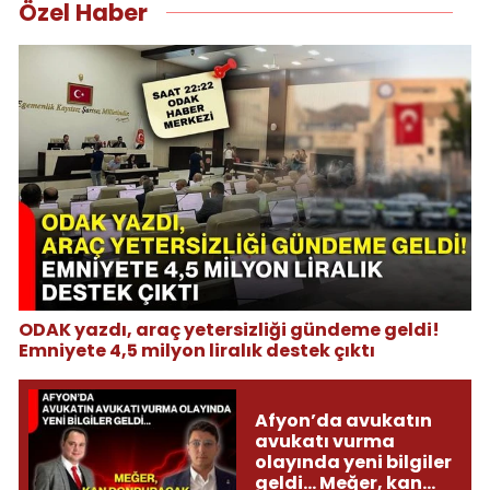
Özel Haber
ODAK yazdı, araç yetersizliği gündeme geldi!
Emniyete 4,5 milyon liralık destek çıktı
Afyon’da avukatın
avukatı vurma
olayında yeni bilgiler
geldi... Meğer, kan