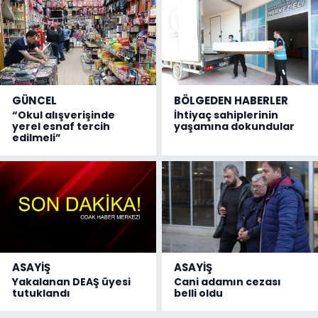
GÜNCEL
BÖLGEDEN HABERLER
“Okul alışverişinde
İhtiyaç sahiplerinin
yerel esnaf tercih
yaşamına dokundular
edilmeli”
ASAYİŞ
ASAYİŞ
Yakalanan DEAŞ üyesi
Cani adamın cezası
tutuklandı
belli oldu