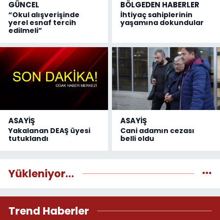
GÜNCEL
BÖLGEDEN HABERLER
“Okul alışverişinde
İhtiyaç sahiplerinin
yerel esnaf tercih
yaşamına dokundular
edilmeli”
ASAYİŞ
ASAYİŞ
Yakalanan DEAŞ üyesi
Cani adamın cezası
tutuklandı
belli oldu
Yükleniyor...
Trend Haberler