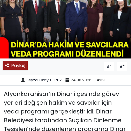
SPOR
11:11 MANŞET
Paylaş
-
+
A
A
Feyza Özay TOPUZ
24.06.2026 - 14:39
Afyonkarahisar’ın Dinar ilçesinde görev
yerleri değişen hakim ve savcılar için
veda programı gerçekleştirildi. Dinar
Belediyesi tarafından Suçıkan Dinlenme
Tesisleri’nde düzenlenen programa Dinar