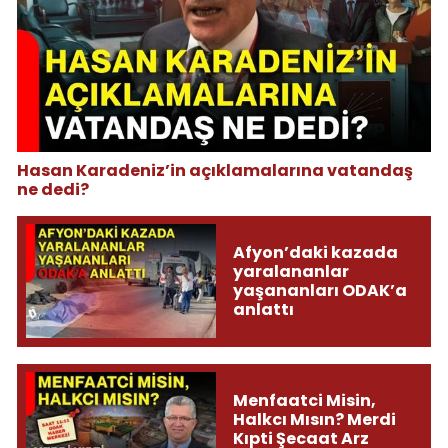
Hasan Karadeniz’in açıklamalarına vatandaş
ne dedi?
Afyon’daki kazada
yaralananlar
yaşananları ODAK’a
anlattı
Menfaatci Misin,
Halkcı Mısın? Merdi
Kıpti Şecaat Arz