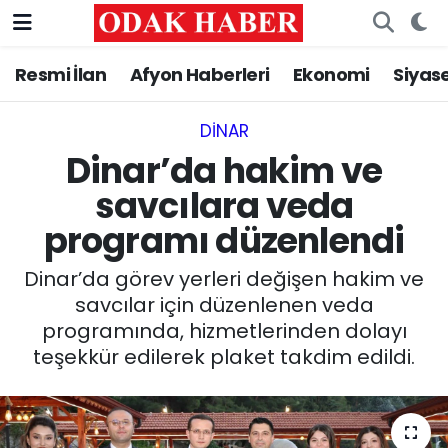
Resmi İlan
Afyon Haberleri
Ekonomi
Siyas
AFYONKARAHİSAR HABERLERİ
Nöbetçi Eczaneler
Resmi İlan
Hava Durumu
DINAR
Dinar’da hakim ve
ASAYİŞ
Trafik Durumu
savcılara veda
programı düzenlendi
GÜNCEL
Süper Lig Puan Durumu ve Fikstür
Dinar’da görev yerleri değişen hakim ve
SİYASET
Tüm Manşetler
savcılar için düzenlenen veda
programında, hizmetlerinden dolayı
EĞİTİM
Son Dakika Haberleri
teşekkür edilerek plaket takdim edildi.
MAGAZİN
Haber Arşivi
SAĞLIK