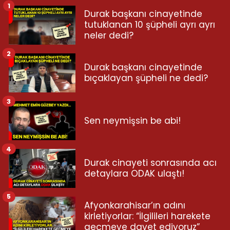
1
Durak başkanı cinayetinde
tutuklanan 10 şüpheli ayrı ayrı
neler dedi?
2
Durak başkanı cinayetinde
bıçaklayan şüpheli ne dedi?
3
Sen neymişsin be abi!
4
Durak cinayeti sonrasında acı
detaylara ODAK ulaştı!
5
Afyonkarahisar’ın adını
kirletiyorlar: “İlgilileri harekete
geçmeye davet ediyoruz”