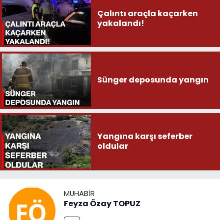
Çalıntı araçla kaçarken
yakalandı!
Sünger deposunda yangın
Yangına karşı seferber
oldular
MUHABIR
Feyza Özay TOPUZ