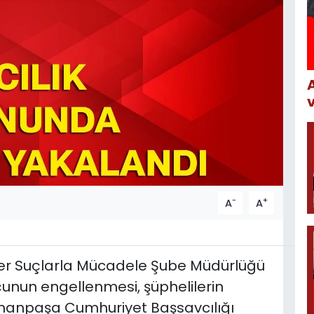
-
+
A
A
ber Suçlarla Mücadele Şube Müdürlüğü
 suçunun engellenmesi, şüphelilerin
manpaşa Cumhuriyet Başsavcılığı