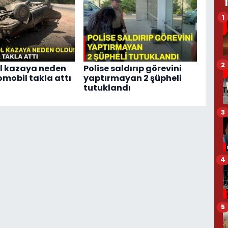
1
2
yol kazaya neden
Polise saldırıp görevini
omobil takla attı
yaptırmayan 2 şüpheli
tutuklandı
3
4
5