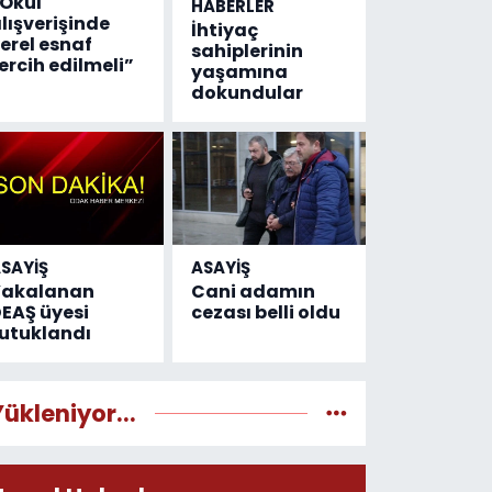
Okul
HABERLER
lışverişinde
İhtiyaç
erel esnaf
sahiplerinin
ercih edilmeli”
yaşamına
dokundular
SAYİŞ
ASAYİŞ
Yakalanan
Cani adamın
EAŞ üyesi
cezası belli oldu
utuklandı
Yükleniyor...