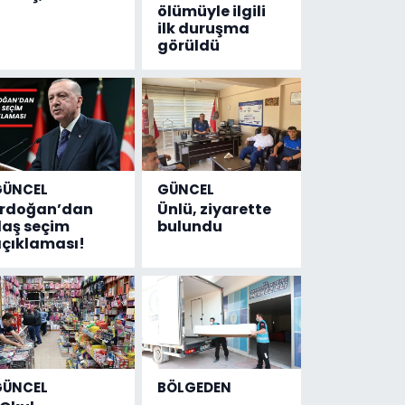
ölümüyle ilgili
ilk duruşma
görüldü
GÜNCEL
GÜNCEL
Erdoğan’dan
Ünlü, ziyarette
laş seçim
bulundu
çıklaması!
GÜNCEL
BÖLGEDEN