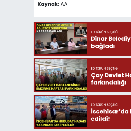
Kaynak:
AA
EDITÖRÜN SEÇTIĞI
Dinar Beledi
bağladı
EDITÖRÜN SEÇTIĞI
Çay Devlet H
farkındalığı
EDITÖRÜN SEÇTIĞI
İscehisar’da
edildi!