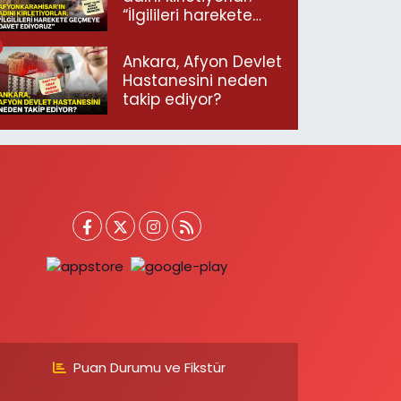
“İlgilileri harekete
geçmeye davet
ediyoruz”
Ankara, Afyon Devlet
Hastanesini neden
takip ediyor?
Puan Durumu ve Fikstür