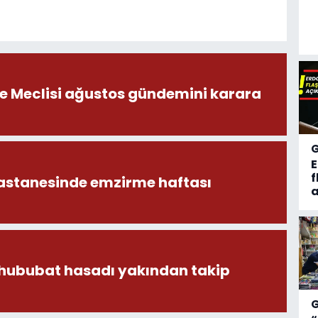
ye Meclisi ağustos gündemini karara
f
astanesinde emzirme haftası
a
 hububat hasadı yakından takip