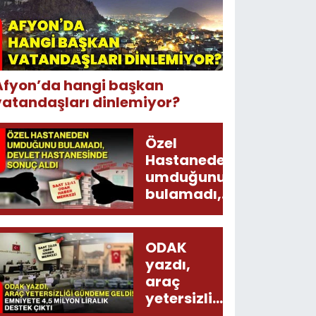
Afyon’da hangi başkan
vatandaşları dinlemiyor?
Özel
Hastaneden
umduğunu
bulamadı,
Devlet
Hastanesinde
sonuç aldı
ODAK
yazdı,
araç
yetersizliği
gündeme