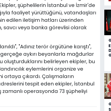
ipler, şüphelilerin İstanbul ve İzmir'de
ğıyla faaliyet yürüttüğünü, vatandaşları
n edilen iletişim hatları üzerinden
m, savcı veya banka görevlisi olarak
llanıldı", "Adınız terör örgütüne karıştı",
D
i gerçeğe aykırı beyanlarla mağdurlar
G
u oluşturduklarını belirleyen ekipler, bu
andırıcılık eylemlerini organize ve
ini ortaya çıkardı. Çalışmaların
dreslerini tespit eden ekipler, İstanbul
 eş zamanlı operasyonda 73 şüpheliyi
S