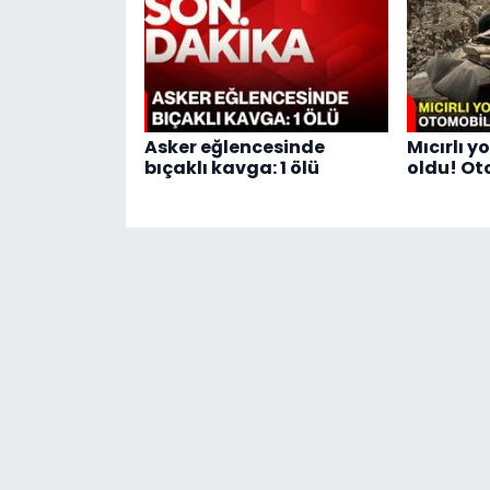
Asker eğlencesinde
Mıcırlı 
bıçaklı kavga: 1 ölü
oldu! Ot