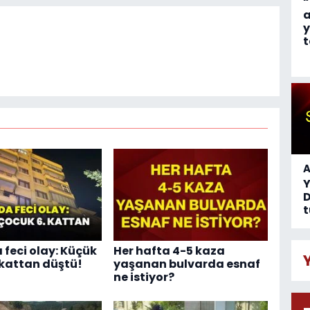
“
a
y
t
A
D
t
 feci olay: Küçük
Her hafta 4-5 kaza
 kattan düştü!
yaşanan bulvarda esnaf
ne istiyor?