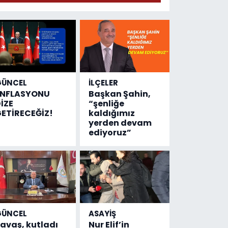
geldi!
Emniyete
4,5 milyon
liralık
destek
çıktı
GÜNCEL
İLÇELER
ENFLASYONU
Başkan Şahin,
İZE
“şenliğe
ETİRECEĞİZ!
kaldığımız
yerden devam
ediyoruz”
GÜNCEL
ASAYİŞ
avaş, kutladı
Nur Elif’in