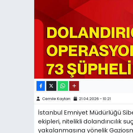
SPOR
11:11 MANŞET
Cemile Kaytan
21.04.2026 - 10:21
İstanbul Emniyet Müdürlüğü Si
ekipleri, nitelikli dolandırıcılık
yakalanmasına yönelik Gazios