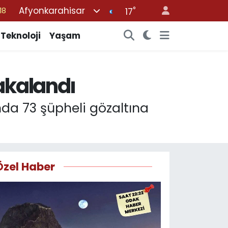
Afyonkarahisar
°
18
17
32
Teknoloji
Yaşam
38
03
akalandı
14
87
nda 73 şüpheli gözaltına
Özel Haber