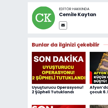
EDITÖR HAKKINDA
Cemile Kaytan
Bunlar da ilginizi çekebilir
Uyuşturucu Operasyonu!
Afyon’da
2 Şüpheli Tutuklandı
çocuk 6.