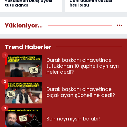
Yakalanan DEAŞ üyesi
Cani adamın cezası
tutuklandı
belli oldu
Yükleniyor...
Trend Haberler
1
Durak başkanı cinayetinde
tutuklanan 10 şüpheli ayrı ayrı
neler dedi?
2
Durak başkanı cinayetinde
bıçaklayan şüpheli ne dedi?
3
Sen neymişsin be abi!