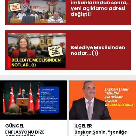
imkanlarından sonra,
yeni açıklama adresi
değişti!
Belediye Meclisinden
notlar... (1)
GÜNCEL
İLÇELER
ENFLASYONU DİZE
Başkan Şahin, “şenliğe