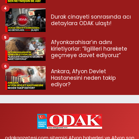
4
Durak cinayeti sonrasında acı
detaylara ODAK ulaştı!
5
Afyonkarahisar’ın adını
kirletiyorlar: “İlgilileri harekete
geçmeye davet ediyoruz”
6
Ankara, Afyon Devlet
Hastanesini neden takip
ediyor?
odakgazetesi.com sitemizi Afyon haberleri ve Afyon son