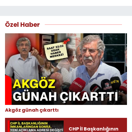
Özel Haber
Akgöz günah çıkarttı
CHP İl Başkanlığının