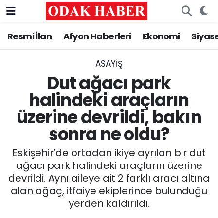
Resmi İlan
Afyon Haberleri
Ekonomi
Siyas
AFYONKARAHİSAR HABERLERİ
Nöbetçi Eczaneler
Resmi İlan
Hava Durumu
ASAYİŞ
Dut ağacı park
ASAYİŞ
Trafik Durumu
halindeki araçların
üzerine devrildi, bakın
GÜNCEL
Süper Lig Puan Durumu ve Fikstür
sonra ne oldu?
SİYASET
Tüm Manşetler
Eskişehir’de ortadan ikiye ayrılan bir dut
EĞİTİM
Son Dakika Haberleri
ağacı park halindeki araçların üzerine
devrildi. Aynı aileye ait 2 farklı aracı altına
MAGAZİN
Haber Arşivi
alan ağaç, itfaiye ekiplerince bulunduğu
yerden kaldırıldı.
SAĞLIK