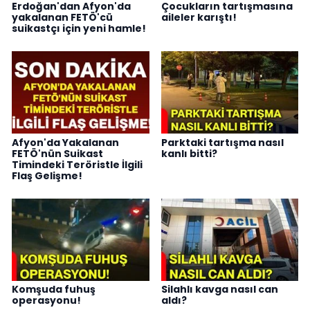
Erdoğan'dan Afyon'da
Çocukların tartışmasına
yakalanan FETÖ'cü
aileler karıştı!
suikastçı için yeni hamle!
Afyon'da Yakalanan
Parktaki tartışma nasıl
FETÖ'nün Suikast
kanlı bitti?
Timindeki Teröristle İlgili
Flaş Gelişme!
Komşuda fuhuş
Silahlı kavga nasıl can
operasyonu!
aldı?