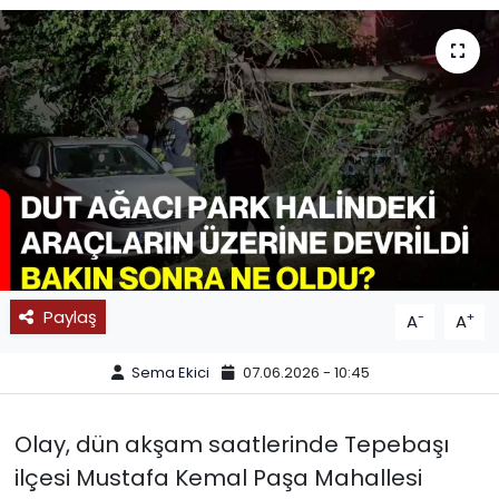
SPOR
11:11 MANŞET
Paylaş
-
+
A
A
Sema Ekici
07.06.2026 - 10:45
Olay, dün akşam saatlerinde Tepebaşı
ilçesi Mustafa Kemal Paşa Mahallesi