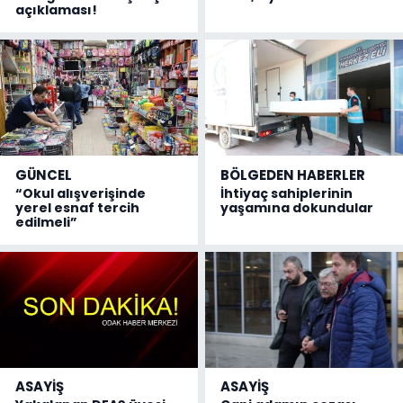
açıklaması!
GÜNCEL
BÖLGEDEN HABERLER
“Okul alışverişinde
İhtiyaç sahiplerinin
yerel esnaf tercih
yaşamına dokundular
edilmeli”
ASAYİŞ
ASAYİŞ