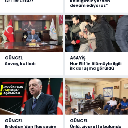
GETİRECEĞİZ!
kaldığımız yerden
devam ediyoruz”
GÜNCEL
ASAYİŞ
Savaş, kutladı
Nur Elif’in ölümüyle ilgili
ilk duruşma görüldü
GÜNCEL
GÜNCEL
Erdoğan’dan flaş seçim
Ünlü, ziyarette bulundu