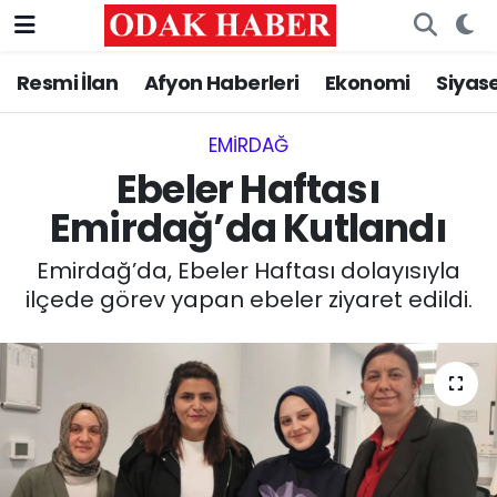
Resmi İlan
Afyon Haberleri
Ekonomi
Siyas
AFYONKARAHİSAR HABERLERİ
Nöbetçi Eczaneler
Resmi İlan
Hava Durumu
EMIRDAĞ‎
Ebeler Haftası
ASAYİŞ
Trafik Durumu
Emirdağ’da Kutlandı
GÜNCEL
Süper Lig Puan Durumu ve Fikstür
Emirdağ’da, Ebeler Haftası dolayısıyla
ilçede görev yapan ebeler ziyaret edildi.
SİYASET
Tüm Manşetler
EĞİTİM
Son Dakika Haberleri
MAGAZİN
Haber Arşivi
SAĞLIK