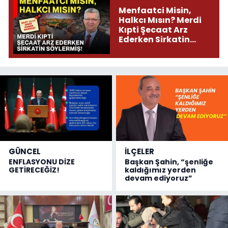
Menfaatci Misin,
Halkcı Mısın? Merdi
Kıpti Şecaat Arz
Ederken Sirkatin
Söylermiş!
GÜNCEL
İLÇELER
ENFLASYONU DİZE
Başkan Şahin, “şenliğe
GETİRECEĞİZ!
kaldığımız yerden
devam ediyoruz”