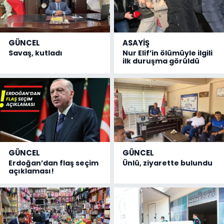
GÜNCEL
ASAYİŞ
Savaş, kutladı
Nur Elif’in ölümüyle ilgili
ilk duruşma görüldü
GÜNCEL
GÜNCEL
Erdoğan’dan flaş seçim
Ünlü, ziyarette bulundu
açıklaması!