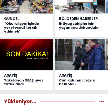
GÜNCEL
BÖLGEDEN HABERLER
“Okul alışverişinde
İhtiyaç sahiplerinin
yerel esnaf tercih
yaşamına dokundular
edilmeli”
ASAYİŞ
ASAYİŞ
Yakalanan DEAŞ üyesi
Cani adamın cezası
tutuklandı
belli oldu
Yükleniyor...