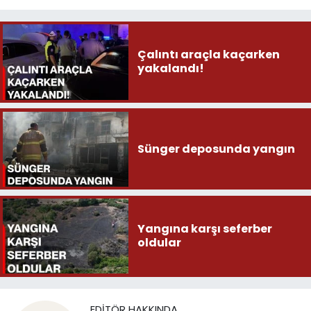
Çalıntı araçla kaçarken
yakalandı!
Sünger deposunda yangın
Yangına karşı seferber
oldular
EDITÖR HAKKINDA