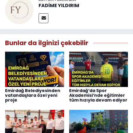
FADİME YILDIRIM
Bunlar da ilginizi çekebilir
Emirdağ Belediyesinden
Emirdağ’da Spor
vatandaşlara özel yeni
Akademisi’nde eğitimler
proje
tüm hızıyla devam ediyor