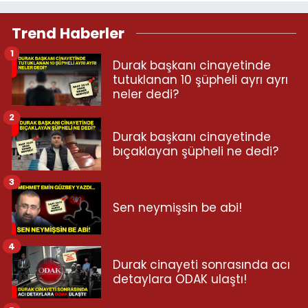
Trend Haberler
1
Durak başkanı cinayetinde
tutuklanan 10 şüpheli ayrı ayrı
neler dedi?
2
Durak başkanı cinayetinde
bıçaklayan şüpheli ne dedi?
3
Sen neymişsin be abi!
4
Durak cinayeti sonrasında acı
detaylara ODAK ulaştı!