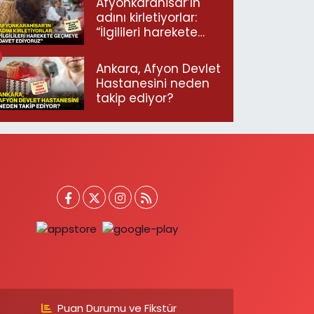
Afyonkarahisar’ın
adını kirletiyorlar:
“İlgilileri harekete
geçmeye davet
ediyoruz”
Ankara, Afyon Devlet
Hastanesini neden
takip ediyor?
Puan Durumu ve Fikstür