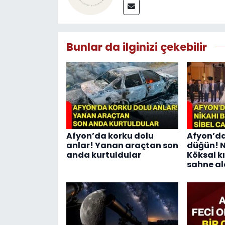
Bunlar da ilginizi çekebilir
Afyon’da korku dolu
Afyon’da
anlar! Yanan araçtan son
düğün! N
anda kurtuldular
Köksal kı
sahne al