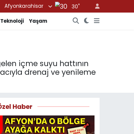
°
Afyonkarahisar
30
Teknoloji
Yaşam
gelen içme suyu hattının
macıyla drenaj ve yenileme
Özel Haber