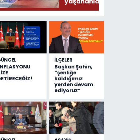
yaşananları
ODAK’a
anlattı
GÜNCEL
İLÇELER
ENFLASYONU
Başkan Şahin,
İZE
“şenliğe
ETİRECEĞİZ!
kaldığımız
yerden devam
ediyoruz”