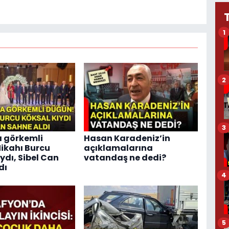
1
2
3
 görkemli
Hasan Karadeniz’in
ikahı Burcu
açıklamalarına
ydı, Sibel Can
vatandaş ne dedi?
dı
4
5