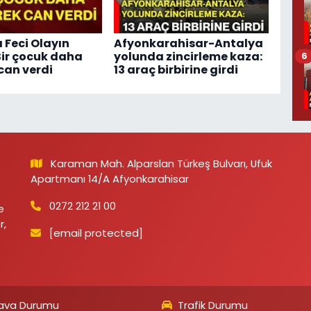
 Feci Olayın
Afyonkarahisar-Antalya
 Bir çocuk daha
yolunda zincirleme kaza:
6
can verdi
13 araç birbirine girdi
Karaman Mah. Alparslan Türkeş Bulvarı, Ufuk
Apartmanı 14/A Afyonkarahisar
0272 212 21 00
e
r,
[email protected]
ava Durumu
Trafik Durumu