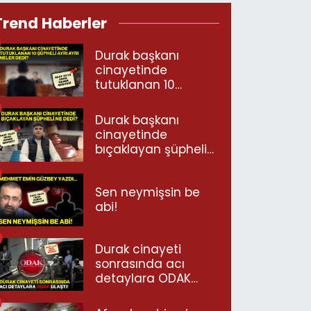
Trend Haberler
Durak başkanı
cinayetinde
tutuklanan 10
şüpheli ayrı ayrı
neler dedi?
Durak başkanı
cinayetinde
bıçaklayan şüpheli
ne dedi?
Sen neymişsin be
abi!
Durak cinayeti
sonrasında acı
detaylara ODAK
ulaştı!