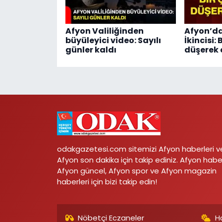
Afyon Valiliğinden
Afyon’da
büyüleyici video: Sayılı
İkincisi:
günler kaldı
düşerek 
odakgazetesi.com sitemizi Afyon haberleri v
Afyon son dakika için takip ediniz. Afyon habe
Afyon güncel, Afyon spor ve Afyon magazin
haberleri için bizi takip edin!
Nöbetçi Eczaneler
H