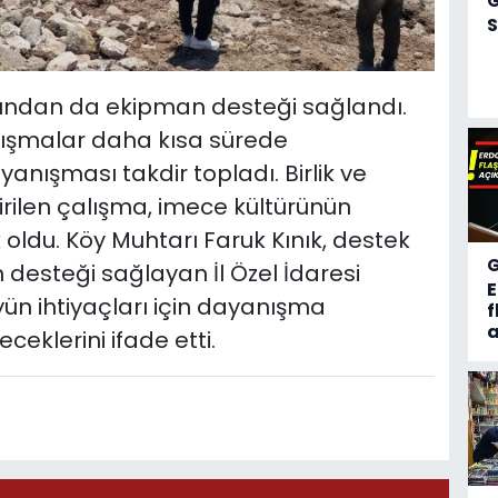
S
afından da ekipman desteği sağlandı.
ışmalar daha kısa sürede
nışması takdir topladı. Birlik ve
irilen çalışma, imece kültürünün
oldu. Köy Muhtarı Faruk Kınık, destek
desteği sağlayan İl Özel İdaresi
öyün ihtiyaçları için dayanışma
f
a
eklerini ifade etti.