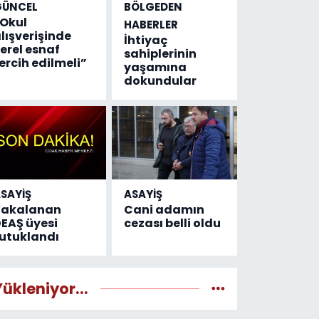
GÜNCEL
BÖLGEDEN
Okul
HABERLER
lışverişinde
İhtiyaç
erel esnaf
sahiplerinin
ercih edilmeli”
yaşamına
dokundular
SAYİŞ
ASAYİŞ
Yakalanan
Cani adamın
EAŞ üyesi
cezası belli oldu
utuklandı
Yükleniyor...