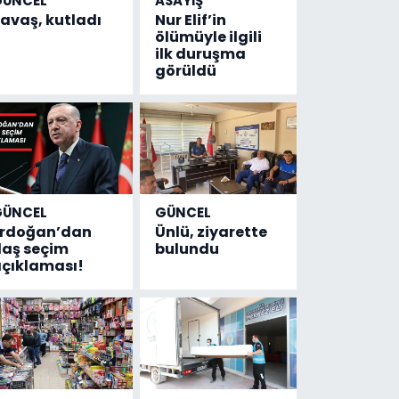
GÜNCEL
ASAYİŞ
avaş, kutladı
Nur Elif’in
ölümüyle ilgili
ilk duruşma
görüldü
GÜNCEL
GÜNCEL
Erdoğan’dan
Ünlü, ziyarette
laş seçim
bulundu
çıklaması!