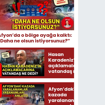
Afyon’da o bölge ayağa kalktı:
“Daha ne olsun istiyorsunuz?”
Hasan
Karadeniz’in
açıklamalarına
vatandaş ne
dedi?
Afyon’daki
kazada
yaralananlar