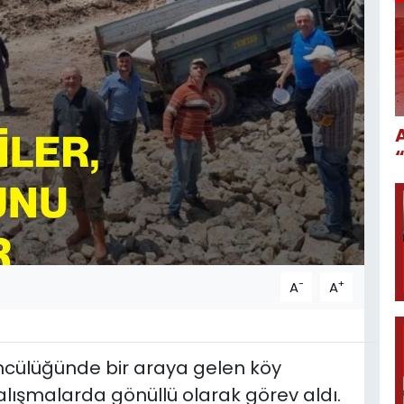
-
+
A
A
öncülüğünde bir araya gelen köy
n çalışmalarda gönüllü olarak görev aldı.