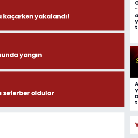
“
la kaçarken yakalandı!
a
y
t
sunda yangın
A
 seferber oldular
D
t