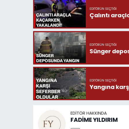
EDITÖRÜN SEÇTIĞI
Çalıntı araç
EDITÖRÜN SEÇTIĞI
Sünger depo
EDITÖRÜN SEÇTIĞI
Yangına karşı
EDITÖR HAKKINDA
FADİME YILDIRIM