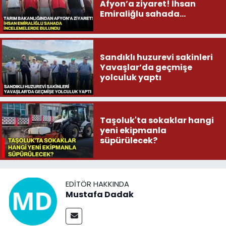
Afyon’a ziyaret! İhsan
Emiraliğlu sahada
incelemelerde bulundu
Sandıklı huzurevi sakinleri
Yavaşlar’da geçmişe
yolculuk yaptı
Taşoluk'ta sokaklar hangi
yeni ekipmanla
süpürülecek?
EDITÖR HAKKINDA
Mustafa Dadak