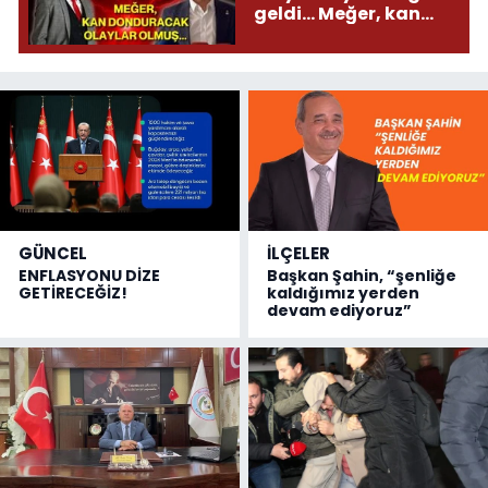
geldi... Meğer, kan
donduracak olaylar
olmuş...
GÜNCEL
İLÇELER
ENFLASYONU DİZE
Başkan Şahin, “şenliğe
GETİRECEĞİZ!
kaldığımız yerden
devam ediyoruz”