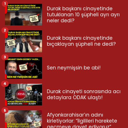
1
Durak başkanı cinayetinde
tutuklanan 10 şüpheli ayrı ayrı
neler dedi?
2
Durak başkanı cinayetinde
bıçaklayan şüpheli ne dedi?
3
Sen neymişsin be abi!
4
Durak cinayeti sonrasında acı
detaylara ODAK ulaştı!
5
Afyonkarahisar’ın adını
kirletiyorlar: “İlgilileri harekete
geçmeye davet ediyoruz”