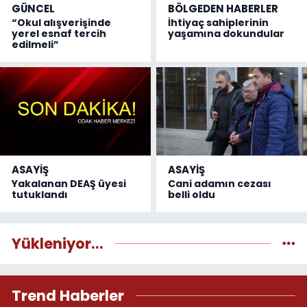
GÜNCEL
BÖLGEDEN HABERLER
“Okul alışverişinde
İhtiyaç sahiplerinin
yerel esnaf tercih
yaşamına dokundular
edilmeli”
ASAYİŞ
ASAYİŞ
Yakalanan DEAŞ üyesi
Cani adamın cezası
tutuklandı
belli oldu
Yükleniyor...
Trend Haberler