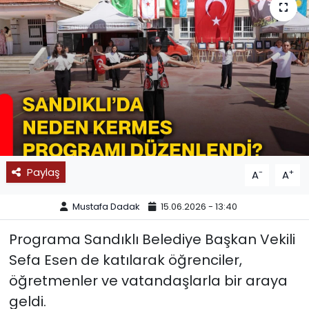
SPOR
11:11 MANŞET
Paylaş
-
+
A
A
Mustafa Dadak
15.06.2026 - 13:40
Programa Sandıklı Belediye Başkan Vekili
Sefa Esen de katılarak öğrenciler,
öğretmenler ve vatandaşlarla bir araya
geldi.