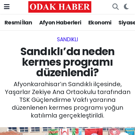
Resmi İlan
Afyon Haberleri
Ekonomi
Siyas
AFYONKARAHİSAR HABERLERİ
Nöbetçi Eczaneler
Resmi İlan
Hava Durumu
SANDIKLI‎
Sandıklı’da neden
ASAYİŞ
Trafik Durumu
kermes programı
düzenlendi?
GÜNCEL
Süper Lig Puan Durumu ve Fikstür
Afyonkarahisar’ın Sandıklı ilçesinde,
SİYASET
Tüm Manşetler
Yaşarlar Zekiye Ana Ortaokulu tarafından
TSK Güçlendirme Vakfı yararına
EĞİTİM
Son Dakika Haberleri
düzenlenen kermes programı yoğun
katılımla gerçekleştirildi.
MAGAZİN
Haber Arşivi
SAĞLIK