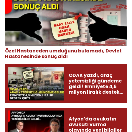
Özel Hastaneden umduğunu bulamadı, Devlet
Hastanesinde sonuç aldı
ODAK yazdı, araç
yetersizliği gündeme
geldi! Emniyete 4,5
milyon liralık destek
çıktı
Afyon’da avukatın
avukatı vurma
olayında yeni bilgiler