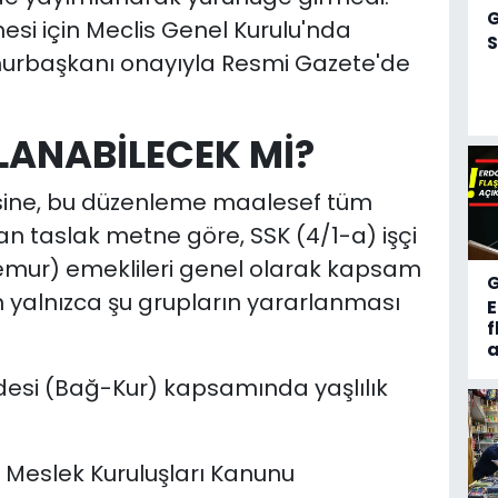
i için Meclis Genel Kurulu'nda
S
hurbaşkanı onayıyla Resmi Gazete'de
LANABİLECEK Mİ?
sine, bu düzenleme maalesef tüm
an taslak metne göre, SSK (4/1-a) işçi
memur) emeklileri genel olarak kapsam
 yalnızca şu grupların yararlanması
f
a
desi (Bağ-Kur) kapsamında yaşlılık
r Meslek Kuruluşları Kanunu