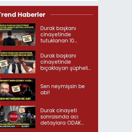
Trend Haberler
Durak başkanı
cinayetinde
tutuklanan 10
şüpheli ayrı ayrı
neler dedi?
Durak başkanı
cinayetinde
bıçaklayan şüpheli
ne dedi?
Sen neymişsin be
abi!
Durak cinayeti
sonrasında acı
detaylara ODAK
ulaştı!