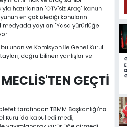
eyini artırmak ve araç sahibi
yla hazırlanan "ÖTV'siz Araç" kanun
yunun en çok izlediği konuların
al medyada yayılan "Yasa yürürlüğe
yor.
 bulunan ve Komisyon ile Genel Kurul
ayları, doğru bilinen yanlışlar ve
D
 MECLİS'TEN GEÇTİ
G
alefet tarafından TBMM Başkanlığı'na
l Kurul'da kabul edilmedi,
e yayımlanarak yürürlüğe girmedi.