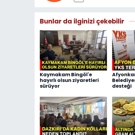
Bunlar da ilginizi çekebilir
Kaymakam Bingöl'e
Afyonka
hayırlı olsun ziyaretleri
Belediye
sürüyor
desteği