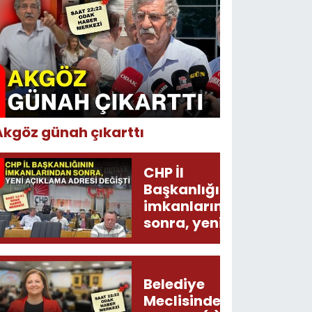
Akgöz günah çıkarttı
CHP İl
Başkanlığının
imkanlarından
sonra, yeni
açıklama
adresi değişti!
Belediye
Meclisinden