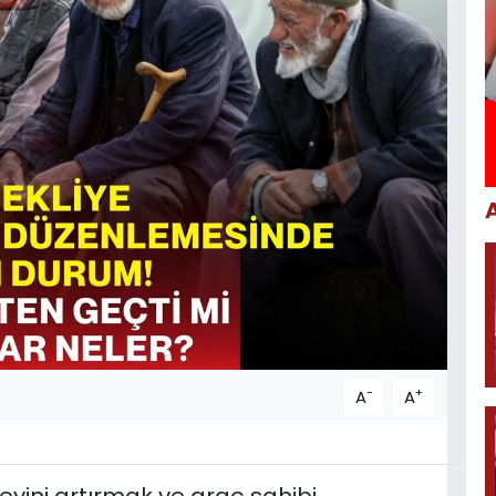
-
+
A
A