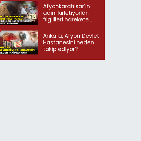
Afyonkarahisar’ın
adını kirletiyorlar:
“İlgilileri harekete
geçmeye davet
ediyoruz”
Ankara, Afyon Devlet
Hastanesini neden
takip ediyor?