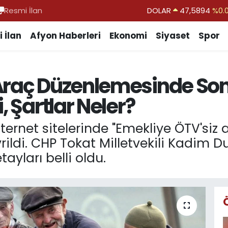
Resmi İlan
DOLAR
47,5894
%0.
EURO
55,0398
%-0.
 İlan
Afyon Haberleri
Ekonomi
Siyaset
Spor
STERLİN
64,1581
%0.
GRAM ALTIN
6508.83
%4.
 Araç Düzenlemesinde So
BİST100
13.703
%
, Şartlar Neler?
BITCOIN
64.927,78
%1.
rnet sitelerinde "Emekliye ÖTV'siz ar
rildi. CHP Tokat Milletvekili Kadim 
ayları belli oldu.