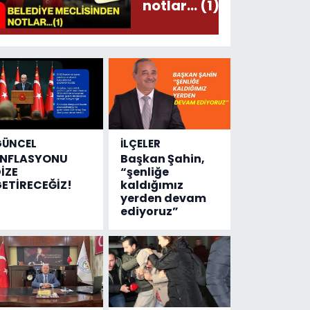
notlar... (1)
GÜNCEL
İLÇELER
ENFLASYONU
Başkan Şahin,
İZE
“şenliğe
ETİRECEĞİZ!
kaldığımız
yerden devam
ediyoruz”