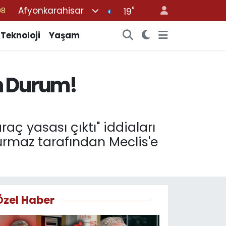
Afyonkarahisar
°
08
19
02
Teknoloji
Yaşam
16
44
n Durum!
11
32
aç yasası çıktı" iddiaları
Durmaz tarafından Meclis'e
Özel Haber