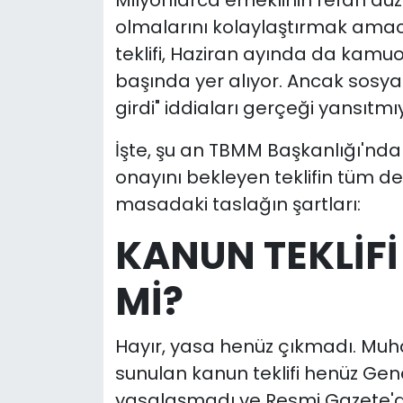
Milyonlarca emeklinin refah düz
olmalarını kolaylaştırmak amacı
teklifi, Haziran ayında da kamuo
başında yer alıyor. Ancak sosy
girdi" iddiaları gerçeği yansıtmı
İşte, şu an TBMM Başkanlığı'nda
onayını bekleyen teklifin tüm det
masadaki taslağın şartları:
KANUN TEKLİFİ
Mİ?
Hayır, yasa henüz çıkmadı. Muh
sunulan kanun teklifi henüz Gene
yasalaşmadı ve Resmi Gazete'd