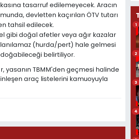
asına tasarruf edilemeyecek. Aracın
umunda, devletten kaçırılan ÖTV tutarı
en tahsil edilecek.
1
l gibi doğal afetler veya ağır kazalar
anılamaz (hurda/pert) hale gelmesi
ğabileceği belirtiliyor.
2
mlar, yasanın TBMM'den geçmesi halinde
inleşen araç listelerini kamuoyuyla
3
4