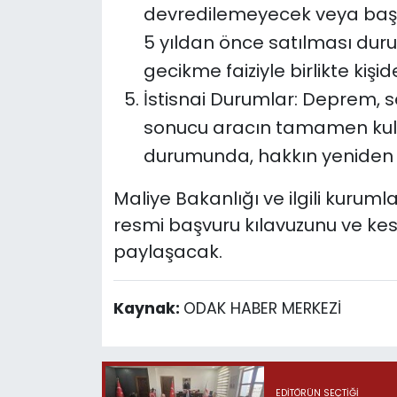
devredilemeyecek veya başk
5 yıldan önce satılması dur
gecikme faiziyle birlikte kişid
İstisnai Durumlar: Deprem, se
sonucu aracın tamamen kull
durumunda, hakkın yeniden do
Maliye Bakanlığı ve ilgili kuru
resmi başvuru kılavuzunu ve kes
paylaşacak.
Kaynak:
ODAK HABER MERKEZİ
EDITÖRÜN SEÇTIĞI