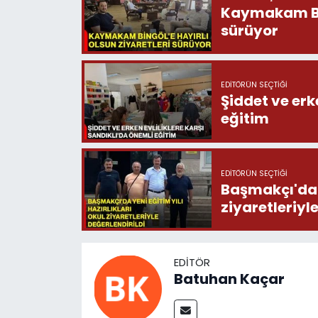
Kaymakam Bing
sürüyor
EDITÖRÜN SEÇTIĞI
Şiddet ve erk
eğitim
EDITÖRÜN SEÇTIĞI
Başmakçı'da y
ziyaretleriyl
EDITÖR
Batuhan Kaçar