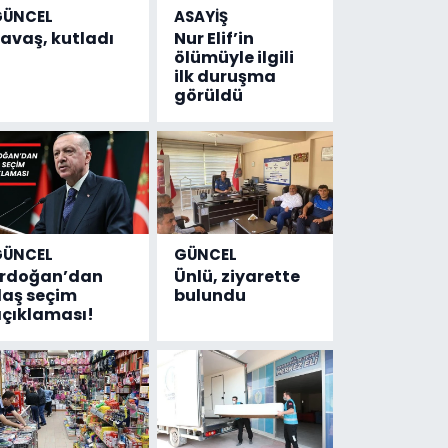
GÜNCEL
ASAYİŞ
avaş, kutladı
Nur Elif’in
ölümüyle ilgili
ilk duruşma
görüldü
GÜNCEL
GÜNCEL
Erdoğan’dan
Ünlü, ziyarette
laş seçim
bulundu
çıklaması!