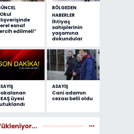
GÜNCEL
BÖLGEDEN
Okul
HABERLER
lışverişinde
İhtiyaç
erel esnaf
sahiplerinin
ercih edilmeli”
yaşamına
dokundular
SAYİŞ
ASAYİŞ
Yakalanan
Cani adamın
EAŞ üyesi
cezası belli oldu
utuklandı
Yükleniyor...