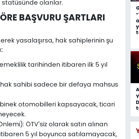
statüsünde olanlar.
“
ÖRE BAŞVURU ŞARTLARI
a
y
t
çerek yasalaşırsa, hak sahiplerinin şu
:
meklilik tarihinden itibaren ilk 5 yıl
 hak sahibi sadece bir defaya mahsus
A
D
 binek otomobilleri kapsayacak, ticari
t
meyecek.
 Önlemi): ÖTV'siz olarak satın alınan
n itibaren 5 yıl boyunca satılamayacak,