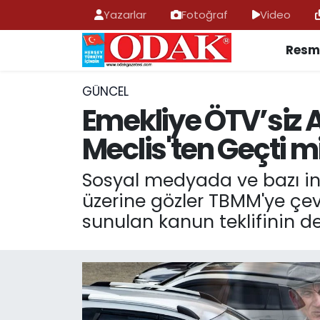
Yazarlar
Fotoğraf
Video
Resmi
AFYONKARAHİSAR HABERLERİ
Nöbetçi Eczaneler
Resmi İlan
Hava Durumu
GÜNCEL
Emekliye ÖTV’siz
ASAYİŞ
Trafik Durumu
Meclis'ten Geçti mi
GÜNCEL
Süper Lig Puan Durumu ve Fikstür
Sosyal medyada ve bazı inte
üzerine gözler TBMM'ye çev
SİYASET
Tüm Manşetler
sunulan kanun teklifinin det
EĞİTİM
Son Dakika Haberleri
MAGAZİN
Haber Arşivi
SAĞLIK