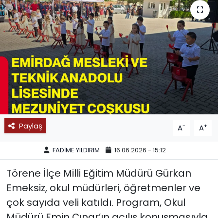
SPOR
11:11 MANŞET
Paylaş
-
+
A
A
FADİME YILDIRIM
16.06.2026 - 15:12
Törene İlçe Milli Eğitim Müdürü Gürkan
Emeksiz, okul müdürleri, öğretmenler ve
çok sayıda veli katıldı. Program, Okul
Müdürü Emin Çınar’ın açılış konuşmasıyla