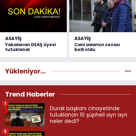
ASAYİŞ
ASAYİŞ
Yakalanan DEAŞ üyesi
Cani adamın cezası
tutuklandı
belli oldu
Yükleniyor...
Trend Haberler
1
Durak başkanı cinayetinde
tutuklanan 10 şüpheli ayrı ayrı
neler dedi?
2