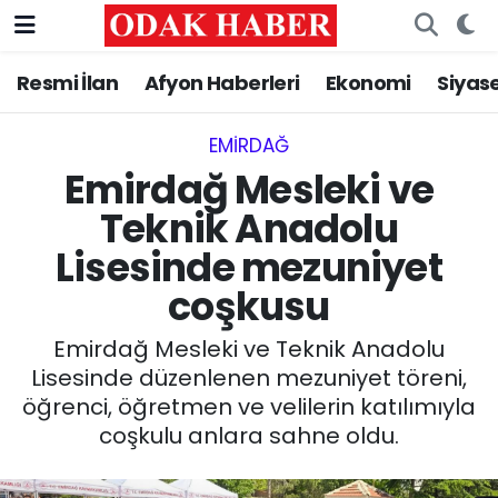
Resmi İlan
Afyon Haberleri
Ekonomi
Siyas
AFYONKARAHİSAR HABERLERİ
Nöbetçi Eczaneler
Resmi İlan
Hava Durumu
EMIRDAĞ‎
Emirdağ Mesleki ve
ASAYİŞ
Trafik Durumu
Teknik Anadolu
Lisesinde mezuniyet
GÜNCEL
Süper Lig Puan Durumu ve Fikstür
coşkusu
SİYASET
Tüm Manşetler
Emirdağ Mesleki ve Teknik Anadolu
EĞİTİM
Son Dakika Haberleri
Lisesinde düzenlenen mezuniyet töreni,
öğrenci, öğretmen ve velilerin katılımıyla
MAGAZİN
Haber Arşivi
coşkulu anlara sahne oldu.
SAĞLIK