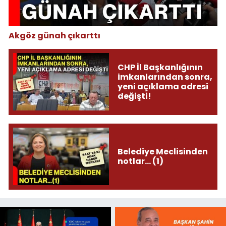
Akgöz günah çıkarttı
CHP İl Başkanlığının
imkanlarından sonra,
yeni açıklama adresi
değişti!
Belediye Meclisinden
notlar... (1)