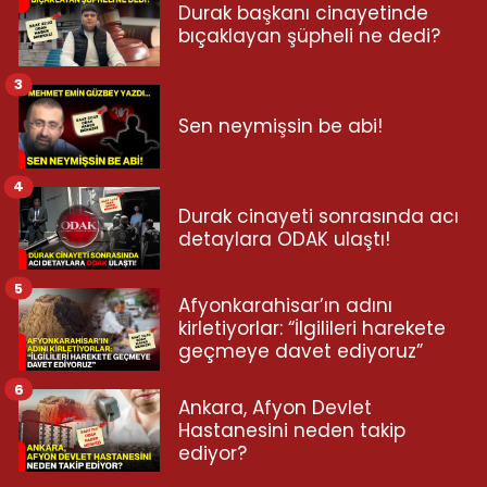
Durak başkanı cinayetinde
bıçaklayan şüpheli ne dedi?
3
Sen neymişsin be abi!
4
Durak cinayeti sonrasında acı
detaylara ODAK ulaştı!
5
Afyonkarahisar’ın adını
kirletiyorlar: “İlgilileri harekete
geçmeye davet ediyoruz”
6
Ankara, Afyon Devlet
Hastanesini neden takip
ediyor?