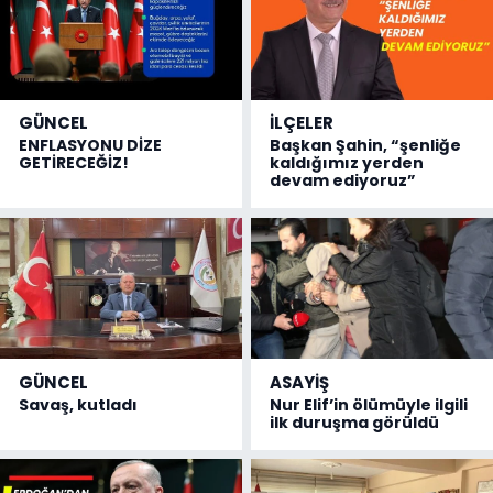
GÜNCEL
İLÇELER
ENFLASYONU DİZE
Başkan Şahin, “şenliğe
GETİRECEĞİZ!
kaldığımız yerden
devam ediyoruz”
GÜNCEL
ASAYİŞ
Savaş, kutladı
Nur Elif’in ölümüyle ilgili
ilk duruşma görüldü