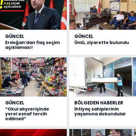
GÜNCEL
GÜNCEL
Erdoğan’dan flaş seçim
Ünlü, ziyarette bulundu
açıklaması!
GÜNCEL
BÖLGEDEN HABERLER
“Okul alışverişinde
İhtiyaç sahiplerinin
yerel esnaf tercih
yaşamına dokundular
edilmeli”