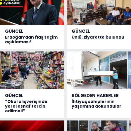
GÜNCEL
GÜNCEL
Erdoğan’dan flaş seçim
Ünlü, ziyarette bulundu
açıklaması!
GÜNCEL
BÖLGEDEN HABERLER
“Okul alışverişinde
İhtiyaç sahiplerinin
yerel esnaf tercih
yaşamına dokundular
edilmeli”