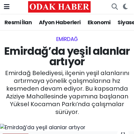
Resmi İlan
Afyon Haberleri
Ekonomi
Siyas
AFYONKARAHİSAR HABERLERİ
Nöbetçi Eczaneler
Resmi İlan
Hava Durumu
EMIRDAĞ‎
Emirdağ’da yeşil alanlar
ASAYİŞ
Trafik Durumu
artıyor
GÜNCEL
Süper Lig Puan Durumu ve Fikstür
Emirdağ Belediyesi, ilçenin yeşil alanlarını
artırmaya yönelik çalışmalarına hız
SİYASET
Tüm Manşetler
kesmeden devam ediyor. Bu kapsamda
Aziziye Mahallesinde yapımına başlanan
EĞİTİM
Son Dakika Haberleri
Yüksel Kocaman Parkı’nda çalışmalar
sürüyor.
MAGAZİN
Haber Arşivi
SAĞLIK