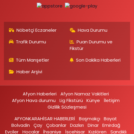
Nöbetçi Eczaneler
Hava Durumu
Trafik Durumu
Puan Durumu ve
Fikstür
Tüm Manşetler
Son Dakika Haberleri
Haber Arşivi
Afyon Haberleri
Afyon Namaz Vakitleri
Afyon Hava durumu
Lig Fikstürü
Künye
İletişim
Gizlilik Sözleşmesi
AFYONKARAHİSAR HABERLERİ
Başmakçı
Bayat
Bolvadin
Çay
Çobanlar
Dazkırı
Dinar
Emirdağ‎
Evciler‎
Hocalar
İhsaniye‎
İscehisar
Kızılören‎
Sandıklı‎