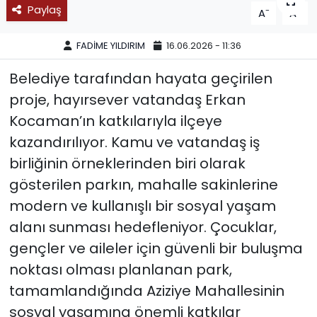
Paylaş
-
+
A
A
SPOR
FADİME YILDIRIM
16.06.2026 - 11:36
11:11 MANŞET
Belediye tarafından hayata geçirilen
proje, hayırsever vatandaş Erkan
Kocaman’ın katkılarıyla ilçeye
kazandırılıyor. Kamu ve vatandaş iş
birliğinin örneklerinden biri olarak
gösterilen parkın, mahalle sakinlerine
modern ve kullanışlı bir sosyal yaşam
alanı sunması hedefleniyor. Çocuklar,
gençler ve aileler için güvenli bir buluşma
noktası olması planlanan park,
tamamlandığında Aziziye Mahallesinin
sosyal yaşamına önemli katkılar