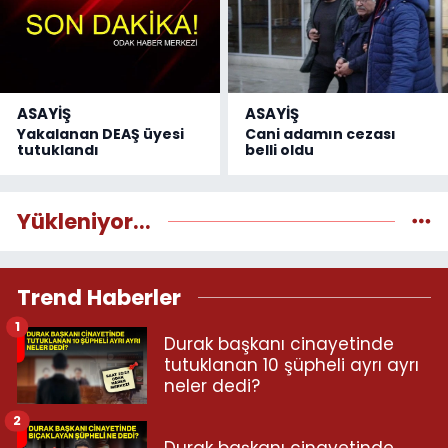
ASAYİŞ
ASAYİŞ
Yakalanan DEAŞ üyesi
Cani adamın cezası
tutuklandı
belli oldu
Yükleniyor...
Trend Haberler
1
Durak başkanı cinayetinde
tutuklanan 10 şüpheli ayrı ayrı
neler dedi?
2
Durak başkanı cinayetinde