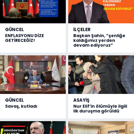
GÜNCEL
İLÇELER
ENFLASYONU DİZE
Başkan Şahin, “şenliğe
GETİRECEĞİZ!
kaldığımız yerden
devam ediyoruz”
GÜNCEL
ASAYİŞ
Savaş, kutladı
Nur Elif’in ölümüyle ilgili
ilk duruşma görüldü