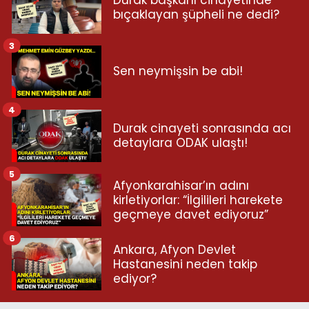
bıçaklayan şüpheli ne dedi?
3
Sen neymişsin be abi!
4
Durak cinayeti sonrasında acı
detaylara ODAK ulaştı!
5
Afyonkarahisar’ın adını
kirletiyorlar: “İlgilileri harekete
geçmeye davet ediyoruz”
6
Ankara, Afyon Devlet
Hastanesini neden takip
ediyor?