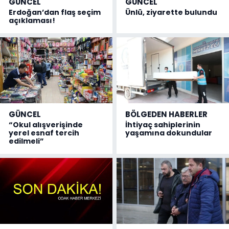
GÜNCEL
GÜNCEL
Erdoğan’dan flaş seçim
Ünlü, ziyarette bulundu
açıklaması!
GÜNCEL
BÖLGEDEN HABERLER
“Okul alışverişinde
İhtiyaç sahiplerinin
yerel esnaf tercih
yaşamına dokundular
edilmeli”