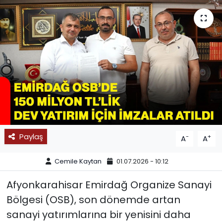
SPOR
11:11 MANŞET
Paylaş
-
+
A
A
Cemile Kaytan
01.07.2026 - 10:12
Afyonkarahisar Emirdağ Organize Sanayi
Bölgesi (OSB), son dönemde artan
sanayi yatırımlarına bir yenisini daha