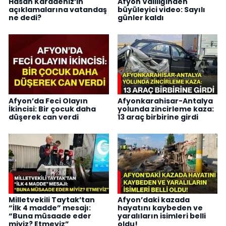
Hasan Karadeniz’in
Afyon Valiliğinden
açıklamalarına vatandaş
büyüleyici video: Sayılı
ne dedi?
günler kaldı
Afyon’da Feci Olayın
Afyonkarahisar-Antalya
İkincisi: Bir çocuk daha
yolunda zincirleme kaza:
düşerek can verdi
13 araç birbirine girdi
Milletvekili Taytak’tan
Afyon’daki kazada
“İlk 4 madde” mesajı:
hayatını kaybeden ve
“Buna müsaade eder
yaralıların isimleri belli
miyiz? Etmeyiz”
oldu!