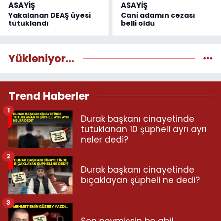
ASAYİŞ
ASAYİŞ
Yakalanan DEAŞ üyesi
Cani adamın cezası
tutuklandı
belli oldu
Yükleniyor...
Trend Haberler
1
Durak başkanı cinayetinde
tutuklanan 10 şüpheli ayrı ayrı
neler dedi?
2
Durak başkanı cinayetinde
bıçaklayan şüpheli ne dedi?
3