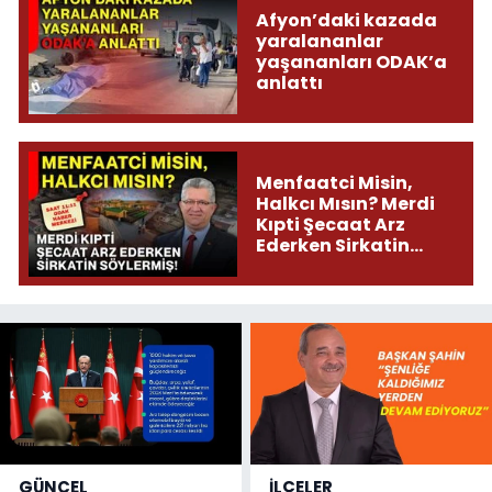
Afyon’daki kazada
yaralananlar
yaşananları ODAK’a
anlattı
Menfaatci Misin,
Halkcı Mısın? Merdi
Kıpti Şecaat Arz
Ederken Sirkatin
Söylermiş!
GÜNCEL
İLÇELER