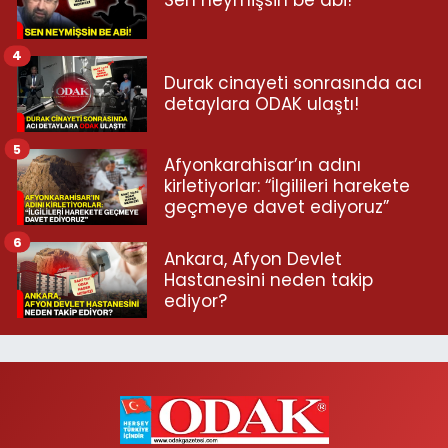
Sen neymişsin be abi!
4
Durak cinayeti sonrasında acı
detaylara ODAK ulaştı!
5
Afyonkarahisar’ın adını
kirletiyorlar: “İlgilileri harekete
geçmeye davet ediyoruz”
6
Ankara, Afyon Devlet
Hastanesini neden takip
ediyor?