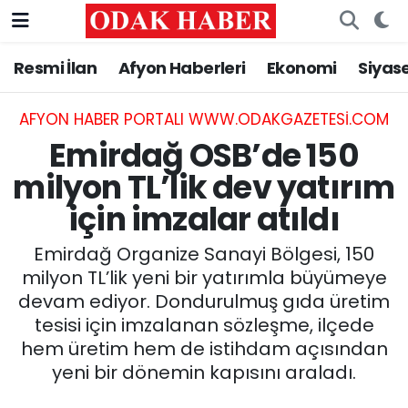
Resmi İlan
Afyon Haberleri
Ekonomi
Siyas
AFYONKARAHİSAR HABERLERİ
Nöbetçi Eczaneler
Resmi İlan
Hava Durumu
AFYON HABER PORTALI WWW.ODAKGAZETESI.COM
Emirdağ OSB’de 150
ASAYİŞ
Trafik Durumu
milyon TL’lik dev yatırım
için imzalar atıldı
GÜNCEL
Süper Lig Puan Durumu ve Fikstür
Emirdağ Organize Sanayi Bölgesi, 150
SİYASET
Tüm Manşetler
milyon TL’lik yeni bir yatırımla büyümeye
devam ediyor. Dondurulmuş gıda üretim
EĞİTİM
Son Dakika Haberleri
tesisi için imzalanan sözleşme, ilçede
hem üretim hem de istihdam açısından
MAGAZİN
Haber Arşivi
yeni bir dönemin kapısını araladı.
SAĞLIK