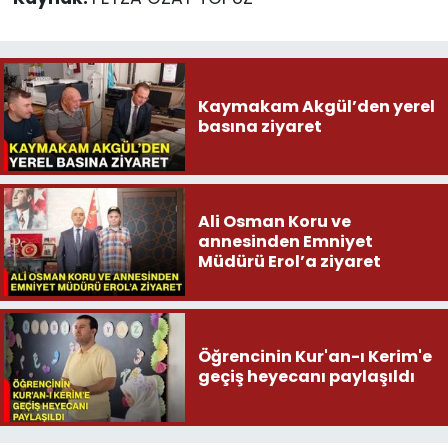
Kaymakam Akgül’den yerel
basına ziyaret
Ali Osman Koru ve
annesinden Emniyet
Müdürü Erol’a ziyaret
Öğrencinin Kur'an-ı Kerim'e
geçiş heyecanı paylaşıldı