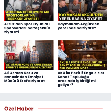
ATSO’dan Spor Oyunları
Kaymakam Akgül’den
Sponsorları’na teşekkür
yerel basına ziyaret
ziyareti
Ali Osman Koru ve
AKÜ ile Pozitif Engelsizler
annesinden Emniyet
Sanat Topluluğu
Müdürü Erol’a ziyaret
arasında iş birliği mi
geliyor?
Özel Haber