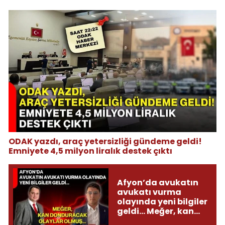
ODAK yazdı, araç yetersizliği gündeme geldi!
Emniyete 4,5 milyon liralık destek çıktı
Afyon’da avukatın
avukatı vurma
olayında yeni bilgiler
geldi... Meğer, kan
donduracak olaylar