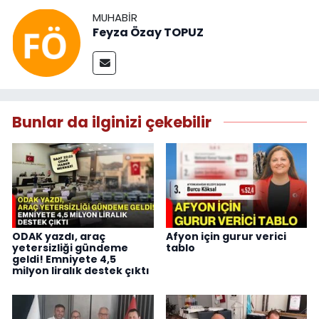
MUHABIR
Feyza Özay TOPUZ
Bunlar da ilginizi çekebilir
ODAK yazdı, araç
Afyon için gurur verici
yetersizliği gündeme
tablo
geldi! Emniyete 4,5
milyon liralık destek çıktı