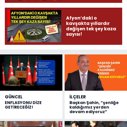
olmuş...
Afyon’daki o
kavşakta yıllardır
değişen tek şey kaza
sayısı!
GÜNCEL
İLÇELER
ENFLASYONU DİZE
Başkan Şahin, “şenliğe
GETİRECEĞİZ!
kaldığımız yerden
devam ediyoruz”