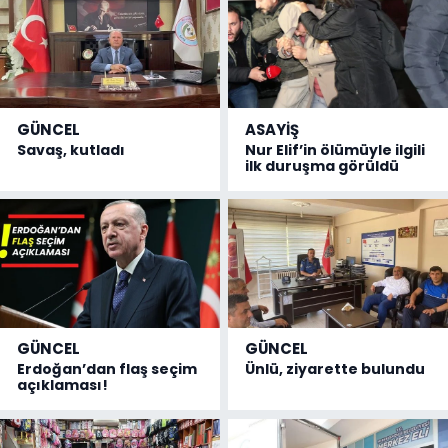
GÜNCEL
ASAYİŞ
Savaş, kutladı
Nur Elif’in ölümüyle ilgili
ilk duruşma görüldü
GÜNCEL
GÜNCEL
Erdoğan’dan flaş seçim
Ünlü, ziyarette bulundu
açıklaması!