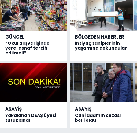
GÜNCEL
BÖLGEDEN HABERLER
“Okul alışverişinde
İhtiyaç sahiplerinin
yerel esnaf tercih
yaşamına dokundular
edilmeli”
ASAYİŞ
ASAYİŞ
Yakalanan DEAŞ üyesi
Cani adamın cezası
tutuklandı
belli oldu