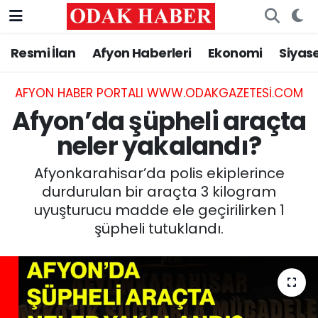
Resmi İlan
Afyon Haberleri
Ekonomi
Siyas
AFYONKARAHİSAR HABERLERİ
Nöbetçi Eczaneler
Resmi İlan
Hava Durumu
AFYON HABER PORTALI WWW.ODAKGAZETESI.COM
Afyon’da şüpheli araçta
ASAYİŞ
Trafik Durumu
neler yakalandı?
GÜNCEL
Süper Lig Puan Durumu ve Fikstür
Afyonkarahisar’da polis ekiplerince
durdurulan bir araçta 3 kilogram
SİYASET
Tüm Manşetler
uyuşturucu madde ele geçirilirken 1
şüpheli tutuklandı.
EĞİTİM
Son Dakika Haberleri
MAGAZİN
Haber Arşivi
SAĞLIK