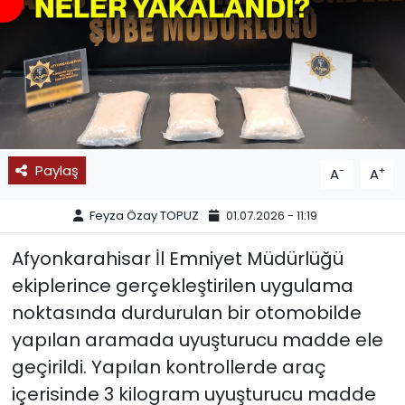
SPOR
11:11 MANŞET
Paylaş
-
+
A
A
Feyza Özay TOPUZ
01.07.2026 - 11:19
Afyonkarahisar İl Emniyet Müdürlüğü
ekiplerince gerçekleştirilen uygulama
noktasında durdurulan bir otomobilde
yapılan aramada uyuşturucu madde ele
geçirildi. Yapılan kontrollerde araç
içerisinde 3 kilogram uyuşturucu madde