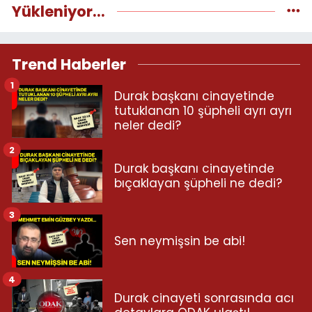
Yükleniyor...
Trend Haberler
1
Durak başkanı cinayetinde
tutuklanan 10 şüpheli ayrı ayrı
neler dedi?
2
Durak başkanı cinayetinde
bıçaklayan şüpheli ne dedi?
3
Sen neymişsin be abi!
4
Durak cinayeti sonrasında acı