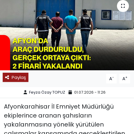
SPOR
11:11 MANŞET
Paylaş
-
+
A
A
Feyza Özay TOPUZ
01.07.2026 - 11:26
Afyonkarahisar İl Emniyet Müdürlüğü
ekiplerince aranan şahısların
yakalanmasına yönelik yürütülen
çalışmalar kapsamında gerçekleştirilen