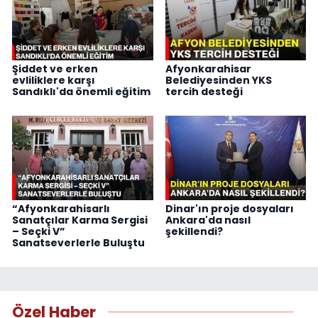
Şiddet ve erken
Afyonkarahisar
evliliklere karşı
Belediyesinden YKS
Sandıklı'da önemli eğitim
tercih desteği
“Afyonkarahisarlı
Dinar'ın proje dosyaları
Sanatçılar Karma Sergisi
Ankara'da nasıl
– Seçki V”
şekillendi?
Sanatseverlerle Buluştu
Özel Haber