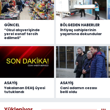
GÜNCEL
BÖLGEDEN HABERLER
“Okul alışverişinde
İhtiyaç sahiplerinin
yerel esnaf tercih
yaşamına dokundular
edilmeli”
ASAYİŞ
ASAYİŞ
Yakalanan DEAŞ üyesi
Cani adamın cezası
tutuklandı
belli oldu
Yükleniyor...