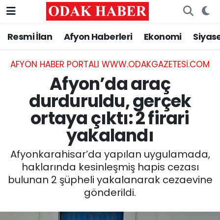
Resmi İlan
Afyon Haberleri
Ekonomi
Siyas
AFYONKARAHİSAR HABERLERİ
Nöbetçi Eczaneler
Resmi İlan
Hava Durumu
AFYON HABER PORTALI WWW.ODAKGAZETESI.COM
Afyon’da araç
ASAYİŞ
Trafik Durumu
durduruldu, gerçek
ortaya çıktı: 2 firari
GÜNCEL
Süper Lig Puan Durumu ve Fikstür
yakalandı
SİYASET
Tüm Manşetler
Afyonkarahisar’da yapılan uygulamada,
EĞİTİM
Son Dakika Haberleri
haklarında kesinleşmiş hapis cezası
bulunan 2 şüpheli yakalanarak cezaevine
MAGAZİN
Haber Arşivi
gönderildi.
SAĞLIK