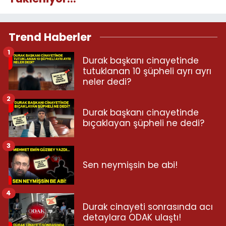
Trend Haberler
1
Durak başkanı cinayetinde
tutuklanan 10 şüpheli ayrı ayrı
neler dedi?
2
Durak başkanı cinayetinde
bıçaklayan şüpheli ne dedi?
3
Sen neymişsin be abi!
4
Durak cinayeti sonrasında acı
detaylara ODAK ulaştı!