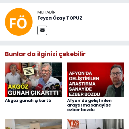
MUHABIR
Feyza Özay TOPUZ
Bunlar da ilginizi çekebilir
Akgöz günah çıkarttı
Afyon'da geliştirilen
araştırma sanayide
ezber bozdu