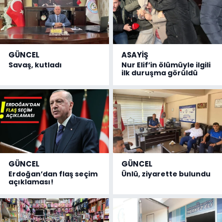
GÜNCEL
ASAYİŞ
Savaş, kutladı
Nur Elif’in ölümüyle ilgili
ilk duruşma görüldü
GÜNCEL
GÜNCEL
Erdoğan’dan flaş seçim
Ünlü, ziyarette bulundu
açıklaması!