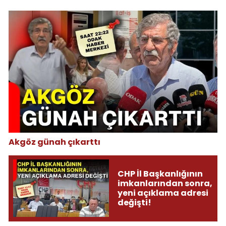
Akgöz günah çıkarttı
CHP İl Başkanlığının
imkanlarından sonra,
yeni açıklama adresi
değişti!