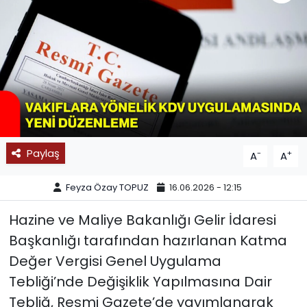
SPOR
11:11 MANŞET
Paylaş
-
+
A
A
Feyza Özay TOPUZ
16.06.2026 - 12:15
Hazine ve Maliye Bakanlığı Gelir İdaresi
Başkanlığı tarafından hazırlanan Katma
Değer Vergisi Genel Uygulama
Tebliği’nde Değişiklik Yapılmasına Dair
Tebliğ, Resmi Gazete’de yayımlanarak