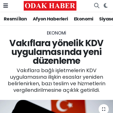
Resmi İlan
Afyon Haberleri
Ekonomi
Siyas
AFYONKARAHİSAR HABERLERİ
Nöbetçi Eczaneler
Resmi İlan
Hava Durumu
EKONOMI
Vakıflara yönelik KDV
ASAYİŞ
Trafik Durumu
uygulamasında yeni
düzenleme
GÜNCEL
Süper Lig Puan Durumu ve Fikstür
Vakıflara bağlı işletmelerin KDV
SİYASET
Tüm Manşetler
uygulamasına ilişkin esaslar yeniden
belirlenirken, bazı teslim ve hizmetlerin
EĞİTİM
Son Dakika Haberleri
vergilendirilmesine açıklık getirildi.
MAGAZİN
Haber Arşivi
SAĞLIK