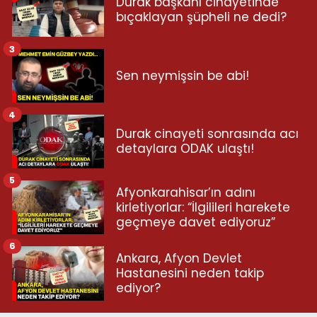
Durak başkanı cinayetinde
bıçaklayan şüpheli ne dedi?
3
Sen neymişsin be abi!
4
Durak cinayeti sonrasında acı
detaylara ODAK ulaştı!
5
Afyonkarahisar’ın adını
kirletiyorlar: “İlgilileri harekete
geçmeye davet ediyoruz”
6
Ankara, Afyon Devlet
Hastanesini neden takip
ediyor?