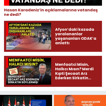
Hasan Karadeniz’in açıklamalarına vatandaş
ne dedi?
Afyon’daki kazada
yaralananlar
yaşananları ODAK’a
anlattı
Menfaatci Misin,
Halkcı Mısın? Merdi
Kıpti Şecaat Arz
Ederken Sirkatin
Söylermiş!