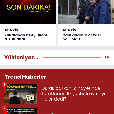
ASAYİŞ
ASAYİŞ
Yakalanan DEAŞ üyesi
Cani adamın cezası
tutuklandı
belli oldu
Yükleniyor...
Trend Haberler
1
Durak başkanı cinayetinde
tutuklanan 10 şüpheli ayrı ayrı
neler dedi?
2