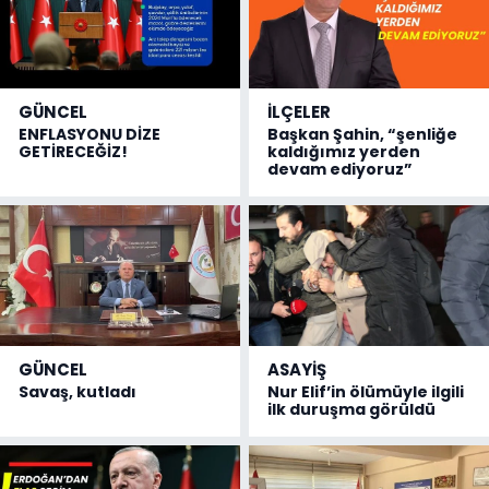
GÜNCEL
İLÇELER
ENFLASYONU DİZE
Başkan Şahin, “şenliğe
GETİRECEĞİZ!
kaldığımız yerden
devam ediyoruz”
GÜNCEL
ASAYİŞ
Savaş, kutladı
Nur Elif’in ölümüyle ilgili
ilk duruşma görüldü