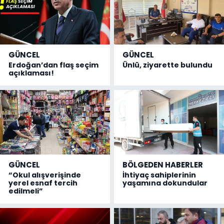
GÜNCEL
GÜNCEL
Erdoğan’dan flaş seçim
Ünlü, ziyarette bulundu
açıklaması!
GÜNCEL
BÖLGEDEN HABERLER
“Okul alışverişinde
İhtiyaç sahiplerinin
yerel esnaf tercih
yaşamına dokundular
edilmeli”