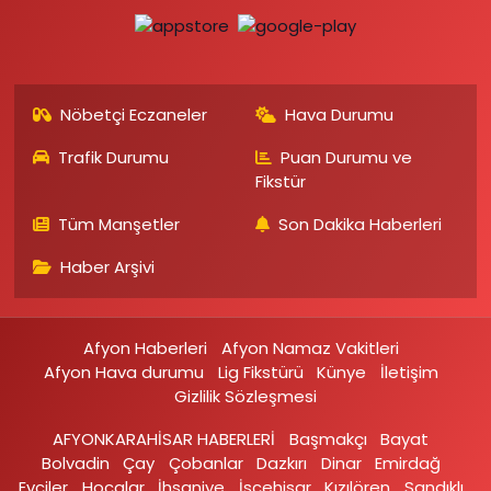
Nöbetçi Eczaneler
Hava Durumu
Trafik Durumu
Puan Durumu ve
Fikstür
Tüm Manşetler
Son Dakika Haberleri
Haber Arşivi
Afyon Haberleri
Afyon Namaz Vakitleri
Afyon Hava durumu
Lig Fikstürü
Künye
İletişim
Gizlilik Sözleşmesi
AFYONKARAHİSAR HABERLERİ
Başmakçı
Bayat
Bolvadin
Çay
Çobanlar
Dazkırı
Dinar
Emirdağ‎
Evciler‎
Hocalar
İhsaniye‎
İscehisar
Kızılören‎
Sandıklı‎