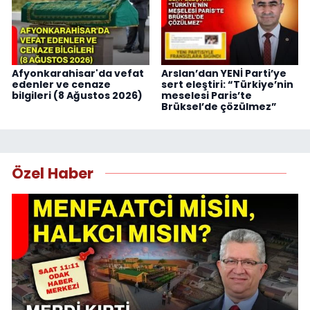
Afyonkarahisar'da vefat
Arslan’dan YENİ Parti’ye
edenler ve cenaze
sert eleştiri: “Türkiye’nin
bilgileri (8 Ağustos 2026)
meselesi Paris’te
Brüksel’de çözülmez”
Özel Haber