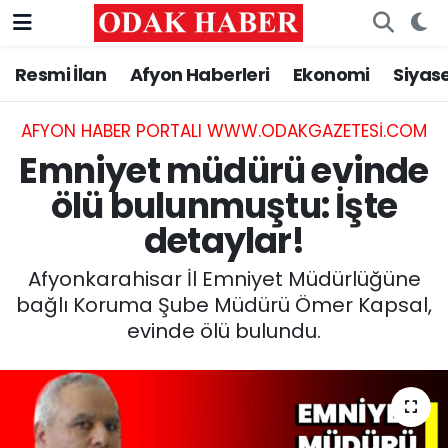
Resmi İlan
Afyon Haberleri
Ekonomi
Siyas
AFYONKARAHİSAR HABERLERİ
Nöbetçi Eczaneler
Resmi İlan
Hava Durumu
AFYON HABER PORTALI WWW.ODAKGAZETESI.COM
Emniyet müdürü evinde
ASAYİŞ
Trafik Durumu
ölü bulunmuştu: İşte
detaylar!
GÜNCEL
Süper Lig Puan Durumu ve Fikstür
Afyonkarahisar İl Emniyet Müdürlüğüne
SİYASET
Tüm Manşetler
bağlı Koruma Şube Müdürü Ömer Kapsal,
evinde ölü bulundu.
EĞİTİM
Son Dakika Haberleri
MAGAZİN
Haber Arşivi
SAĞLIK