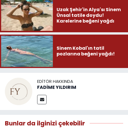
Uzak Şehir'in Alya'sı Sinem
Ünsal tatile doydu!
Karelerine beğeni yağdı
Sinem Kobal'ın tatil
pozlarına beğeni yağdı!
EDITÖR HAKKINDA
FADİME YILDIRIM
Bunlar da ilginizi çekebilir