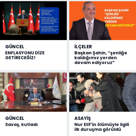
GÜNCEL
İLÇELER
ENFLASYONU DİZE
Başkan Şahin, “şenliğe
GETİRECEĞİZ!
kaldığımız yerden
devam ediyoruz”
GÜNCEL
ASAYİŞ
Savaş, kutladı
Nur Elif’in ölümüyle ilgili
ilk duruşma görüldü