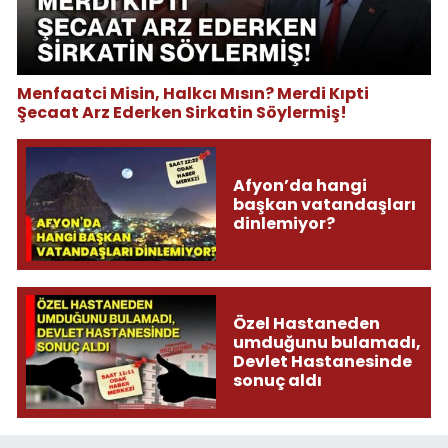
Menfaatci Misin, Halkcı Mısın? Merdi Kıpti
Şecaat Arz Ederken Sirkatin Söylermiş!
Afyon’da hangi
başkan vatandaşları
dinlemiyor?
Özel Hastaneden
umduğunu bulamadı,
Devlet Hastanesinde
sonuç aldı