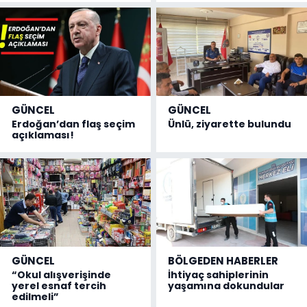
GÜNCEL
GÜNCEL
Erdoğan’dan flaş seçim
Ünlü, ziyarette bulundu
açıklaması!
GÜNCEL
BÖLGEDEN HABERLER
“Okul alışverişinde
İhtiyaç sahiplerinin
yerel esnaf tercih
yaşamına dokundular
edilmeli”