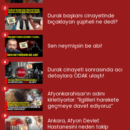
2
Durak başkanı cinayetinde
bıçaklayan şüpheli ne dedi?
3
Sen neymişsin be abi!
4
Durak cinayeti sonrasında acı
detaylara ODAK ulaştı!
5
Afyonkarahisar’ın adını
kirletiyorlar: “İlgilileri harekete
geçmeye davet ediyoruz”
6
Ankara, Afyon Devlet
Hastanesini neden takip