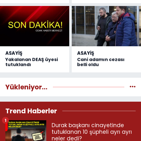
ASAYİŞ
ASAYİŞ
Yakalanan DEAŞ üyesi
Cani adamın cezası
tutuklandı
belli oldu
Yükleniyor...
Trend Haberler
1
Durak başkanı cinayetinde
tutuklanan 10 şüpheli ayrı ayrı
neler dedi?