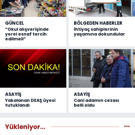
GÜNCEL
BÖLGEDEN HABERLER
“Okul alışverişinde
İhtiyaç sahiplerinin
yerel esnaf tercih
yaşamına dokundular
edilmeli”
ASAYİŞ
ASAYİŞ
Yakalanan DEAŞ üyesi
Cani adamın cezası
tutuklandı
belli oldu
Yükleniyor...