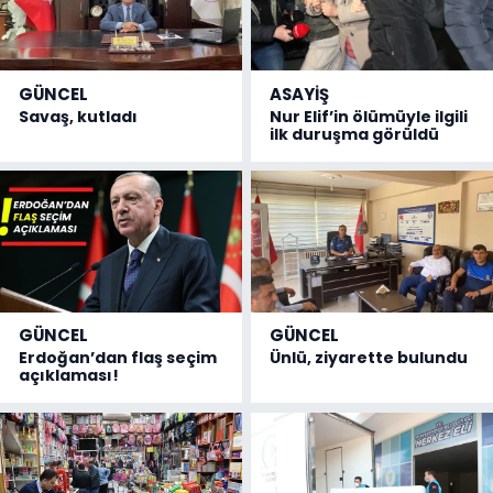
GÜNCEL
ASAYİŞ
Savaş, kutladı
Nur Elif’in ölümüyle ilgili
ilk duruşma görüldü
GÜNCEL
GÜNCEL
Erdoğan’dan flaş seçim
Ünlü, ziyarette bulundu
açıklaması!