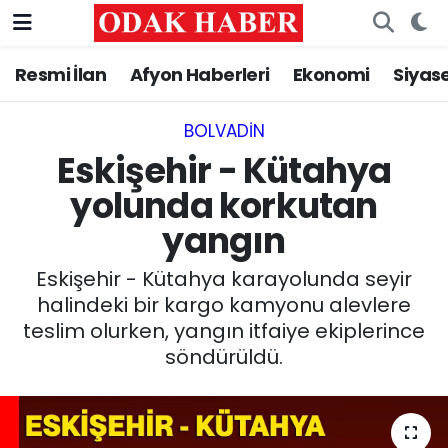
Resmi İlan
Afyon Haberleri
Ekonomi
Siyas
AFYONKARAHİSAR HABERLERİ
Nöbetçi Eczaneler
Resmi İlan
Hava Durumu
BOLVADIN
Eskişehir - Kütahya
ASAYİŞ
Trafik Durumu
yolunda korkutan
yangın
GÜNCEL
Süper Lig Puan Durumu ve Fikstür
Eskişehir - Kütahya karayolunda seyir
SİYASET
Tüm Manşetler
halindeki bir kargo kamyonu alevlere
teslim olurken, yangın itfaiye ekiplerince
EĞİTİM
Son Dakika Haberleri
söndürüldü.
MAGAZİN
Haber Arşivi
SAĞLIK