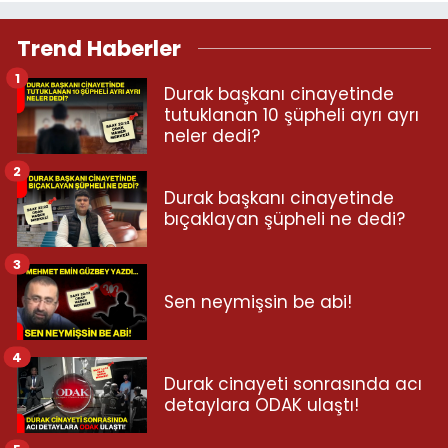
Trend Haberler
1
Durak başkanı cinayetinde
tutuklanan 10 şüpheli ayrı ayrı
neler dedi?
2
Durak başkanı cinayetinde
bıçaklayan şüpheli ne dedi?
3
Sen neymişsin be abi!
4
Durak cinayeti sonrasında acı
detaylara ODAK ulaştı!