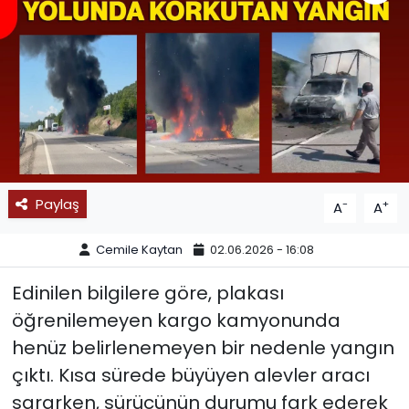
SPOR
11:11 MANŞET
Paylaş
-
+
A
A
Cemile Kaytan
02.06.2026 - 16:08
Edinilen bilgilere göre, plakası
öğrenilemeyen kargo kamyonunda
henüz belirlenemeyen bir nedenle yangın
çıktı. Kısa sürede büyüyen alevler aracı
sararken, sürücünün durumu fark ederek