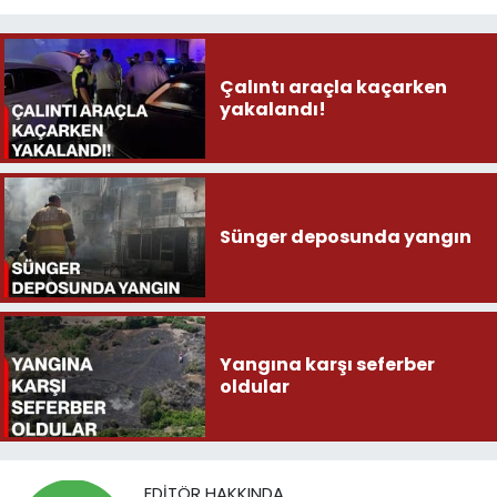
Çalıntı araçla kaçarken
yakalandı!
Sünger deposunda yangın
Yangına karşı seferber
oldular
EDITÖR HAKKINDA