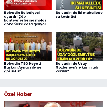
Bolvadin Belediyesi
Bolvadin'de iki mahallede
uyardı! Çöp
su kesintisi
konteynerlerine moloz
dökenlere ceza geliyor
Bolvadin TSO Heyeti
Bolvadin'de Uzay
Başkan Aynacı ile ne
Gözlemevi'ne kimin adı
görüştü?
verildi?
Özel Haber