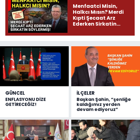
Menfaatci Misin,
Halkcı Mısın? Merdi
Kıpti Şecaat Arz
Ederken Sirkatin
Söylermiş!
GÜNCEL
İLÇELER
ENFLASYONU DİZE
Başkan Şahin, “şenliğe
GETİRECEĞİZ!
kaldığımız yerden
devam ediyoruz”