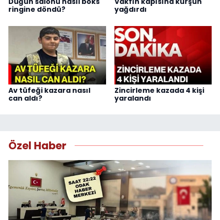
Düğün salonu nasıl boks
Vakfın kapısına kurşun
ringine döndü?
yağdırdı
Av tüfeği kazara nasıl
Zincirleme kazada 4 kişi
can aldı?
yaralandı
Özel Haber