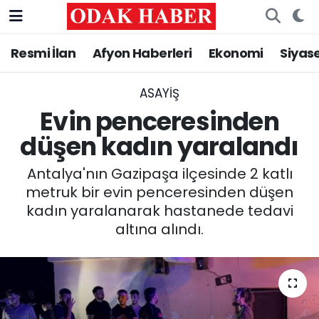
Resmi İlan
Afyon Haberleri
Ekonomi
Siyas
AFYONKARAHİSAR HABERLERİ
Nöbetçi Eczaneler
Resmi İlan
Hava Durumu
ASAYİŞ
Evin penceresinden
ASAYİŞ
Trafik Durumu
düşen kadın yaralandı
GÜNCEL
Süper Lig Puan Durumu ve Fikstür
Antalya'nın Gazipaşa ilçesinde 2 katlı
metruk bir evin penceresinden düşen
SİYASET
Tüm Manşetler
kadın yaralanarak hastanede tedavi
altına alındı.
EĞİTİM
Son Dakika Haberleri
MAGAZİN
Haber Arşivi
SAĞLIK