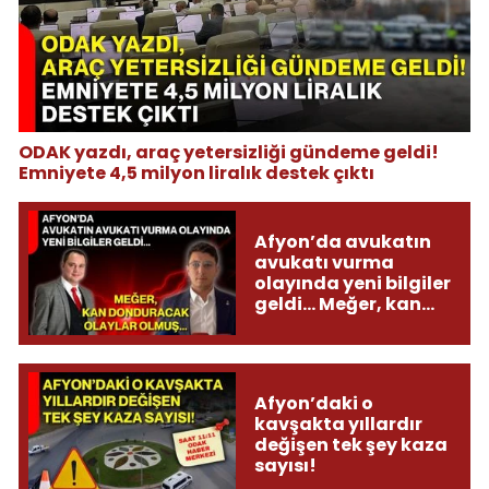
ODAK yazdı, araç yetersizliği gündeme geldi!
Emniyete 4,5 milyon liralık destek çıktı
Afyon’da avukatın
avukatı vurma
olayında yeni bilgiler
geldi... Meğer, kan
donduracak olaylar
olmuş...
Afyon’daki o
kavşakta yıllardır
değişen tek şey kaza
sayısı!