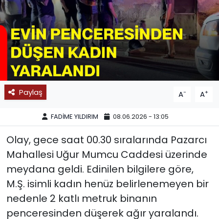
SPOR
11:11 MANŞET
Paylaş
-
+
A
A
FADİME YILDIRIM
08.06.2026 - 13:05
Olay, gece saat 00.30 sıralarında Pazarcı
Mahallesi Uğur Mumcu Caddesi üzerinde
meydana geldi. Edinilen bilgilere göre,
M.Ş. isimli kadın henüz belirlenemeyen bir
nedenle 2 katlı metruk binanın
penceresinden düşerek ağır yaralandı.