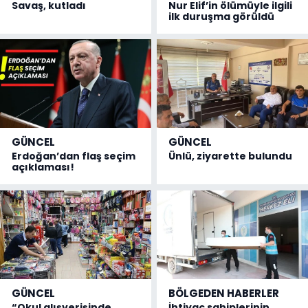
Savaş, kutladı
Nur Elif’in ölümüyle ilgili
ilk duruşma görüldü
GÜNCEL
GÜNCEL
Erdoğan’dan flaş seçim
Ünlü, ziyarette bulundu
açıklaması!
GÜNCEL
BÖLGEDEN HABERLER
“Okul alışverişinde
İhtiyaç sahiplerinin