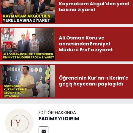
Kaymakam Akgül’den yerel
basına ziyaret
Ali Osman Koru ve
annesinden Emniyet
Müdürü Erol’a ziyaret
Öğrencinin Kur'an-ı Kerim'e
geçiş heyecanı paylaşıldı
EDITÖR HAKKINDA
FADİME YILDIRIM