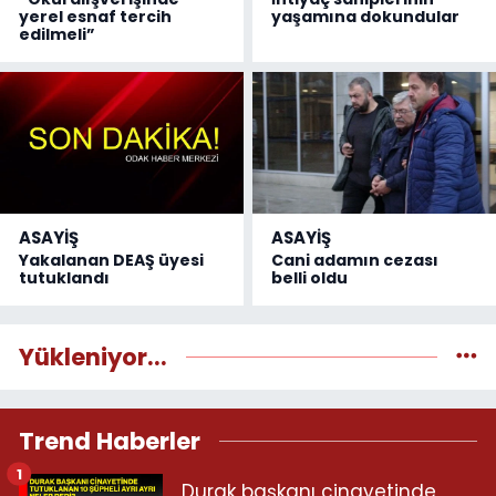
yerel esnaf tercih
yaşamına dokundular
edilmeli”
ASAYİŞ
ASAYİŞ
Yakalanan DEAŞ üyesi
Cani adamın cezası
tutuklandı
belli oldu
Yükleniyor...
Trend Haberler
1
Durak başkanı cinayetinde