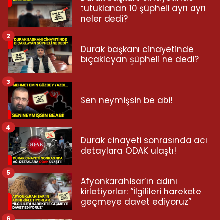
tutuklanan 10 şüpheli ayrı ayrı
neler dedi?
2
Durak başkanı cinayetinde
bıçaklayan şüpheli ne dedi?
3
Sen neymişsin be abi!
4
Durak cinayeti sonrasında acı
detaylara ODAK ulaştı!
5
Afyonkarahisar’ın adını
kirletiyorlar: “İlgilileri harekete
geçmeye davet ediyoruz”
6