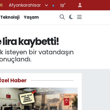
Afyonkarahisar
°
16
19
%0
Teknoloji
Yaşam
08
%0
 lira kaybetti!
12
70
k isteyen bir vatandaşın
sonuçlandı.
Özel Haber