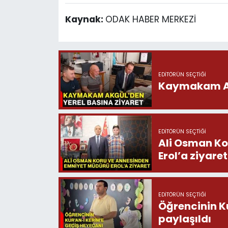
Kaynak:
ODAK HABER MERKEZİ
EDITÖRÜN SEÇTIĞI
Kaymakam Akg
EDITÖRÜN SEÇTIĞI
Ali Osman Ko
Erol’a ziyaret
EDITÖRÜN SEÇTIĞI
Öğrencinin K
paylaşıldı