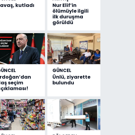
avaş, kutladı
Nur Elif’in
ölümüyle ilgili
ilk duruşma
görüldü
GÜNCEL
GÜNCEL
Erdoğan’dan
Ünlü, ziyarette
laş seçim
bulundu
çıklaması!