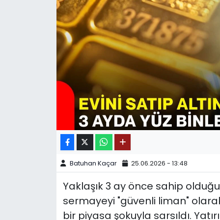
SPOR
11:11 MANŞET
Batuhan Kaçar
25.06.2026 - 13:48
Yaklaşık 3 ay önce sahip olduğu 
sermayeyi "güvenli liman" olarak
bir piyasa şokuyla sarsıldı. Yat