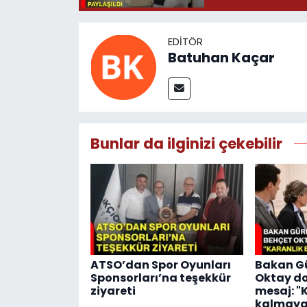
EDITÖR
Batuhan Kaçar
Bunlar da ilginizi çekebilir
ATSO’dan Spor Oyunları
Bakan Gü
Sponsorları’na teşekkür
Oktay d
ziyareti
mesaj: "
kalmaya