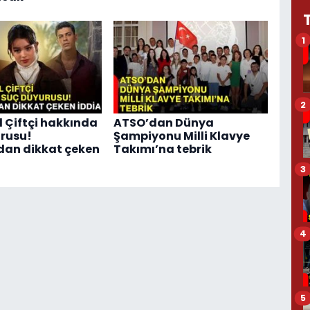
1
2
l Çiftçi hakkında
ATSO’dan Dünya
rusu!
Şampiyonu Milli Klavye
dan dikkat çeken
Takımı’na tebrik
3
4
5