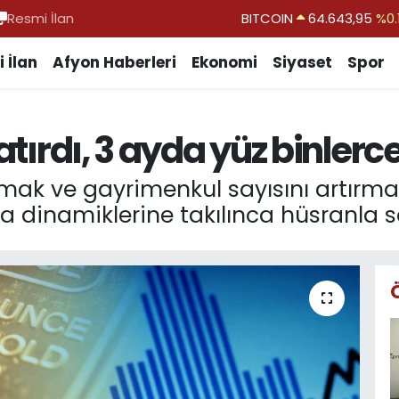
Resmi İlan
BITCOIN
64.643,95
%0.
DOLAR
47,6704
 İlan
Afyon Haberleri
Ekonomi
Siyaset
Spor
EURO
55,0406
%-0.
STERLİN
64,2143
atırdı, 3 ayda yüz binlerce
GRAM ALTIN
6500.87
%0.
BİST100
13.799
%
amak ve gayrimenkul sayısını artırma
sa dinamiklerine takılınca hüsranla 