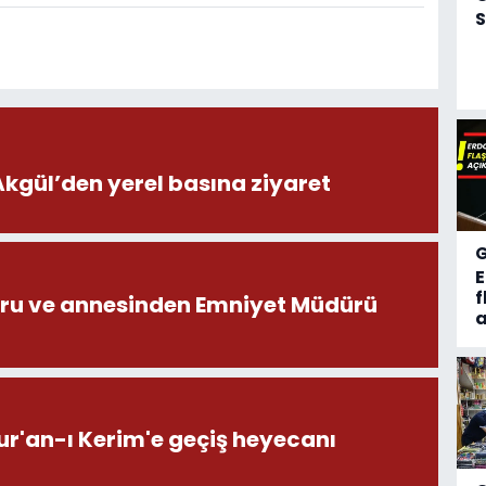
S
ül’den yerel basına ziyaret
f
ru ve annesinden Emniyet Müdürü
a
ur'an-ı Kerim'e geçiş heyecanı