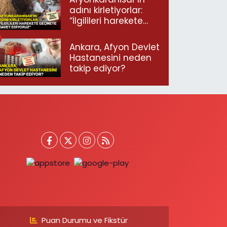
adını kirletiyorlar:
“İlgilileri harekete
geçmeye davet
ediyoruz”
Ankara, Afyon Devlet
Hastanesini neden
takip ediyor?
Puan Durumu ve Fikstür