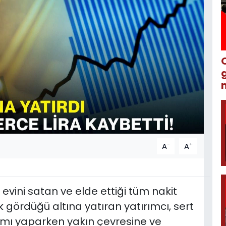
m
-
+
A
A
evini satan ve elde ettiği tüm nakit
 gördüğü altına yatıran yatırımcı, sert
ırımı yaparken yakın çevresine ve