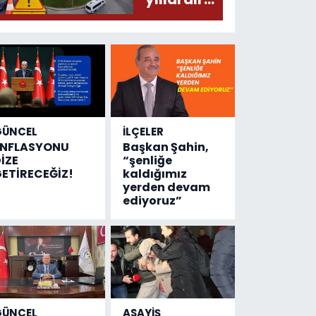
olmuş...
değişen
tek şey
kaza
sayısı!
GÜNCEL
İLÇELER
ENFLASYONU
Başkan Şahin,
İZE
“şenliğe
ETİRECEĞİZ!
kaldığımız
yerden devam
ediyoruz”
GÜNCEL
ASAYİŞ