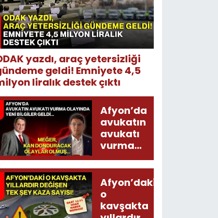
ODAK yazdı, araç yetersizliği
gündeme geldi! Emniyete 4,5
ilyon liralık destek çıktı
Afyon’da
avukatın
avukatı
vurma
olayında
yeni bilgiler
geldi...
Afyon’daki
Meğer, kan
o
donduracak
kavşakta
olaylar
yıllardır