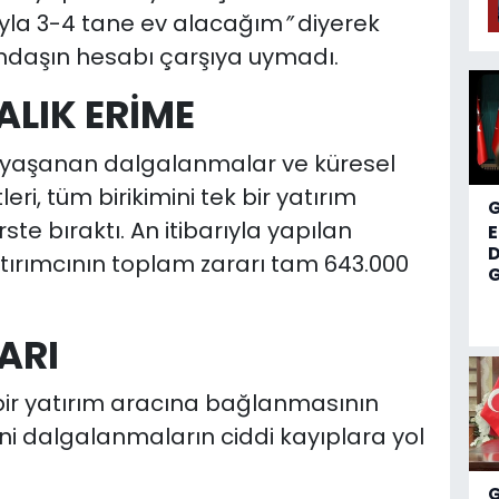
rayla 3-4 tane ev alacağım
”
diyerek
ndaşın hesabı çarşıya uymadı.
ALIK ERİME
e yaşanan dalgalanmalar ve küresel
i, tüm birikimini tek bir yatırım
e bıraktı. An itibarıyla yapılan
D
tırımcının toplam zararı tam 643.000
G
ARI
 bir yatırım aracına bağlanmasının
 ani dalgalanmaların ciddi kayıplara yol