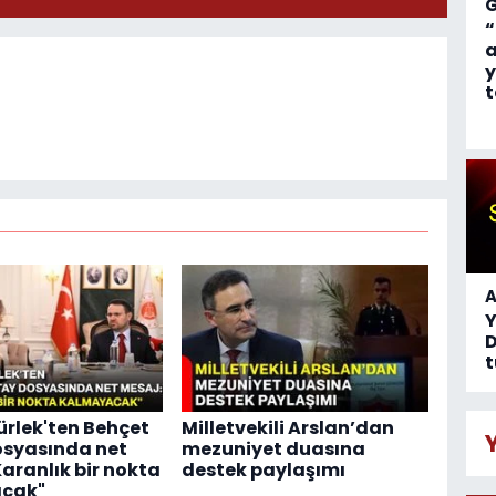
“
a
y
t
A
D
t
rlek'ten Behçet
Milletvekili Arslan’dan
osyasında net
mezuniyet duasına
Karanlık bir nokta
destek paylaşımı
cak"