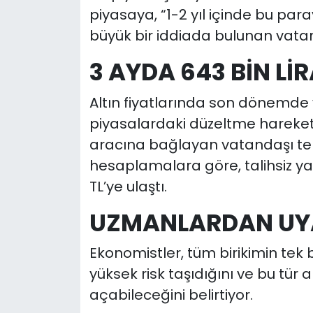
piyasaya, “1-2 yıl içinde bu pa
büyük bir iddiada bulunan vata
3 AYDA 643 BİN LİR
Altın fiyatlarında son dönemd
piyasalardaki düzeltme hareketler
aracına bağlayan vatandaşı terst
hesaplamalara göre, talihsiz ya
TL’ye ulaştı.
UZMANLARDAN UY
Ekonomistler, tüm birikimin tek
yüksek risk taşıdığını ve bu tür
açabileceğini belirtiyor.