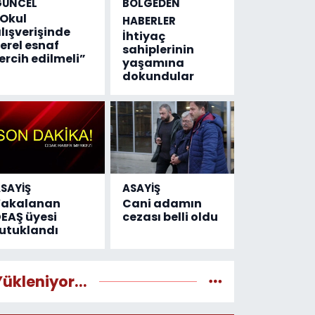
GÜNCEL
BÖLGEDEN
Okul
HABERLER
lışverişinde
İhtiyaç
erel esnaf
sahiplerinin
ercih edilmeli”
yaşamına
dokundular
SAYİŞ
ASAYİŞ
Yakalanan
Cani adamın
EAŞ üyesi
cezası belli oldu
utuklandı
Yükleniyor...