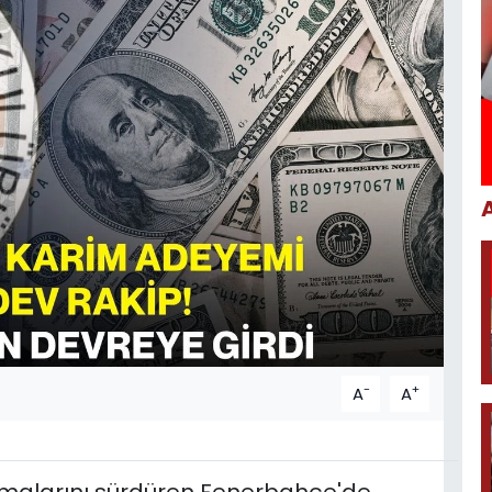
-
+
A
A