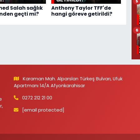
5
d Salah sağlık
Anthony Taylor TFF'de
nden geçti mi?
hangi göreve getirildi?
6
Karaman Mah. Alparslan Türkeş Bulvarı, Ufuk
Apartmanı 14/A Afyonkarahisar
0272 212 21 00
e
r,
[email protected]