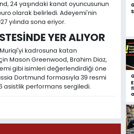
und, 24 yaşındaki kanat oyuncusunun
S
euro
olarak belirledi. Adeyemi'nin
27 yılında sona eriyor.
STESİNDE YER ALIYOR
Muriqi'yi kadrosuna katan
için Mason Greenwood, Brahim Diaz,
 gibi isimleri değerlendirdiği öne
russia Dortmund formasıyla 39 resmi
 asistlik performans sergiledi.
f
a