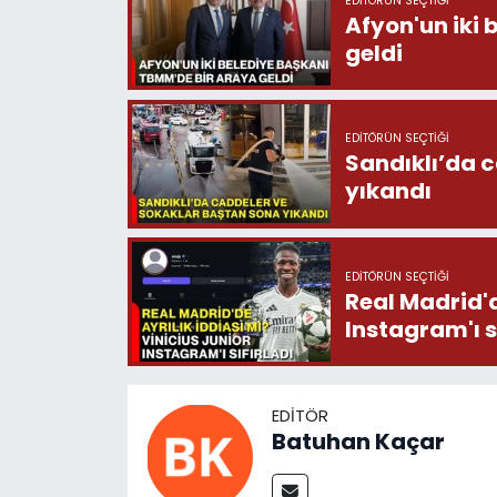
EDITÖRÜN SEÇTIĞI
Afyon'un iki
geldi
EDITÖRÜN SEÇTIĞI
Sandıklı’da 
yıkandı
EDITÖRÜN SEÇTIĞI
Real Madrid'd
Instagram'ı s
EDITÖR
Batuhan Kaçar