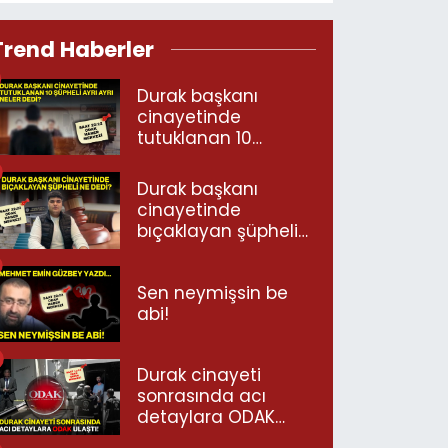
Trend Haberler
Durak başkanı
cinayetinde
tutuklanan 10
şüpheli ayrı ayrı
neler dedi?
Durak başkanı
cinayetinde
bıçaklayan şüpheli
ne dedi?
Sen neymişsin be
abi!
Durak cinayeti
sonrasında acı
detaylara ODAK
ulaştı!