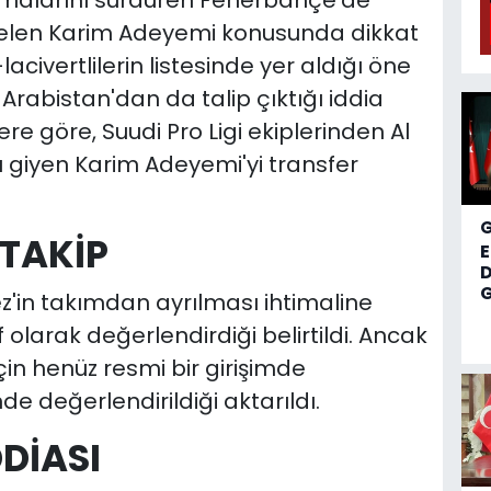
ışmalarını sürdüren Fenerbahçe'de
gelen Karim Adeyemi konusunda dikkat
acivertlilerin listesinde yer aldığı öne
rabistan'dan da talip çıktığı iddia
ere göre, Suudi Pro Ligi ekiplerinden Al
 giyen Karim Adeyemi'yi transfer
 TAKİP
D
G
z'in takımdan ayrılması ihtimaline
 olarak değerlendirdiği belirtildi. Ancak
çin henüz resmi bir girişimde
e değerlendirildiği aktarıldı.
DİASI