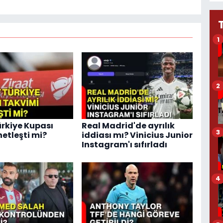
1
2
ürkiye Kupası
Real Madrid'de ayrılık
3
netleşti mi?
iddiası mı? Vinicius Junior
Instagram'ı sıfırladı
4