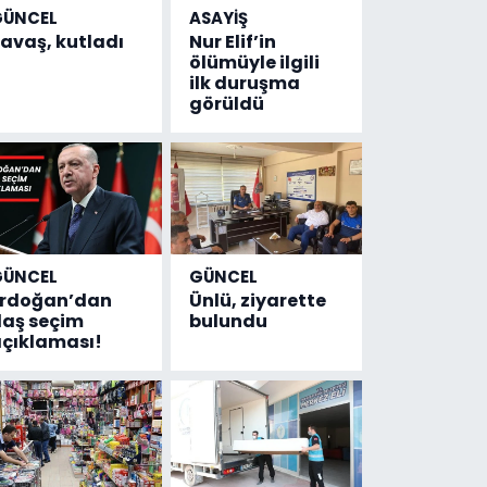
GÜNCEL
ASAYİŞ
avaş, kutladı
Nur Elif’in
ölümüyle ilgili
ilk duruşma
görüldü
GÜNCEL
GÜNCEL
Erdoğan’dan
Ünlü, ziyarette
laş seçim
bulundu
çıklaması!