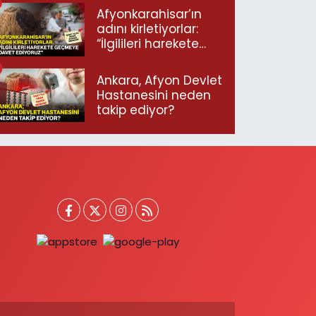
Afyonkarahisar’ın
adını kirletiyorlar:
“İlgilileri harekete
geçmeye davet
ediyoruz”
Ankara, Afyon Devlet
Hastanesini neden
takip ediyor?