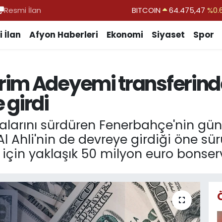
Resmi İlan
DOLAR
47,5971
%0.
EURO
55,1336
%0.
 İlan
Afyon Haberleri
Ekonomi
Siyaset
Spor
STERLİN
64,2534
%0.
GRAM ALTIN
6518.23
%0.
im Adeyemi transferinde
BİST100
13.703
 girdi
şmalarını sürdüren Fenerbahçe'nin 
Al Ahli'nin de devreye girdiği öne sü
çin yaklaşık 50 milyon euro bonservis