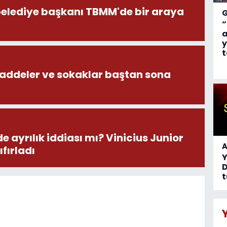
 belediye başkanı TBMM'de bir araya
“
a
y
t
caddeler ve sokaklar baştan sona
e ayrılık iddiası mı? Vinicius Junior
A
ıfırladı
D
t