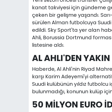
Yeni sezon öncesi transfer çal
kanat takviyesi için gündeme 
çeken bir gelişme yaşandı. Sarı-l
sürülen Alman futbolcuya Suudi A
edildi. Sky Sport'ta yer alan hab
Ahli, Borussia Dortmund forması
listesine aldı.
AL AHLI'DEN YAKIN
Haberde, Al Ahli'nin Riyad Mahre
karşı Karim Adeyemi'yi alternatif
Suudi kulübünün yıldız futbolcu i
bulunmadığı, konunun kulüp içind
50 MİLYON EURO İD