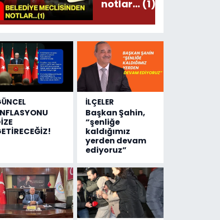
notlar... (1)
GÜNCEL
İLÇELER
ENFLASYONU
Başkan Şahin,
İZE
“şenliğe
ETİRECEĞİZ!
kaldığımız
yerden devam
ediyoruz”