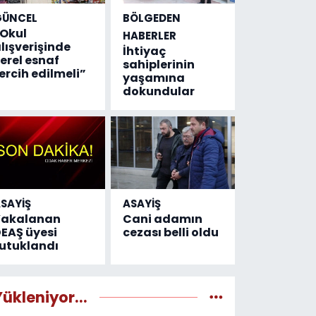
GÜNCEL
BÖLGEDEN
Okul
HABERLER
lışverişinde
İhtiyaç
erel esnaf
sahiplerinin
ercih edilmeli”
yaşamına
dokundular
SAYİŞ
ASAYİŞ
Yakalanan
Cani adamın
EAŞ üyesi
cezası belli oldu
utuklandı
Yükleniyor...