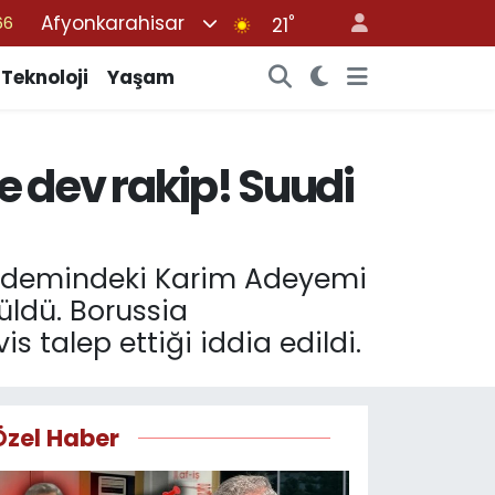
Afyonkarahisar
°
21
05
18
Teknoloji
Yaşam
22
39
 dev rakip! Suudi
%0
gündemindeki Karim Adeyemi
rüldü. Borussia
 talep ettiği iddia edildi.
Özel Haber