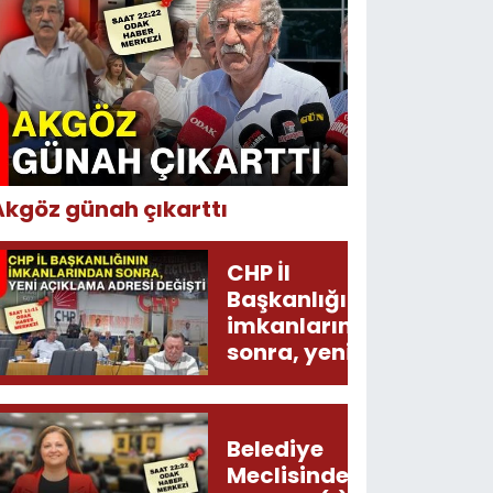
Akgöz günah çıkarttı
CHP İl
Başkanlığının
imkanlarından
sonra, yeni
açıklama
adresi değişti!
Belediye
Meclisinden