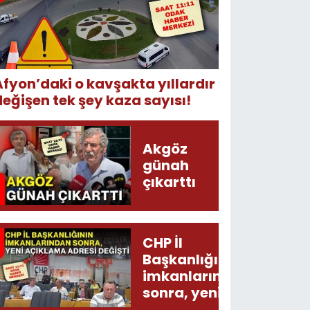
Afyon’daki o kavşakta yıllardır
değişen tek şey kaza sayısı!
Akgöz
günah
çıkarttı
CHP İl
Başkanlığının
imkanlarından
sonra, yeni
açıklama