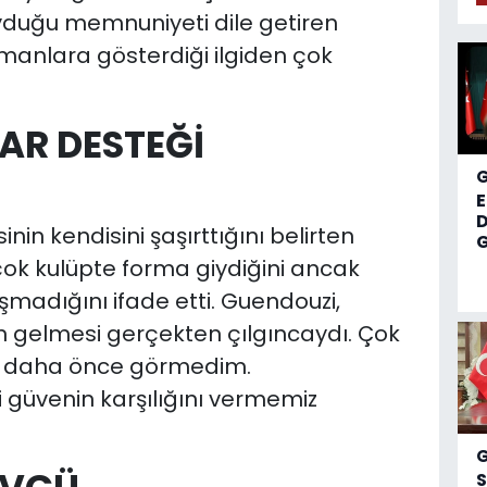
duğu memnuniyeti dile getiren
manlara gösterdiği ilgiden çok
AR DESTEĞİ
D
inin kendisini şaşırttığını belirten
G
çok kulüpte forma giydiğini ancak
şmadığını ifade etti. Guendouzi,
n gelmesi gerçekten çılgıncaydı. Çok
i daha önce görmedim.
i güvenin karşılığını vermemiz
S