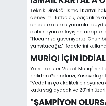
İSMAİL KARTAL'A 
Teknik Direktör İsmail Kartal 
deneyimli futbolcu, başarılı t
önce de olumlu yorumlar duyduğ
ekibin oyun anlayışına adapte ol
"Hocamıza güveniyoruz. Onun bizd
yansıtacağız." ifadelerini kulland
MURİQI İÇİN İDDİAL
Yeni transfer Vedat Muriqi'nin 
belirten Guendouzi, Kosovalı golc
"Vedat'ın çok kaliteli bir oyunc
katkı sağlayacak ve 20'nin üzer
"ŞAMPİYON OLURSA