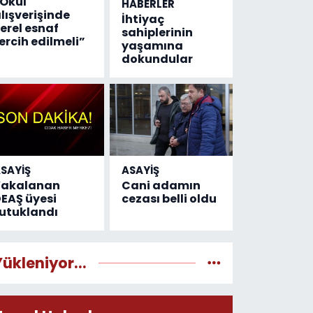
Okul
HABERLER
lışverişinde
İhtiyaç
erel esnaf
sahiplerinin
ercih edilmeli”
yaşamına
dokundular
SAYİŞ
ASAYİŞ
Yakalanan
Cani adamın
EAŞ üyesi
cezası belli oldu
utuklandı
Yükleniyor...