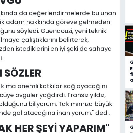
ÖVGÜ
hakkında da değerlendirmelerde bulunan
eknik adam hakkında göreve gelmeden
unu söyledi. Guendouzi, yeni teknik
maya çalıştıklarını belirterek,
en istediklerini en iyi şekilde sahaya
ı.
I SÖZLER
f
a
takıma önemli katkılar sağlayacağını
üye övgüler yağdırdı. Fransız yıldız,
u olduğunu biliyorum. Takımımıza büyük
inde gol atacağına inanıyorum." dedi.
K HER ŞEYİ YAPARIM"