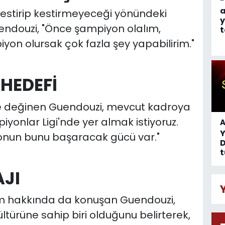
“
a
kestirip kestirmeyeceği yönündeki
y
uendouzi, "Önce şampiyon olalım,
t
on olursak çok fazla şey yapabilirim."
 HEDEFİ
de değinen Guendouzi, mevcut kadroya
yonlar Ligi'nde yer almak istiyoruz.
A
nun bunu başaracak gücü var."
D
t
AJI
ım hakkında da konuşan Guendouzi,
ürüne sahip biri olduğunu belirterek,