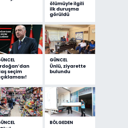
ölümüyle ilgili
ilk duruşma
görüldü
GÜNCEL
GÜNCEL
Erdoğan’dan
Ünlü, ziyarette
laş seçim
bulundu
çıklaması!
GÜNCEL
BÖLGEDEN