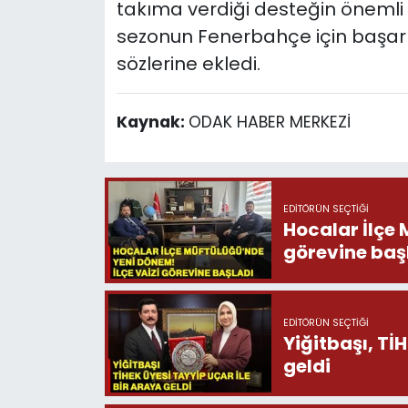
takıma verdiği desteğin önemli o
sezonun Fenerbahçe için başarıl
sözlerine ekledi.
Kaynak:
ODAK HABER MERKEZİ
EDITÖRÜN SEÇTIĞI
Hocalar İlçe 
görevine baş
EDITÖRÜN SEÇTIĞI
Yiğitbaşı, Tİ
geldi