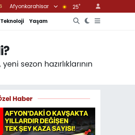
Afyonkarahisar
°
6
25
1
Teknoloji
Yaşam
1
9
i?
0
6
eni sezon hazırlıklarının
Özel Haber