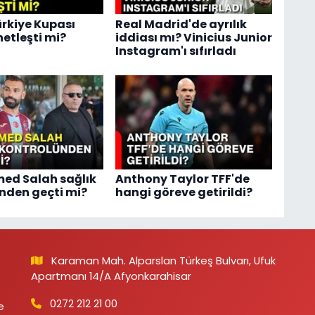
ürkiye Kupası
Real Madrid'de ayrılık
netleşti mi?
iddiası mı? Vinicius Junior
Instagram'ı sıfırladı
d Salah sağlık
Anthony Taylor TFF'de
nden geçti mi?
hangi göreve getirildi?
Karaman Mah. Alparslan Türkeş Bulvarı, Ufuk
Apartmanı 14/A Afyonkarahisar
0272 212 21 00
e