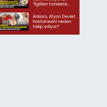
“İlgilileri harekete
geçmeye davet
ediyoruz”
Ankara, Afyon Devlet
Hastanesini neden
takip ediyor?