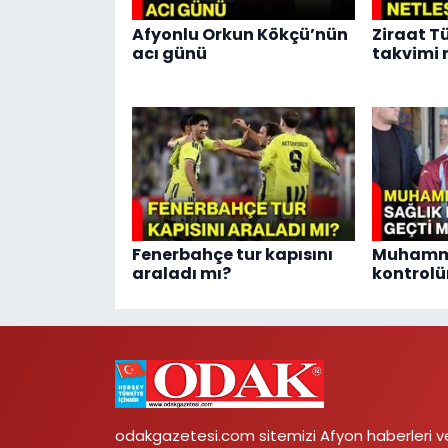
Afyonlu Orkun Kökçü’nün
Ziraat T
acı günü
takvimi 
Fenerbahçe tur kapısını
Muhamme
araladı mı?
kontrolü
odakgazetesi.com sitemizi Afyon haberleri v