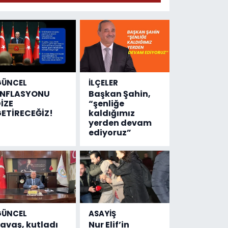
adresi değişti!
GÜNCEL
İLÇELER
ENFLASYONU
Başkan Şahin,
İZE
“şenliğe
ETİRECEĞİZ!
kaldığımız
yerden devam
ediyoruz”
GÜNCEL
ASAYİŞ
avaş, kutladı
Nur Elif’in