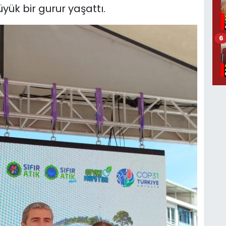
ük bir gurur yaşattı.
6