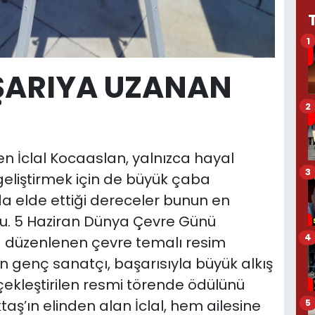
1
ŞARIYA UZANAN
2
en İclal Kocaaslan, yalnızca hayal
3
eliştirmek için de büyük çaba
da elde ettiği dereceler bunun en
du. 5 Haziran Dünya Çevre Günü
4
düzenlenen çevre temalı resim
n genç sanatçı, başarısıyla büyük alkış
ekleştirilen resmi törende ödülünü
taş’ın elinden alan İclal, hem ailesine
5