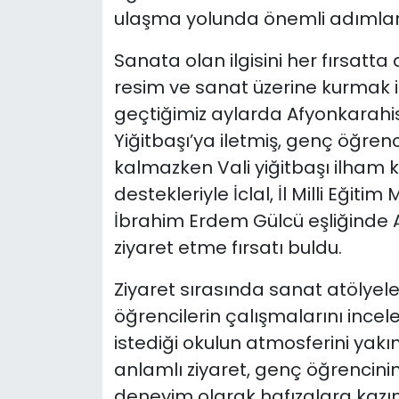
ulaşma yolunda önemli adımla
Sanata olan ilgisini her fırsatta
resim ve sanat üzerine kurmak is
geçtiğimiz aylarda Afyonkarahis
Yiğitbaşı’ya iletmiş, genç öğrenc
kalmazken Vali yiğitbaşı ilham k
destekleriyle İclal, İl Milli Eği
İbrahim Erdem Gülcü eşliğinde A
ziyaret etme fırsatı buldu.
Ziyaret sırasında sanat atölyel
öğrencilerin çalışmalarını incel
istediği okulun atmosferini yak
anlamlı ziyaret, genç öğrencini
deneyim olarak hafızalara kazın