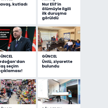
avaş, kutladı
Nur Elif’in
ölümüyle ilgili
ilk duruşma
görüldü
GÜNCEL
GÜNCEL
Erdoğan’dan
Ünlü, ziyarette
laş seçim
bulundu
çıklaması!