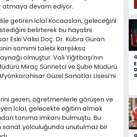
r atmaya devam ediyor.
 dile getiren İclal Kocaaslan, geleceğini
tediğini belirterek bu hayalini
ar Eski Valisi Doç. Dr. Kübra Güran
inin samimi talebi karşılıksız
aynağı olmuştur. Vali Yiğitbaşı’nın
tim Müdürü Miraç Sünnetci ve Şube Müdürü
D
fyonkarahisar Güzel Sanatlar Lisesi’ni
G
erini gezen, öğretmenlerle görüşen ve
eyen İclal, gelecekte eğitim almak
ından tanıma imkanı bulmuştu. Bu
n sanat yolculuğunda unutulmaz bir
dı.