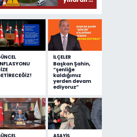
olmuş...
değişen
tek şey
kaza
sayısı!
GÜNCEL
İLÇELER
ENFLASYONU
Başkan Şahin,
İZE
“şenliğe
ETİRECEĞİZ!
kaldığımız
yerden devam
ediyoruz”
GÜNCEL
ASAYİŞ