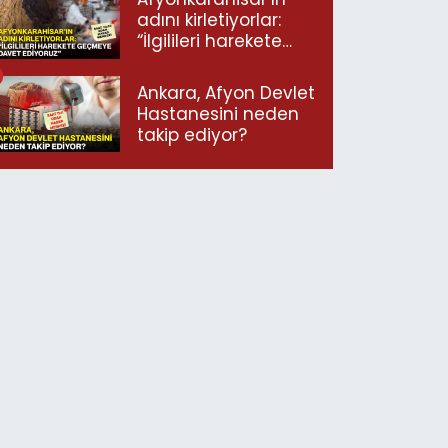
adını kirletiyorlar:
“İlgilileri harekete
geçmeye davet
ediyoruz”
Ankara, Afyon Devlet
Hastanesini neden
takip ediyor?