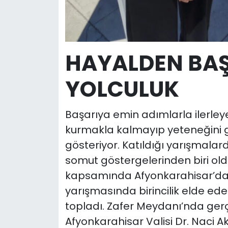
HAYALDEN BA
YOLCULUK
Başarıya emin adımlarla ilerley
kurmakla kalmayıp yeteneğini g
gösteriyor. Katıldığı yarışmalar
somut göstergelerinden biri ol
kapsamında Afyonkarahisar’da 
yarışmasında birincilik elde ede
topladı. Zafer Meydanı’nda gerç
Afyonkarahisar Valisi Dr. Naci Ak