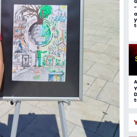
“
a
y
t
A
D
t