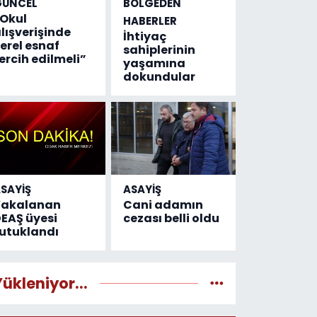
GÜNCEL
BÖLGEDEN
Okul
HABERLER
lışverişinde
İhtiyaç
erel esnaf
sahiplerinin
ercih edilmeli”
yaşamına
dokundular
SAYİŞ
ASAYİŞ
Yakalanan
Cani adamın
EAŞ üyesi
cezası belli oldu
utuklandı
Yükleniyor...