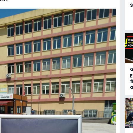
S
f
a