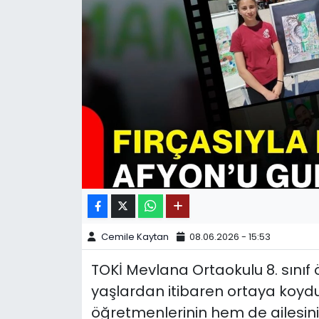
SPOR
11:11 MANŞET
Cemile Kaytan
08.06.2026 - 15:53
TOKİ Mevlana Ortaokulu 8. sınıf 
yaşlardan itibaren ortaya koy
öğretmenlerinin hem de ailesini