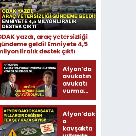
ODAK yazdı, araç yetersizliği
gündeme geldi! Emniyete 4,5
ilyon liralık destek çıktı
Afyon’da
avukatın
avukatı
vurma
olayında
yeni bilgiler
geldi...
Afyon’daki
Meğer, kan
o
donduracak
kavşakta
olaylar
yıllardır