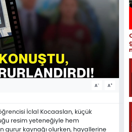
m
-
+
A
A
öğrencisi İclal Kocaaslan, küçük
duğu resim yeteneğiyle hem
n gurur kaynağı olurken, hayallerine