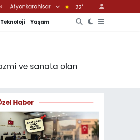
Afyonkarahisar
°
6
22
2
Teknoloji
Yaşam
7
5
0
3
 azmi ve sanata olan
Özel Haber