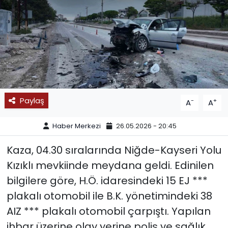
SPOR
11:11 MANŞET
Paylaş
-
+
A
A
Haber Merkezi
26.05.2026 - 20:45
Kaza, 04.30 sıralarında Niğde-Kayseri Yolu
Kızıklı mevkiinde meydana geldi. Edinilen
bilgilere göre, H.Ö. idaresindeki 15 EJ ***
plakalı otomobil ile B.K. yönetimindeki 38
AIZ *** plakalı otomobil çarpıştı. Yapılan
ihbar üzerine olay yerine polis ve sağlık