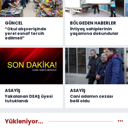
GÜNCEL
BÖLGEDEN HABERLER
“Okul alışverişinde
İhtiyaç sahiplerinin
yerel esnaf tercih
yaşamına dokundular
edilmeli”
ASAYİŞ
ASAYİŞ
Yakalanan DEAŞ üyesi
Cani adamın cezası
tutuklandı
belli oldu
Yükleniyor...