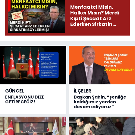
Menfaatci Misin,
Halkcı Mısın? Merdi
Kıpti Şecaat Arz
Ederken Sirkatin
Söylermiş!
GÜNCEL
İLÇELER
ENFLASYONU DİZE
Başkan Şahin, “şenliğe
GETİRECEĞİZ!
kaldığımız yerden
devam ediyoruz”