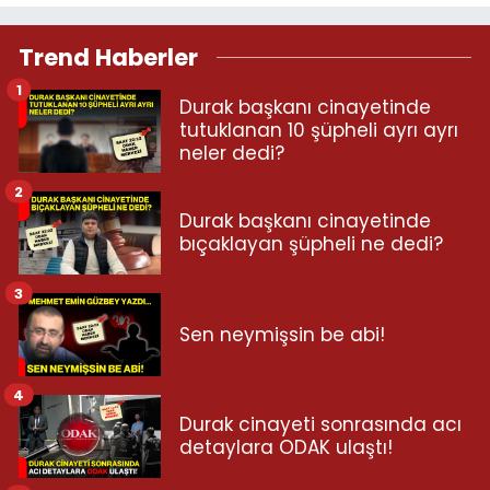
Trend Haberler
1
Durak başkanı cinayetinde
tutuklanan 10 şüpheli ayrı ayrı
neler dedi?
2
Durak başkanı cinayetinde
bıçaklayan şüpheli ne dedi?
3
Sen neymişsin be abi!
4
Durak cinayeti sonrasında acı
detaylara ODAK ulaştı!