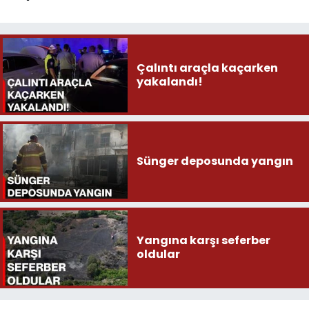
Çalıntı araçla kaçarken
yakalandı!
Sünger deposunda yangın
Yangına karşı seferber
oldular