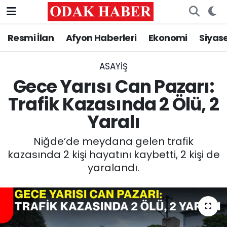
Resmi İlan
Afyon Haberleri
Ekonomi
Siyas
AFYONKARAHİSAR HABERLERİ
Nöbetçi Eczaneler
Resmi İlan
Hava Durumu
ASAYİŞ
Gece Yarısı Can Pazarı:
ASAYİŞ
Trafik Durumu
Trafik Kazasında 2 Ölü, 2
Yaralı
GÜNCEL
Süper Lig Puan Durumu ve Fikstür
Niğde’de meydana gelen trafik
SİYASET
Tüm Manşetler
kazasında 2 kişi hayatını kaybetti, 2 kişi de
yaralandı.
EĞİTİM
Son Dakika Haberleri
MAGAZİN
Haber Arşivi
SAĞLIK