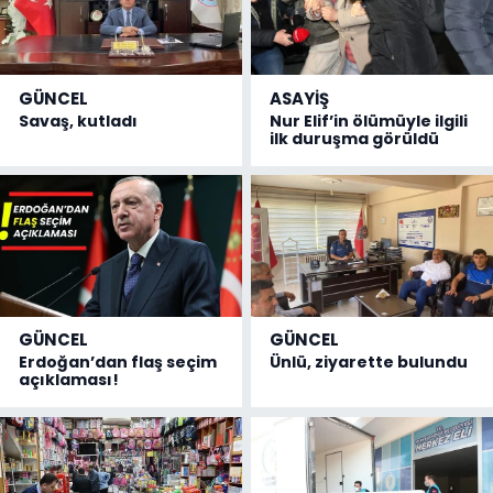
GÜNCEL
ASAYİŞ
Savaş, kutladı
Nur Elif’in ölümüyle ilgili
ilk duruşma görüldü
GÜNCEL
GÜNCEL
Erdoğan’dan flaş seçim
Ünlü, ziyarette bulundu
açıklaması!