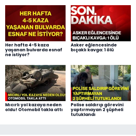
Her hafta 4-5 kaza
Asker eğlencesinde
yaşanan bulvarda esnaf
bıçaklı kavga: 1 ölü
ne istiyor?
Mıcırlı yol kazaya neden
Polise saldırıp görevini
oldu! Otomobil takla attı
yaptırmayan 2 şüpheli
tutuklandı