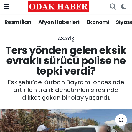
Resmi İlan
Afyon Haberleri
Ekonomi
Siyas
AFYONKARAHİSAR HABERLERİ
Nöbetçi Eczaneler
Resmi İlan
Hava Durumu
ASAYİŞ
Ters yönden gelen eksik
ASAYİŞ
Trafik Durumu
evraklı sürücü polise ne
tepki verdi?
GÜNCEL
Süper Lig Puan Durumu ve Fikstür
Eskişehir’de Kurban Bayramı öncesinde
SİYASET
Tüm Manşetler
artırılan trafik denetimleri sırasında
dikkat çeken bir olay yaşandı.
EĞİTİM
Son Dakika Haberleri
MAGAZİN
Haber Arşivi
SAĞLIK