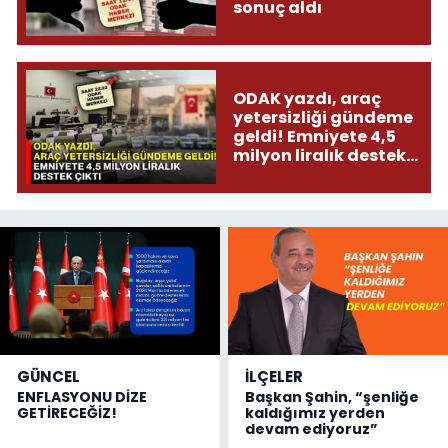
sonuç aldı
ODAK yazdı, araç
yetersizliği gündeme
geldi! Emniyete 4,5
milyon liralık destek
çıktı
GÜNCEL
İLÇELER
ENFLASYONU DİZE
Başkan Şahin, “şenliğe
GETİRECEĞİZ!
kaldığımız yerden
devam ediyoruz”