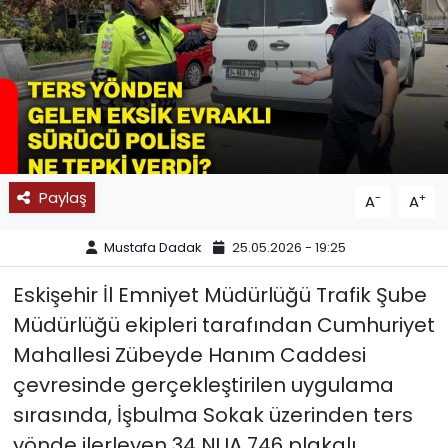
SPOR
11:11 MANŞET
Paylaş
-
+
A
A
Mustafa Dadak
25.05.2026 - 19:25
Eskişehir İl Emniyet Müdürlüğü Trafik Şube
Müdürlüğü ekipleri tarafından Cumhuriyet
Mahallesi Zübeyde Hanım Caddesi
çevresinde gerçekleştirilen uygulama
sırasında, İşbulma Sokak üzerinden ters
yönde ilerleyen 34 NUA 746 plakalı