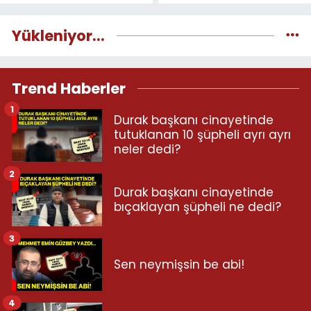
Yükleniyor...
Trend Haberler
1
Durak başkanı cinayetinde
tutuklanan 10 şüpheli ayrı ayrı
neler dedi?
2
Durak başkanı cinayetinde
bıçaklayan şüpheli ne dedi?
3
Sen neymişsin be abi!
4