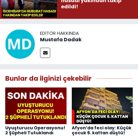
hasadı yakından takip
edildi!
EDITÖR HAKKINDA
Mustafa Dadak
Bunlar da ilginizi çekebilir
Uyuşturucu Operasyonu!
Afyon’da feci olay: Küçük
2 Şüpheli Tutuklandı
çocuk 6. kattan düştü!