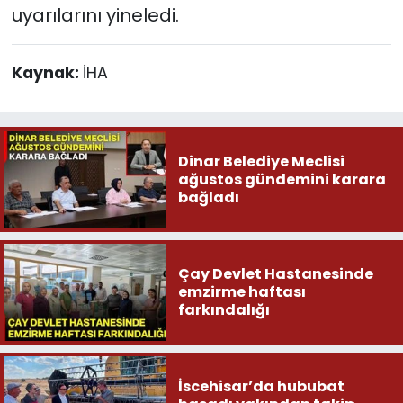
uyarılarını yineledi.
Kaynak:
İHA
Dinar Belediye Meclisi
ağustos gündemini karara
bağladı
Çay Devlet Hastanesinde
emzirme haftası
farkındalığı
İscehisar’da hububat