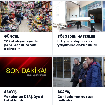
GÜNCEL
BÖLGEDEN HABERLER
“Okul alışverişinde
İhtiyaç sahiplerinin
yerel esnaf tercih
yaşamına dokundular
edilmeli”
ASAYİŞ
ASAYİŞ
Yakalanan DEAŞ üyesi
Cani adamın cezası
tutuklandı
belli oldu