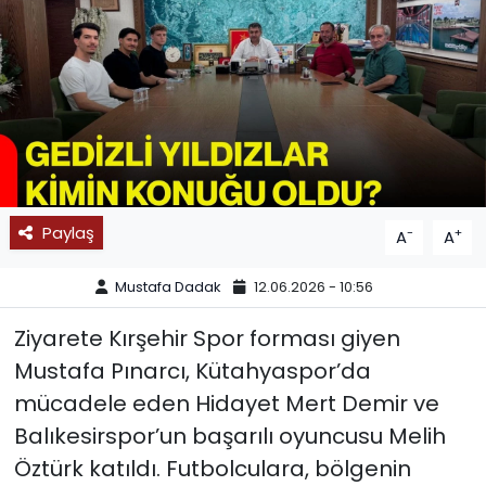
SPOR
11:11 MANŞET
Paylaş
-
+
A
A
Mustafa Dadak
12.06.2026 - 10:56
Ziyarete Kırşehir Spor forması giyen
Mustafa Pınarcı, Kütahyaspor’da
mücadele eden Hidayet Mert Demir ve
Balıkesirspor’un başarılı oyuncusu Melih
Öztürk katıldı. Futbolculara, bölgenin