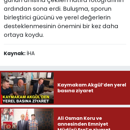
ardından sona erdi. Buluşma, sporun
birleştirici gücünü ve yerel değerlerin
desteklenmesinin önemini bir kez daha
ortaya koydu.
Kaynak:
İHA
Kaymakam Akgül’den yerel
basına ziyaret
Ali Osman Koru ve
annesinden Emniyet
Müdürü Erol’a ziyaret