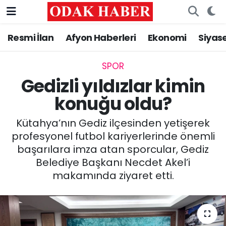
Resmi İlan
Afyon Haberleri
Ekonomi
Siyas
AFYONKARAHİSAR HABERLERİ
Nöbetçi Eczaneler
Resmi İlan
Hava Durumu
SPOR
Gedizli yıldızlar kimin
ASAYİŞ
Trafik Durumu
konuğu oldu?
GÜNCEL
Süper Lig Puan Durumu ve Fikstür
Kütahya’nın Gediz ilçesinden yetişerek
profesyonel futbol kariyerlerinde önemli
SİYASET
Tüm Manşetler
başarılara imza atan sporcular, Gediz
Belediye Başkanı Necdet Akel’i
EĞİTİM
Son Dakika Haberleri
makamında ziyaret etti.
MAGAZİN
Haber Arşivi
SAĞLIK