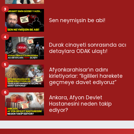
3
Sen neymişsin be abi!
4
Durak cinayeti sonrasında acı
detaylara ODAK ulaştı!
5
Afyonkarahisar’ın adını
kirletiyorlar: “İlgilileri harekete
geçmeye davet ediyoruz”
6
Ankara, Afyon Devlet
Hastanesini neden takip
ediyor?