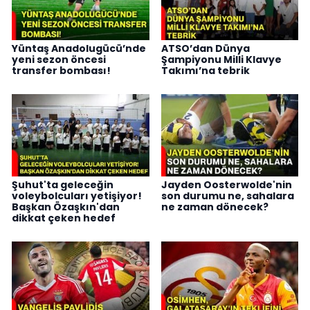
Yüntaş Anadolugücü’nde
ATSO’dan Dünya
yeni sezon öncesi
Şampiyonu Milli Klavye
transfer bombası!
Takımı’na tebrik
Şuhut'ta geleceğin
Jayden Oosterwolde'nin
voleybolcuları yetişiyor!
son durumu ne, sahalara
Başkan Özaşkın'dan
ne zaman dönecek?
dikkat çeken hedef