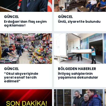
GÜNCEL
GÜNCEL
Erdoğan’dan flaş seçim
Ünlü, ziyarette bulundu
açıklaması!
GÜNCEL
BÖLGEDEN HABERLER
“Okul alışverişinde
İhtiyaç sahiplerinin
yerel esnaf tercih
yaşamına dokundular
edilmeli”