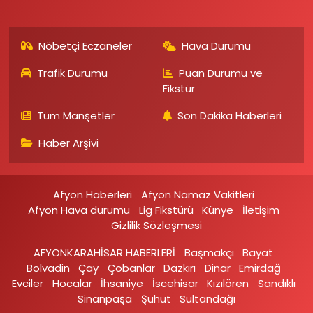
Nöbetçi Eczaneler
Hava Durumu
Trafik Durumu
Puan Durumu ve
Fikstür
Tüm Manşetler
Son Dakika Haberleri
Haber Arşivi
Afyon Haberleri
Afyon Namaz Vakitleri
Afyon Hava durumu
Lig Fikstürü
Künye
İletişim
Gizlilik Sözleşmesi
AFYONKARAHİSAR HABERLERİ
Başmakçı
Bayat
Bolvadin
Çay
Çobanlar
Dazkırı
Dinar
Emirdağ‎
Evciler‎
Hocalar
İhsaniye‎
İscehisar
Kızılören‎
Sandıklı‎
Sinanpaşa
Şuhut
Sultandağı