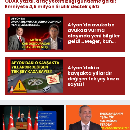
ODAK yazdı, araç yetersizliği gündeme geldi!
Emniyete 4,5 milyon liralık destek çıktı
Afyon’da avukatın
avukatı vurma
olayında yeni bilgiler
geldi... Meğer, kan
donduracak olaylar
olmuş...
Afyon’daki o
kavşakta yıllardır
değişen tek şey kaza
sayısı!