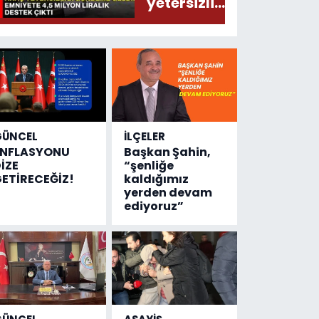
yetersizliği
gündeme
geldi!
Emniyete
4,5 milyon
liralık
destek
çıktı
GÜNCEL
İLÇELER
ENFLASYONU
Başkan Şahin,
İZE
“şenliğe
ETİRECEĞİZ!
kaldığımız
yerden devam
ediyoruz”