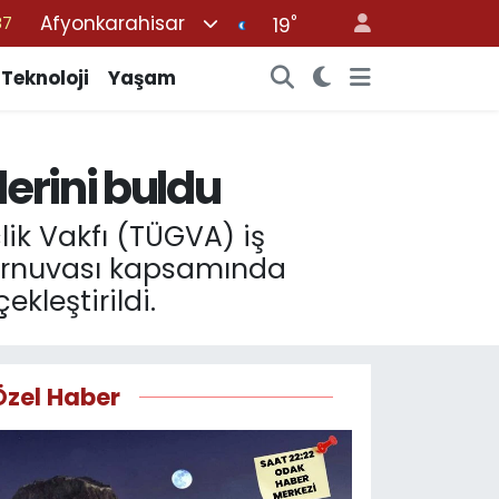
Afyonkarahisar
°
19
18
32
Teknoloji
Yaşam
38
59
erini buldu
14
çlik Vakfı (TÜGVA) iş
Turnuvası kapsamında
kleştirildi.
Özel Haber