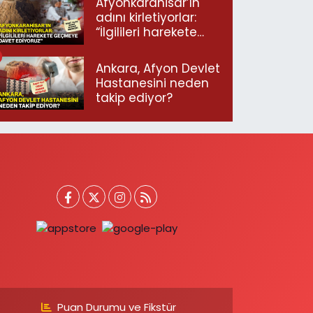
Afyonkarahisar’ın
adını kirletiyorlar:
“İlgilileri harekete
geçmeye davet
ediyoruz”
Ankara, Afyon Devlet
Hastanesini neden
takip ediyor?
Puan Durumu ve Fikstür