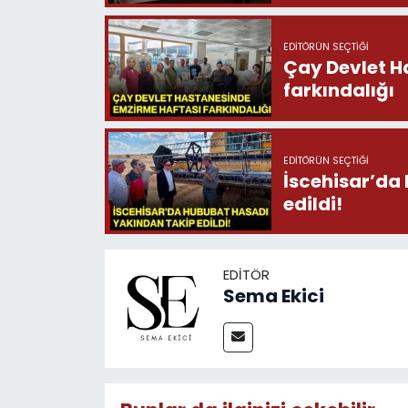
EDITÖRÜN SEÇTIĞI
Çay Devlet H
farkındalığı
EDITÖRÜN SEÇTIĞI
İscehisar’da
edildi!
EDITÖR
Sema Ekici