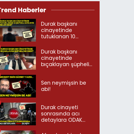
Trend Haberler
Durak başkanı
cinayetinde
tutuklanan 10
şüpheli ayrı ayrı
neler dedi?
Durak başkanı
cinayetinde
bıçaklayan şüpheli
ne dedi?
Sen neymişsin be
abi!
Durak cinayeti
sonrasında acı
detaylara ODAK
ulaştı!