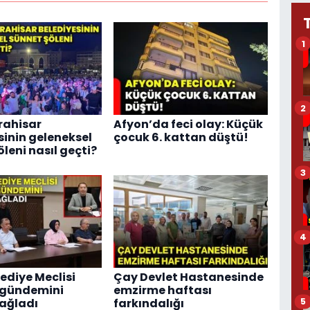
1
2
rahisar
Afyon’da feci olay: Küçük
sinin geleneksel
çocuk 6. kattan düştü!
leni nasıl geçti?
3
4
ediye Meclisi
Çay Devlet Hastanesinde
 gündemini
emzirme haftası
ağladı
farkındalığı
5