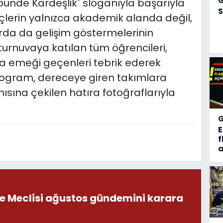
bünde Kardeşlik" sloganıyla başarıyla
S
çlerin yalnızca akademik alanda değil,
larda da gelişim göstermelerinin
turnuvaya katılan tüm öğrencileri,
a emeği geçenleri tebrik ederek
Program, dereceye giren takımlara
nısına çekilen hatıra fotoğraflarıyla
f
a
ye Meclisi ağustos gündemini karara