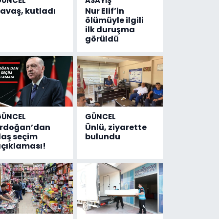
GÜNCEL
ASAYİŞ
avaş, kutladı
Nur Elif’in
ölümüyle ilgili
ilk duruşma
görüldü
GÜNCEL
GÜNCEL
Erdoğan’dan
Ünlü, ziyarette
laş seçim
bulundu
çıklaması!