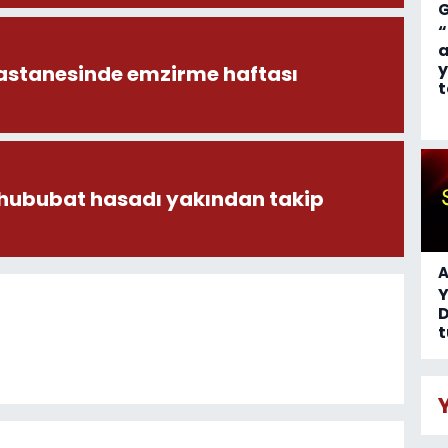
“
a
y
astanesinde emzirme haftası
t
 hububat hasadı yakından takip
A
D
t