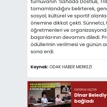
turnuvanın "Sahada Dostluk, Tri
tamamlandığını belirterek, gen
sosyal, kültürel ve sportif alan
önemine dikkat çekti. Sünnetci, 
öğretmenleri ve organizasyond
başarılarının devamını diledi. 
ödüllerinin verilmesi ve günün a
sona erdi.
Kaynak:
ODAK HABER MERKEZİ
EDITÖRÜN SEÇTIĞI
Dinar Beledi
bağladı