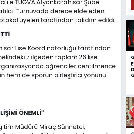
tci ile TÜGVA Afyonkarahisar Şube
tıldı. Turnuvada derece elde eden
otokol üyeleri tarafından takdim edildi.
TTİ
hisar Lise Koordinatörlüğü tarafından
nelindeki 7 ilçeden toplam 26 lise
n organizasyonda öğrenciler centilmence
D
 hem de sporun birleştirici yönünü
G
LİŞİMİ ÖNEMLİ"
Eğitim Müdürü Miraç Sünnetci,