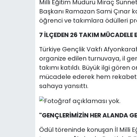
Milli Eğitim Müdürü Miraç Sünne
Başkanı Ramazan Sami Çınar ka
öğrenci ve takımlara ödülleri pr
7 İLÇEDEN 26 TAKIM MÜCADELE E
Türkiye Gençlik Vakfı Afyonkara
organize edilen turnuvaya, il ge
takımı katıldı. Büyük ilgi göre
mücadele ederek hem rekabetin
sahaya yansıttı.
"GENÇLERİMİZİN HER ALANDA GE
Ödül töreninde konuşan İl Milli 