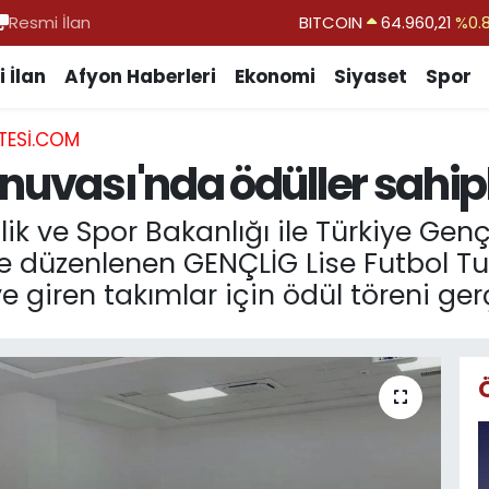
Resmi İlan
DOLAR
47,7436
%0.
EURO
55,2510
%0.
 İlan
Afyon Haberleri
Ekonomi
Siyaset
Spor
STERLİN
64,4811
%0.
TESI.COM
GRAM ALTIN
6648.99
%2.
nuvası'nda ödüller sahipl
BİST100
13.779
%-
lik ve Spor Bakanlığı ile Türkiye Gen
nde düzenlenen GENÇLİG Lise Futbol 
giren takımlar için ödül töreni gerçe