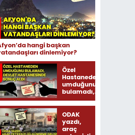
Afyon’da hangi başkan
vatandaşları dinlemiyor?
Özel
Hastaneden
umduğunu
bulamadı,
Devlet
Hastanesinde
sonuç aldı
ODAK
yazdı,
araç