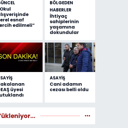
GÜNCEL
BÖLGEDEN
Okul
HABERLER
lışverişinde
İhtiyaç
erel esnaf
sahiplerinin
ercih edilmeli”
yaşamına
dokundular
SAYİŞ
ASAYİŞ
Yakalanan
Cani adamın
EAŞ üyesi
cezası belli oldu
utuklandı
Yükleniyor...