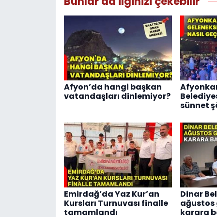
Bunlar da ilginizi çekebilir
Afyon’da hangi başkan
Afyonka
vatandaşları dinlemiyor?
Belediye
sünnet şö
Emirdağ’da Yaz Kur’an
Dinar Bel
Kursları Turnuvası finalle
ağustos
tamamlandı
karara b