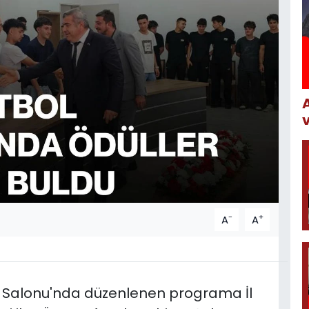
-
+
A
A
ntı Salonu'nda düzenlenen programa İl