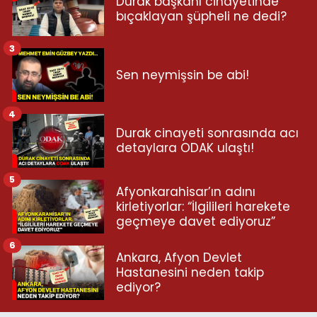
Durak başkanı cinayetinde
bıçaklayan şüpheli ne dedi?
3
Sen neymişsin be abi!
4
Durak cinayeti sonrasında acı
detaylara ODAK ulaştı!
5
Afyonkarahisar’ın adını
kirletiyorlar: “İlgilileri harekete
geçmeye davet ediyoruz”
6
Ankara, Afyon Devlet
Hastanesini neden takip
ediyor?