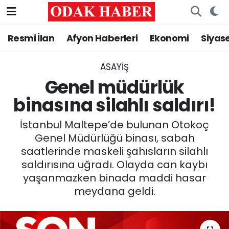
Resmi İlan
Afyon Haberleri
Ekonomi
Siyas
AFYONKARAHİSAR HABERLERİ
Nöbetçi Eczaneler
Resmi İlan
Hava Durumu
ASAYİŞ
Genel müdürlük
ASAYİŞ
Trafik Durumu
binasına silahlı saldırı!
GÜNCEL
Süper Lig Puan Durumu ve Fikstür
İstanbul Maltepe’de bulunan Otokoç
Genel Müdürlüğü binası, sabah
SİYASET
Tüm Manşetler
saatlerinde maskeli şahısların silahlı
saldırısına uğradı. Olayda can kaybı
EĞİTİM
Son Dakika Haberleri
yaşanmazken binada maddi hasar
meydana geldi.
MAGAZİN
Haber Arşivi
SAĞLIK