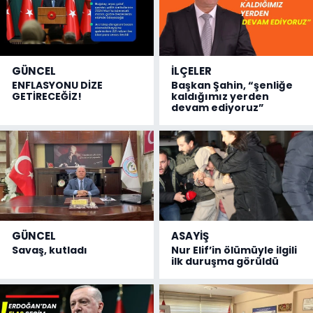
GÜNCEL
İLÇELER
ENFLASYONU DİZE
Başkan Şahin, “şenliğe
GETİRECEĞİZ!
kaldığımız yerden
devam ediyoruz”
GÜNCEL
ASAYİŞ
Savaş, kutladı
Nur Elif’in ölümüyle ilgili
ilk duruşma görüldü