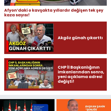
Afyon’daki o kavşakta yıllardır değişen tek şey
kaza sayısı!
Akgöz günah çıkarttı
CHP İl Başkanlığının
imkanlarından sonra,
yeni açıklama adresi
değişti!