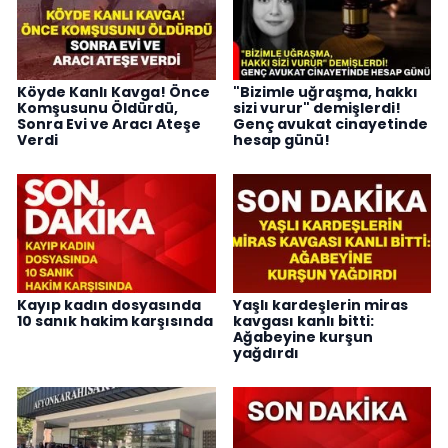
Köyde Kanlı Kavga! Önce
"Bizimle uğraşma, hakkı
Komşusunu Öldürdü,
sizi vurur" demişlerdi!
Sonra Evi ve Aracı Ateşe
Genç avukat cinayetinde
Verdi
hesap günü!
Kayıp kadın dosyasında
Yaşlı kardeşlerin miras
10 sanık hakim karşısında
kavgası kanlı bitti:
Ağabeyine kurşun
yağdırdı