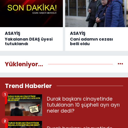
ASAYİŞ
ASAYİŞ
Yakalanan DEAŞ üyesi
Cani adamın cezası
tutuklandı
belli oldu
Yükleniyor...
Trend Haberler
1
Durak başkanı cinayetinde
tutuklanan 10 şüpheli ayrı ayrı
neler dedi?
2