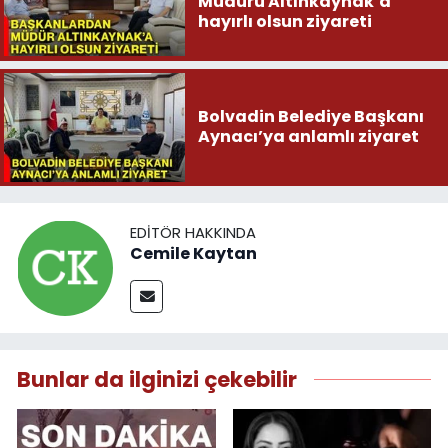
Müdürü Altınkaynak’a
hayırlı olsun ziyareti
Bolvadin Belediye Başkanı
Aynacı’ya anlamlı ziyaret
EDITÖR HAKKINDA
Cemile Kaytan
Bunlar da ilginizi çekebilir