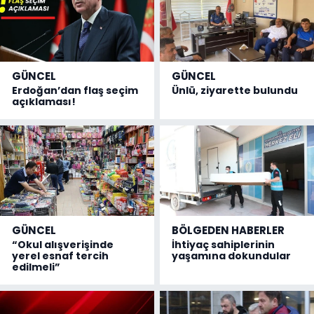
GÜNCEL
GÜNCEL
Erdoğan’dan flaş seçim
Ünlü, ziyarette bulundu
açıklaması!
GÜNCEL
BÖLGEDEN HABERLER
“Okul alışverişinde
İhtiyaç sahiplerinin
yerel esnaf tercih
yaşamına dokundular
edilmeli”