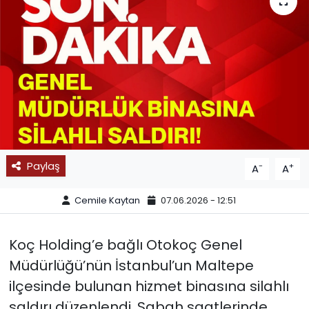
SPOR
11:11 MANŞET
Paylaş
-
+
A
A
Cemile Kaytan
07.06.2026 - 12:51
Koç Holding’e bağlı Otokoç Genel
Müdürlüğü’nün İstanbul’un Maltepe
ilçesinde bulunan hizmet binasına silahlı
saldırı düzenlendi. Sabah saatlerinde