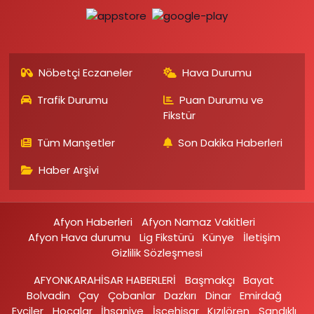
Nöbetçi Eczaneler
Hava Durumu
Trafik Durumu
Puan Durumu ve
Fikstür
Tüm Manşetler
Son Dakika Haberleri
Haber Arşivi
Afyon Haberleri
Afyon Namaz Vakitleri
Afyon Hava durumu
Lig Fikstürü
Künye
İletişim
Gizlilik Sözleşmesi
AFYONKARAHİSAR HABERLERİ
Başmakçı
Bayat
Bolvadin
Çay
Çobanlar
Dazkırı
Dinar
Emirdağ‎
Evciler‎
Hocalar
İhsaniye‎
İscehisar
Kızılören‎
Sandıklı‎