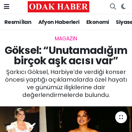
Resmi İlan
Afyon Haberleri
Ekonomi
Siyas
AFYONKARAHİSAR HABERLERİ
Nöbetçi Eczaneler
Resmi İlan
Hava Durumu
MAGAZİN
Göksel: “Unutamadığım
ASAYİŞ
Trafik Durumu
birçok aşk acısı var”
GÜNCEL
Süper Lig Puan Durumu ve Fikstür
Şarkıcı Göksel, Harbiye’de verdiği konser
öncesi yaptığı açıklamalarda özel hayatı
SİYASET
Tüm Manşetler
ve günümüz ilişkilerine dair
değerlendirmelerde bulundu.
EĞİTİM
Son Dakika Haberleri
MAGAZİN
Haber Arşivi
SAĞLIK