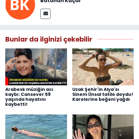
Batuhan Kaçar
Bunlar da ilginizi çekebilir
Arabesk müziğin acı
Uzak Şehir'in Alya'sı
kaybı: Cansever 59
Sinem Ünsal tatile doydu!
yaşında hayatını
Karelerine beğeni yağdı
kaybetti!