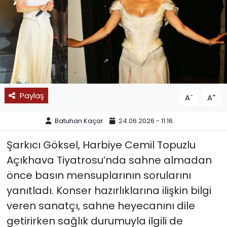
SPOR
11:11 MANŞET
Paylaş
-
+
A
A
Batuhan Kaçar
24.06.2026 - 11:16
Şarkıcı Göksel, Harbiye Cemil Topuzlu
Açıkhava Tiyatrosu’nda sahne almadan
önce basın mensuplarının sorularını
yanıtladı. Konser hazırlıklarına ilişkin bilgi
veren sanatçı, sahne heyecanını dile
getirirken sağlık durumuyla ilgili de