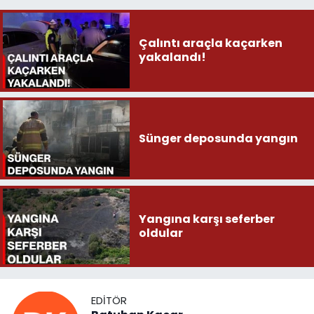
Çalıntı araçla kaçarken
yakalandı!
Sünger deposunda yangın
Yangına karşı seferber
oldular
EDITÖR