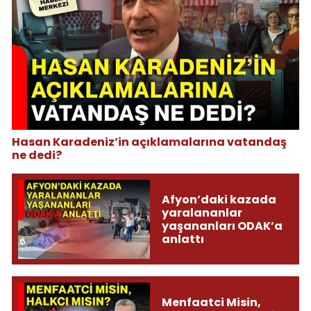
Hasan Karadeniz’in açıklamalarına vatandaş
ne dedi?
Afyon’daki kazada
yaralananlar
yaşananları ODAK’a
anlattı
Menfaatci Misin,