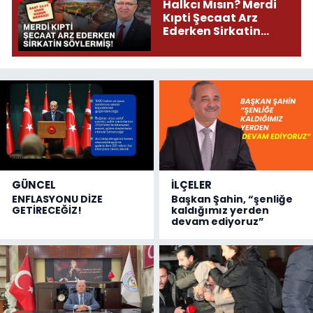
Halkcı Mısın? Merdi
Kıpti Şecaat Arz
Ederken Sirkatin
Söylermiş!
GÜNCEL
İLÇELER
ENFLASYONU DİZE
Başkan Şahin, “şenliğe
GETİRECEĞİZ!
kaldığımız yerden
devam ediyoruz”