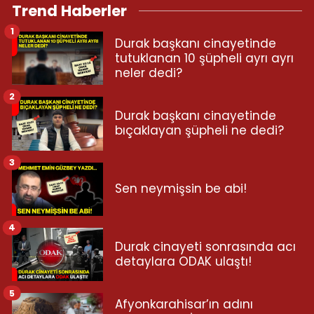
Trend Haberler
1
Durak başkanı cinayetinde
tutuklanan 10 şüpheli ayrı ayrı
neler dedi?
2
Durak başkanı cinayetinde
bıçaklayan şüpheli ne dedi?
3
Sen neymişsin be abi!
4
Durak cinayeti sonrasında acı
detaylara ODAK ulaştı!
5
Afyonkarahisar’ın adını