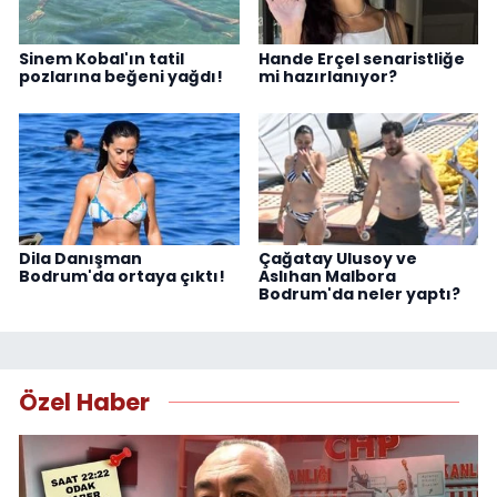
Sinem Kobal'ın tatil
Hande Erçel senaristliğe
pozlarına beğeni yağdı!
mi hazırlanıyor?
Dila Danışman
Çağatay Ulusoy ve
Bodrum'da ortaya çıktı!
Aslıhan Malbora
Bodrum'da neler yaptı?
Özel Haber