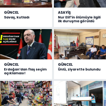
GÜNCEL
ASAYİŞ
Savaş, kutladı
Nur Elif’in ölümüyle ilgili
ilk duruşma görüldü
GÜNCEL
GÜNCEL
Erdoğan’dan flaş seçim
Ünlü, ziyarette bulundu
açıklaması!