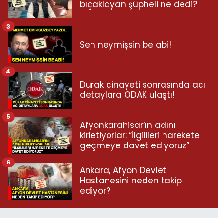
bıçaklayan şüpheli ne dedi?
3
Sen neymişsin be abi!
4
Durak cinayeti sonrasında acı
detaylara ODAK ulaştı!
5
Afyonkarahisar’ın adını
kirletiyorlar: “İlgilileri harekete
geçmeye davet ediyoruz”
6
Ankara, Afyon Devlet
Hastanesini neden takip
ediyor?