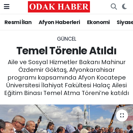
Resmi İlan
Afyon Haberleri
Ekonomi
Siyas
AFYONKARAHİSAR HABERLERİ
Nöbetçi Eczaneler
Resmi İlan
Hava Durumu
GÜNCEL
Temel Törenle Atıldı
ASAYİŞ
Trafik Durumu
Aile ve Sosyal Hizmetler Bakanı Mahinur
GÜNCEL
Süper Lig Puan Durumu ve Fikstür
Özdemir Göktaş, Afyonkarahisar
programı kapsamında Afyon Kocatepe
SİYASET
Tüm Manşetler
Üniversitesi İlahiyat Fakültesi Halaç Ailesi
Eğitim Binası Temel Atma Töreni’ne katıldı
EĞİTİM
Son Dakika Haberleri
MAGAZİN
Haber Arşivi
SAĞLIK