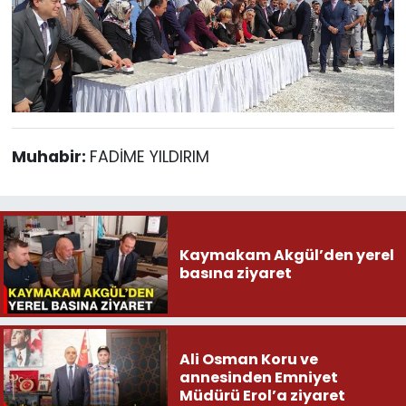
Muhabir:
FADİME YILDIRIM
Kaymakam Akgül’den yerel
basına ziyaret
Ali Osman Koru ve
annesinden Emniyet
Müdürü Erol’a ziyaret