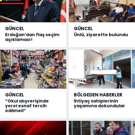
GÜNCEL
GÜNCEL
Erdoğan’dan flaş seçim
Ünlü, ziyarette bulundu
açıklaması!
GÜNCEL
BÖLGEDEN HABERLER
“Okul alışverişinde
İhtiyaç sahiplerinin
yerel esnaf tercih
yaşamına dokundular
edilmeli”