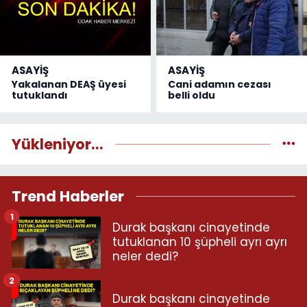
ASAYİŞ
ASAYİŞ
Yakalanan DEAŞ üyesi
Cani adamın cezası
tutuklandı
belli oldu
Yükleniyor...
Trend Haberler
1
Durak başkanı cinayetinde
tutuklanan 10 şüpheli ayrı ayrı
neler dedi?
2
Durak başkanı cinayetinde