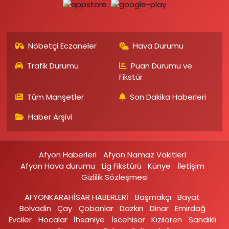
Nöbetçi Eczaneler
Hava Durumu
Trafik Durumu
Puan Durumu ve
Fikstür
Tüm Manşetler
Son Dakika Haberleri
Haber Arşivi
Afyon Haberleri
Afyon Namaz Vakitleri
Afyon Hava durumu
Lig Fikstürü
Künye
İletişim
Gizlilik Sözleşmesi
AFYONKARAHİSAR HABERLERİ
Başmakçı
Bayat
Bolvadin
Çay
Çobanlar
Dazkırı
Dinar
Emirdağ‎
Evciler‎
Hocalar
İhsaniye‎
İscehisar
Kızılören‎
Sandıklı‎