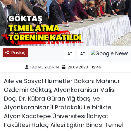
SPOR
11:11 MANŞET
Paylaş
-
+
A
A
FADİME YILDIRIM
29.09.2023 - 12:46
Aile ve Sosyal Hizmetler Bakanı Mahinur
Özdemir Göktaş, Afyonkarahisar Valisi
Doç. Dr. Kübra Güran Yiğitbaşı ve
Afyonkarahisar İl Protokolü ile birlikte
Afyon Kocatepe Üniversitesi İlahiyat
Fakültesi Halaç Ailesi Eğitim Binası Temel