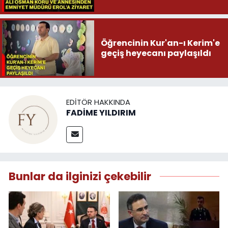
Öğrencinin Kur'an-ı Kerim'e
geçiş heyecanı paylaşıldı
EDITÖR HAKKINDA
FADİME YILDIRIM
Bunlar da ilginizi çekebilir