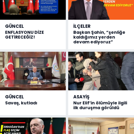
GÜNCEL
İLÇELER
ENFLASYONU DİZE
Başkan Şahin, “şenliğe
GETİRECEĞİZ!
kaldığımız yerden
devam ediyoruz”
GÜNCEL
ASAYİŞ
Savaş, kutladı
Nur Elif’in ölümüyle ilgili
ilk duruşma görüldü