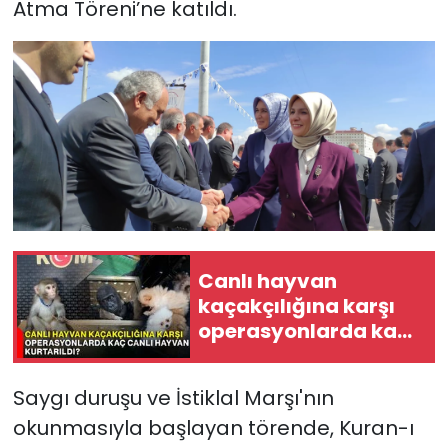
Atma Töreni’ne katıldı.
Canlı hayvan
kaçakçılığına karşı
operasyonlarda kaç
canlı hayvan
kurtarıldı?
Saygı duruşu ve İstiklal Marşı'nın
okunmasıyla başlayan törende, Kuran-ı