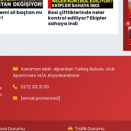
temi sil baştan mı
Besi çiftliklerinde neler
r!
kontrol ediliyor? Ekipler
sahaya indi
6
Karaman Mah. Alparslan Türkeş Bulvarı, Ufuk
Apartmanı 14/A Afyonkarahisar
0272 212 21 00
e
r,
[email protected]
ava Durumu
Trafik Durumu