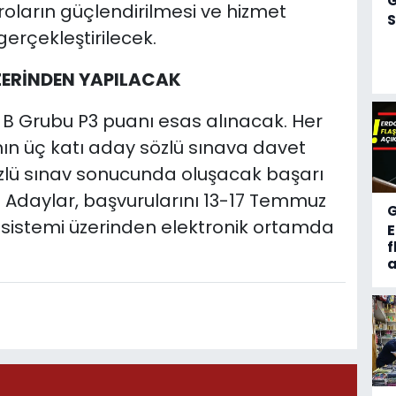
oların güçlendirilmesi ve hizmet
S
gerçekleştirilecek.
ZERİNDEN YAPILACAK
 B Grubu P3 puanı esas alınacak. Her
nın üç katı aday sözlü sınava davet
sözlü sınav sonucunda oluşacak başarı
 Adaylar, başvurularını 13-17 Temmuz
ı sistemi üzerinden elektronik ortamda
f
a