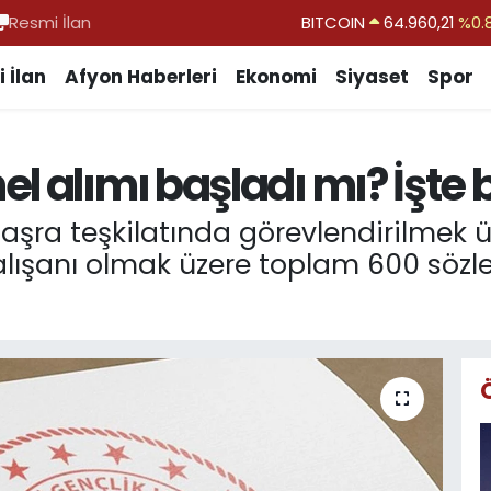
Resmi İlan
DOLAR
47,7436
%0.
EURO
55,2510
%0.
 İlan
Afyon Haberleri
Ekonomi
Siyaset
Spor
STERLİN
64,4811
%0.
GRAM ALTIN
6660.55
%0.
l alımı başladı mı? İşte b
BİST100
13.779
%-
BITCOIN
64.960,21
%0.
 taşra teşkilatında görevlendirilmek 
alışanı olmak üzere toplam 600 sözle