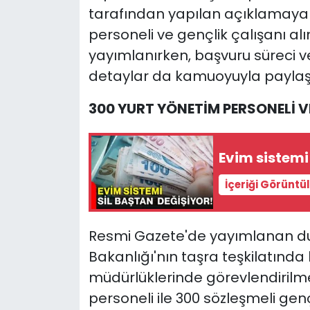
tarafından yapılan açıklamaya g
personeli ve gençlik çalışanı alı
yayımlanırken, başvuru süreci v
detaylar da kamuoyuyla paylaşı
300 YURT YÖNETİM PERSONELİ V
Evim sistemi
İçeriği Görüntü
Resmi Gazete'de yayımlanan du
Bakanlığı'nın taşra teşkilatında 
müdürlüklerinde görevlendirilme
personeli ile 300 sözleşmeli genç