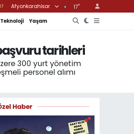
Afyonkarahisar
°
18
17
32
Teknoloji
Yaşam
38
03
aşvuru tarihleri
14
87
üzere 300 yurt yönetim
şmeli personel alımı
Özel Haber