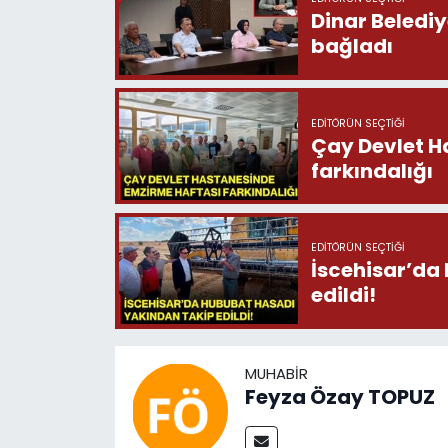
Dinar Beledi
bağladı
EDITÖRÜN SEÇTIĞI
Çay Devlet H
farkındalığı
EDITÖRÜN SEÇTIĞI
İscehisar’da
edildi!
MUHABIR
Feyza Özay TOPUZ