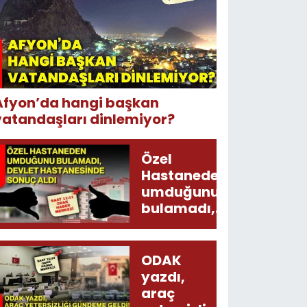
Afyon’da hangi başkan
vatandaşları dinlemiyor?
Özel
Hastaneden
umduğunu
bulamadı,
Devlet
Hastanesinde
sonuç aldı
ODAK
yazdı,
araç