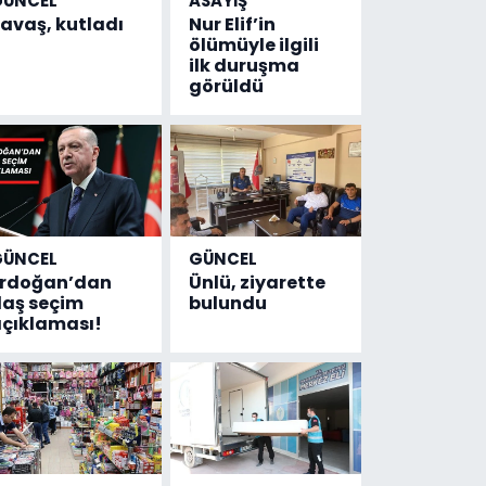
GÜNCEL
ASAYİŞ
avaş, kutladı
Nur Elif’in
ölümüyle ilgili
ilk duruşma
görüldü
GÜNCEL
GÜNCEL
Erdoğan’dan
Ünlü, ziyarette
laş seçim
bulundu
çıklaması!