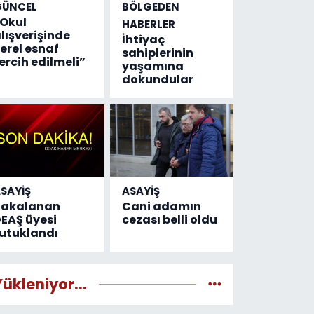
GÜNCEL
BÖLGEDEN
Okul
HABERLER
lışverişinde
İhtiyaç
erel esnaf
sahiplerinin
ercih edilmeli”
yaşamına
dokundular
SAYİŞ
ASAYİŞ
Yakalanan
Cani adamın
EAŞ üyesi
cezası belli oldu
utuklandı
Yükleniyor...