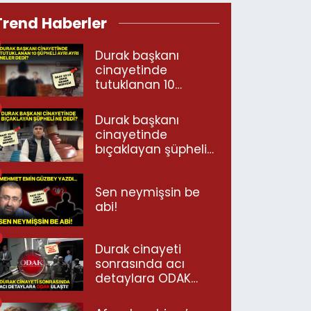
Trend Haberler
Durak başkanı
cinayetinde
tutuklanan 10
şüpheli ayrı ayrı
neler dedi?
Durak başkanı
cinayetinde
bıçaklayan şüpheli
ne dedi?
Sen neymişsin be
abi!
Durak cinayeti
sonrasında acı
detaylara ODAK
ulaştı!