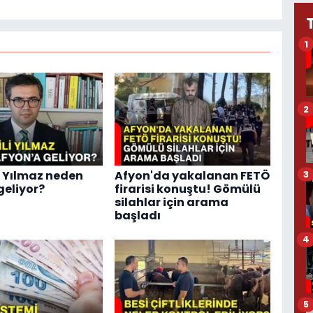
1
2
li Yılmaz neden
Afyon'da yakalanan FETÖ
3
geliyor?
firarisi konuştu! Gömülü
silahlar için arama
başladı
4
5