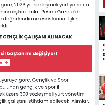
öre, 2026 yılı sözleşmeli yurt yönetim
mına ilişkin ilanlar Resmî Gazete'de
e değerlendirme esaslarına ilişkin
ldı.
E GENÇLİK ÇALIŞANI ALINACAK
 sil baştan mı değişiyor!
D
G
le
yuruya göre, Gençlik ve Spor
bulunan gençlik ve spor il
k üzere 300 sözleşmeli yurt yönetim
lik çalışanı istihdam edilecek. Alımlar,