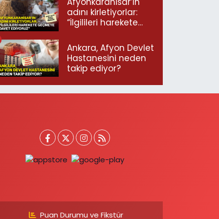
Afyonkarahisar’ın
adını kirletiyorlar:
“İlgilileri harekete
geçmeye davet
ediyoruz”
Ankara, Afyon Devlet
Hastanesini neden
takip ediyor?
Puan Durumu ve Fikstür