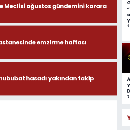
ye Meclisi ağustos gündemini karara
“
a
y
t
astanesinde emzirme haftası
 hububat hasadı yakından takip
A
D
t