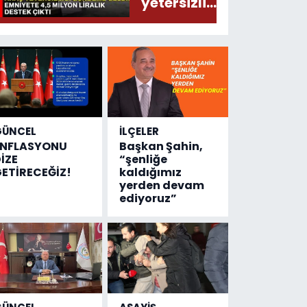
yetersizliği
gündeme
geldi!
Emniyete
4,5 milyon
liralık
destek
çıktı
GÜNCEL
İLÇELER
ENFLASYONU
Başkan Şahin,
İZE
“şenliğe
ETİRECEĞİZ!
kaldığımız
yerden devam
ediyoruz”