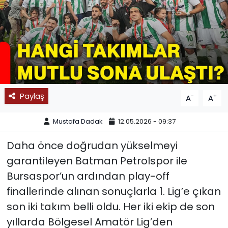
SPOR
11:11 MANŞET
Paylaş
-
+
A
A
Mustafa Dadak
12.05.2026 - 09:37
Daha önce doğrudan yükselmeyi
garantileyen Batman Petrolspor ile
Bursaspor’un ardından play-off
finallerinde alınan sonuçlarla 1. Lig’e çıkan
son iki takım belli oldu. Her iki ekip de son
yıllarda Bölgesel Amatör Lig’den