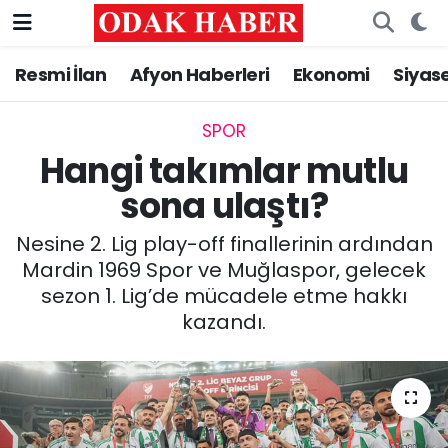
Resmi İlan
Afyon Haberleri
Ekonomi
Siyas
AFYONKARAHİSAR HABERLERİ
Nöbetçi Eczaneler
Resmi İlan
Hava Durumu
SPOR
Hangi takımlar mutlu
ASAYİŞ
Trafik Durumu
sona ulaştı?
GÜNCEL
Süper Lig Puan Durumu ve Fikstür
Nesine 2. Lig play-off finallerinin ardından
Mardin 1969 Spor ve Muğlaspor, gelecek
SİYASET
Tüm Manşetler
sezon 1. Lig’de mücadele etme hakkı
kazandı.
EĞİTİM
Son Dakika Haberleri
MAGAZİN
Haber Arşivi
SAĞLIK