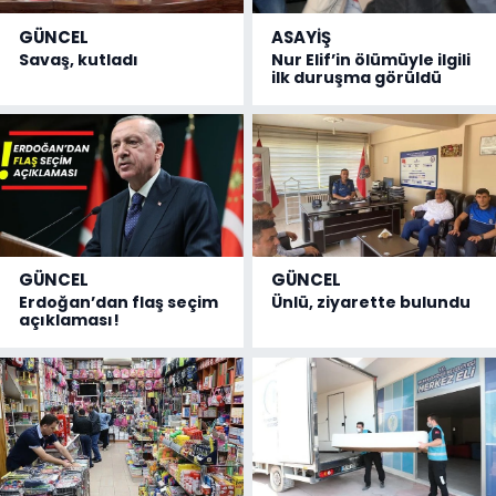
GÜNCEL
ASAYİŞ
Savaş, kutladı
Nur Elif’in ölümüyle ilgili
ilk duruşma görüldü
GÜNCEL
GÜNCEL
Erdoğan’dan flaş seçim
Ünlü, ziyarette bulundu
açıklaması!