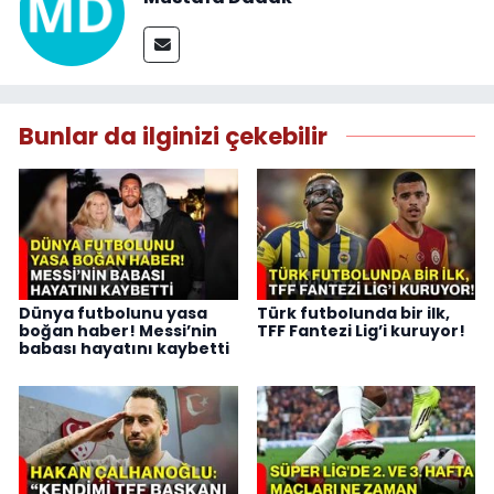
Bunlar da ilginizi çekebilir
Dünya futbolunu yasa
Türk futbolunda bir ilk,
boğan haber! Messi’nin
TFF Fantezi Lig’i kuruyor!
babası hayatını kaybetti