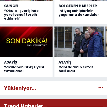
GÜNCEL
BÖLGEDEN HABERLER
“Okul alışverişinde
İhtiyaç sahiplerinin
yerel esnaf tercih
yaşamına dokundular
edilmeli”
ASAYİŞ
ASAYİŞ
Yakalanan DEAŞ üyesi
Cani adamın cezası
tutuklandı
belli oldu
Yükleniyor...
Trend Haberler