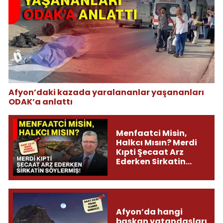
Afyon’daki kazada yaralananlar yaşananları
ODAK’a anlattı
Menfaatci Misin,
Halkcı Mısın? Merdi
Kıpti Şecaat Arz
Ederken Sirkatin
Söylermiş!
Afyon’da hangi
başkan vatandaşları