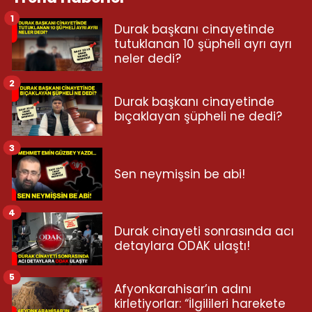
1
Durak başkanı cinayetinde
tutuklanan 10 şüpheli ayrı ayrı
neler dedi?
2
Durak başkanı cinayetinde
bıçaklayan şüpheli ne dedi?
3
Sen neymişsin be abi!
4
Durak cinayeti sonrasında acı
detaylara ODAK ulaştı!
5
Afyonkarahisar’ın adını
kirletiyorlar: “İlgilileri harekete