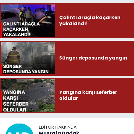
Çalıntı araçla kaçarken
yakalandı!
Sünger deposunda yangın
Yangına karşı seferber
oldular
EDITÖR HAKKINDA
Mustafa Dadak