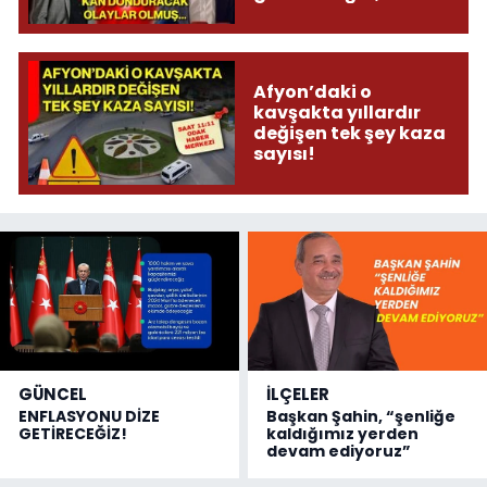
donduracak olaylar
olmuş...
Afyon’daki o
kavşakta yıllardır
değişen tek şey kaza
sayısı!
GÜNCEL
İLÇELER
ENFLASYONU DİZE
Başkan Şahin, “şenliğe
GETİRECEĞİZ!
kaldığımız yerden
devam ediyoruz”