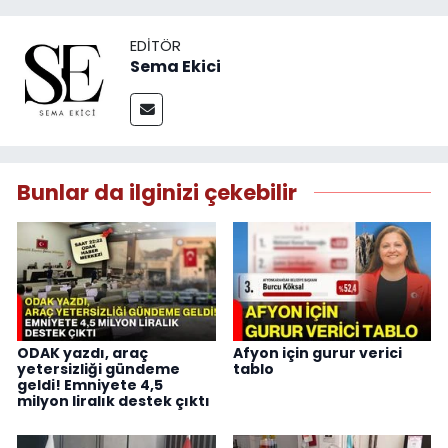
EDITÖR
Sema Ekici
Bunlar da ilginizi çekebilir
ODAK yazdı, araç
Afyon için gurur verici
yetersizliği gündeme
tablo
geldi! Emniyete 4,5
milyon liralık destek çıktı