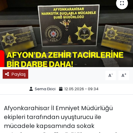
SPOR
11:11 MANŞET
Paylaş
-
+
A
A
Sema Ekici
12.05.2026 - 09:34
Afyonkarahisar İl Emniyet Müdürlüğü
ekipleri tarafından uyuşturucu ile
mücadele kapsamında sokak