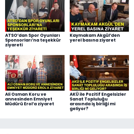
ATSO’dan Spor Oyunları
Kaymakam Akgül’den
Sponsorları’na teşekkür
yerel basına ziyaret
ziyareti
Ali Osman Koru ve
AKÜ ile Pozitif Engelsizler
annesinden Emniyet
Sanat Topluluğu
Müdürü Erol’a ziyaret
arasında iş birliği mi
geliyor?