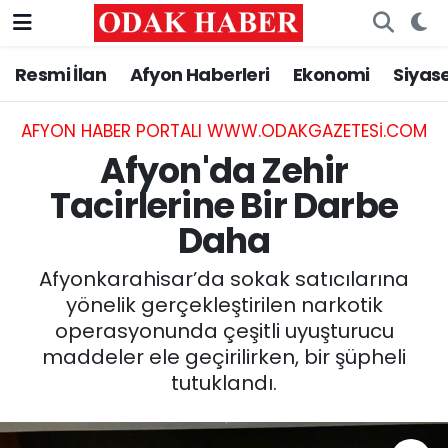
Resmi İlan
Afyon Haberleri
Ekonomi
Siyas
AFYONKARAHİSAR HABERLERİ
Nöbetçi Eczaneler
Resmi İlan
Hava Durumu
AFYON HABER PORTALI WWW.ODAKGAZETESI.COM
Afyon'da Zehir
ASAYİŞ
Trafik Durumu
Tacirlerine Bir Darbe
Daha
GÜNCEL
Süper Lig Puan Durumu ve Fikstür
Afyonkarahisar’da sokak satıcılarına
SİYASET
Tüm Manşetler
yönelik gerçekleştirilen narkotik
operasyonunda çeşitli uyuşturucu
EĞİTİM
Son Dakika Haberleri
maddeler ele geçirilirken, bir şüpheli
tutuklandı.
MAGAZİN
Haber Arşivi
SAĞLIK