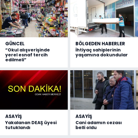
GÜNCEL
BÖLGEDEN HABERLER
“Okul alışverişinde
İhtiyaç sahiplerinin
yerel esnaf tercih
yaşamına dokundular
edilmeli”
ASAYİŞ
ASAYİŞ
Yakalanan DEAŞ üyesi
Cani adamın cezası
tutuklandı
belli oldu