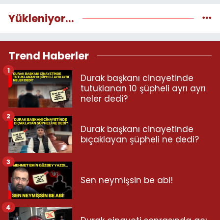
Yükleniyor...
Trend Haberler
1
Durak başkanı cinayetinde
tutuklanan 10 şüpheli ayrı ayrı
neler dedi?
2
Durak başkanı cinayetinde
bıçaklayan şüpheli ne dedi?
3
Sen neymişsin be abi!
4