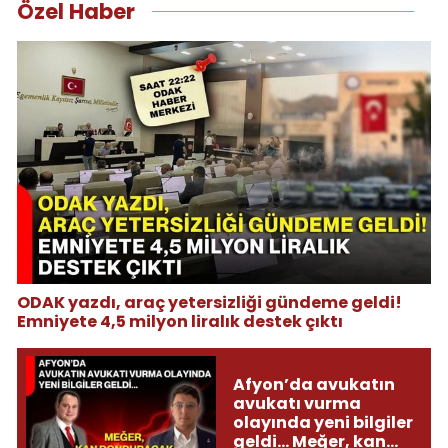
Özel Haber
ODAK yazdı, araç yetersizliği gündeme geldi!
Emniyete 4,5 milyon liralık destek çıktı
Afyon’da avukatın
avukatı vurma
olayında yeni bilgiler
geldi... Meğer, kan