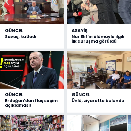
GÜNCEL
ASAYİŞ
Savaş, kutladı
Nur Elif’in ölümüyle ilgili
ilk duruşma görüldü
GÜNCEL
GÜNCEL
Erdoğan’dan flaş seçim
Ünlü, ziyarette bulundu
açıklaması!