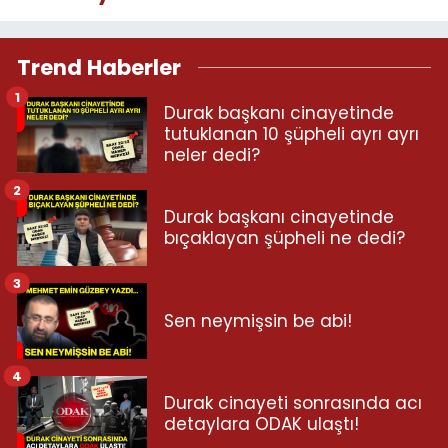
Trend Haberler
1
Durak başkanı cinayetinde
tutuklanan 10 şüpheli ayrı ayrı
neler dedi?
2
Durak başkanı cinayetinde
bıçaklayan şüpheli ne dedi?
3
Sen neymişsin be abi!
4
Durak cinayeti sonrasında acı
detaylara ODAK ulaştı!