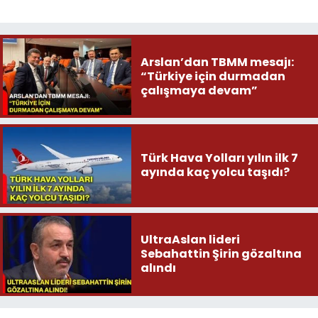
Arslan’dan TBMM mesajı:
“Türkiye için durmadan
çalışmaya devam”
Türk Hava Yolları yılın ilk 7
ayında kaç yolcu taşıdı?
UltraAslan lideri
Sebahattin Şirin gözaltına
alındı