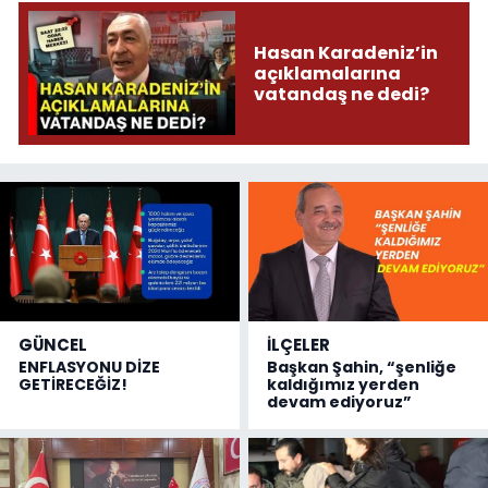
Hasan Karadeniz’in
açıklamalarına
vatandaş ne dedi?
GÜNCEL
İLÇELER
ENFLASYONU DİZE
Başkan Şahin, “şenliğe
GETİRECEĞİZ!
kaldığımız yerden
devam ediyoruz”