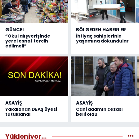
GÜNCEL
BÖLGEDEN HABERLER
“Okul alışverişinde
İhtiyaç sahiplerinin
yerel esnaf tercih
yaşamına dokundular
edilmeli”
ASAYİŞ
ASAYİŞ
Yakalanan DEAŞ üyesi
Cani adamın cezası
tutuklandı
belli oldu
Yükleniyor...